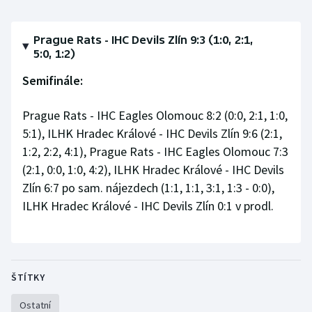
Olympijské hry
Prague Rats - IHC Devils Zlín 9:3 (1:0, 2:1,
Parasport
5:0, 1:2)
Semifinále:
Plavání
Prague Rats - IHC Eagles Olomouc 8:2 (0:0, 2:1, 1:0,
Plážový volejbal
5:1), ILHK Hradec Králové - IHC Devils Zlín 9:6 (2:1,
1:2, 2:2, 4:1), Prague Rats - IHC Eagles Olomouc 7:3
Ragby
(2:1, 0:0, 1:0, 4:2), ILHK Hradec Králové - IHC Devils
Zlín 6:7 po sam. nájezdech (1:1, 1:1, 3:1, 1:3 - 0:0),
Rychlobruslení
ILHK Hradec Králové - IHC Devils Zlín 0:1 v prodl.
Rychlostní kanoistika
Short track
ŠTÍTKY
Sportovní střelba
Ostatní