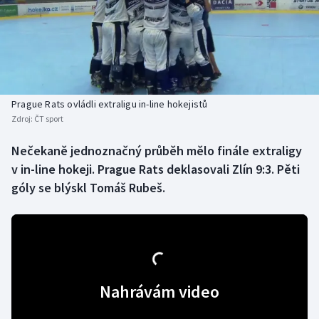
Baseball a softbal
Soutěže
Basketbal
Historické návraty
Biatlon
Aplikace ČT sport
Prague Rats ovládli extraligu in-line hokejistů
Boby a skeleton
AZ kvíz
Zdroj:
ČT sport
Box
Nečekaně jednoznačný průběh mělo finále extraligy
v in-line hokeji. Prague Rats deklasovali Zlín 9:3. Pěti
Curling
góly se blýskl Tomáš Rubeš.
Dostihy
Florbal
Futsal
Nahrávám video
Golf