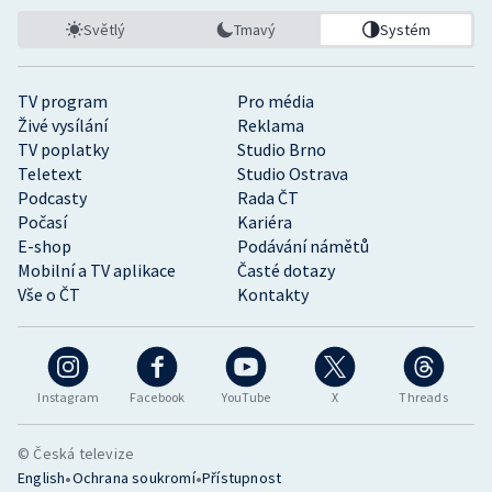
Světlý
Tmavý
Systém
TV program
Pro média
Živé vysílání
Reklama
TV poplatky
Studio Brno
Teletext
Studio Ostrava
Podcasty
Rada ČT
Počasí
Kariéra
E-shop
Podávání námětů
Mobilní a TV aplikace
Časté dotazy
Vše o ČT
Kontakty
Instagram
Facebook
YouTube
X
Threads
© Česká televize
•
•
English
Ochrana soukromí
Přístupnost