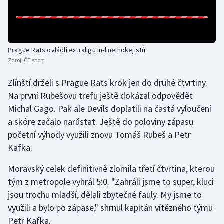
Gymnastika
Házená
Prague Rats ovládli extraligu in-line hokejistů
Zdroj:
ČT sport
Jezdectví
Zlínští drželi s Prague Rats krok jen do druhé čtvrtiny.
Na první Rubešovu trefu ještě dokázal odpovědět
Judo
Michal Gago. Pak ale Devils doplatili na častá vyloučení
Krasobruslení
a skóre začalo narůstat. Ještě do poloviny zápasu
početní výhody využili znovu Tomáš Rubeš a Petr
Lezení
Kafka.
Lyže a snowboard
Moravský celek definitivně zlomila třetí čtvrtina, kterou
tým z metropole vyhrál 5:0. "Zahráli jsme to super, kluci
Moderní pětiboj
jsou trochu mladší, dělali zbytečné fauly. My jsme to
využili a bylo po zápase," shrnul kapitán vítězného týmu
Motorsport
Petr Kafka.