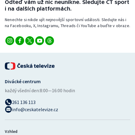
Odteď vám už nic neunikne. Sledujte ČT sport
i na dalších platformách.
Nenechte si nikde ujít nejnovější sportovní události. Sledujte nás i
na Facebooku, X, Instagramu, Threads či YouTube a buďte v obraze.
Divácké centrum
každý všední den:
8:00—16:00 hodin
261 136 113
info@ceskatelevize.cz
Vzhled