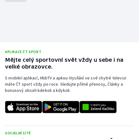
Stolní tenis
Triatlon
Veslování
Vodní slalom
APLIKACE ČT SPORT
Mějte celý sportovní svět vždy u sebe i na
Volejbal
velké obrazovce.
S mobilní aplikací, HbbTV a apkou iVysílání ve své chytré televizi
Ostatní
máte ČT sport vždy po ruce. Sledujte přímé přenosy, články a
bonusový obsah kdekoli a kdykoli.
SOCIÁLNÍ SÍTĚ