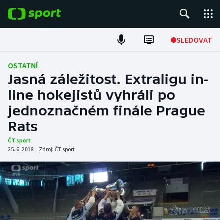
POPULÁRNÍ
SLEDOVAT
Fotbal
OSTATNÍ
Jasná záležitost. Extraligu in-
Hokej
line hokejistů vyhráli po
jednoznačném finále Prague
Tenis
Rats
Atletika
ČT sport
25. 6. 2018
|
Zdroj:
ČT sport
Cyklistika
DALŠÍ SPORTY
Americký fotbal
NEPŘEHLÉDNĚTE