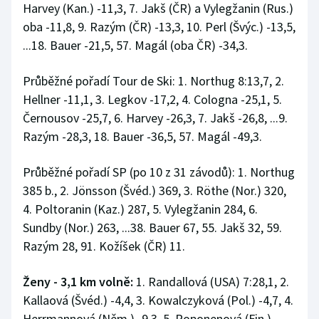
Harvey (Kan.) -11,3, 7. Jakš (ČR) a Vylegžanin (Rus.)
oba -11,8, 9. Razým (ČR) -13,3, 10. Perl (Švýc.) -13,5,
...18. Bauer -21,5, 57. Magál (oba ČR) -34,3.
Průběžné pořadí Tour de Ski: 1. Northug 8:13,7, 2.
Hellner -11,1, 3. Legkov -17,2, 4. Cologna -25,1, 5.
Černousov -25,7, 6. Harvey -26,3, 7. Jakš -26,8, ...9.
Razým -28,3, 18. Bauer -36,5, 57. Magál -49,3.
Průběžné pořadí SP (po 10 z 31 závodů): 1. Northug
385 b., 2. Jönsson (Švéd.) 369, 3. Röthe (Nor.) 320,
4. Poltoranin (Kaz.) 287, 5. Vylegžanin 284, 6.
Sundby (Nor.) 263, ...38. Bauer 67, 55. Jakš 32, 59.
Razým 28, 91. Kožíšek (ČR) 11.
Ženy - 3,1 km volně:
1. Randallová (USA) 7:28,1, 2.
Kallaová (Švéd.) -4,4, 3. Kowalczyková (Pol.) -4,7, 4.
Herrmannová (Něm.) -9,3, 5. Roponenová (Fin.)