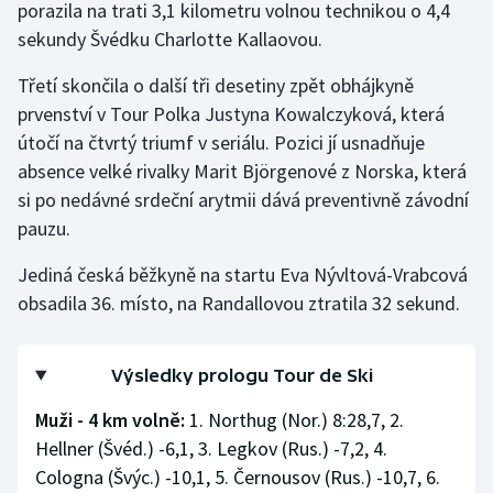
porazila na trati 3,1 kilometru volnou technikou o 4,4
sekundy Švédku Charlotte Kallaovou.
Třetí skončila o další tři desetiny zpět obhájkyně
prvenství v Tour Polka Justyna Kowalczyková, která
útočí na čtvrtý triumf v seriálu. Pozici jí usnadňuje
absence velké rivalky Marit Björgenové z Norska, která
si po nedávné srdeční arytmii dává preventivně závodní
pauzu.
Jediná česká běžkyně na startu Eva Nývltová-Vrabcová
obsadila 36. místo, na Randallovou ztratila 32 sekund.
Výsledky prologu Tour de Ski
Muži - 4 km volně:
1. Northug (Nor.) 8:28,7, 2.
Hellner (Švéd.) -6,1, 3. Legkov (Rus.) -7,2, 4.
Cologna (Švýc.) -10,1, 5. Černousov (Rus.) -10,7, 6.