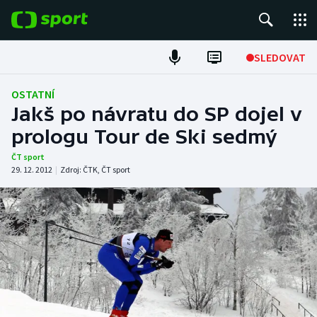
POPULÁRNÍ
SLEDOVAT
Fotbal
OSTATNÍ
Jakš po návratu do SP dojel v
Hokej
prologu Tour de Ski sedmý
Tenis
ČT sport
29. 12. 2012
|
Zdroj:
ČTK
,
ČT sport
Atletika
Cyklistika
DALŠÍ SPORTY
Americký fotbal
NEPŘEHLÉDNĚTE