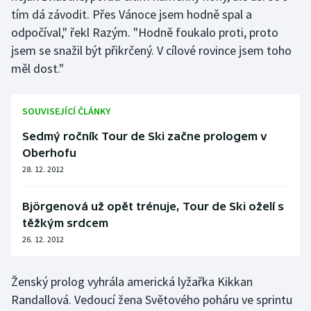
tím dá závodit. Přes Vánoce jsem hodně spal a
odpočíval," řekl Razým. "Hodně foukalo proti, proto
jsem se snažil být přikrčený. V cílové rovince jsem toho
měl dost."
SOUVISEJÍCÍ ČLÁNKY
Sedmý ročník Tour de Ski začne prologem v
Oberhofu
28. 12. 2012
Björgenová už opět trénuje, Tour de Ski oželí s
těžkým srdcem
26. 12. 2012
Ženský prolog vyhrála americká lyžařka Kikkan
Randallová. Vedoucí žena Světového poháru ve sprintu