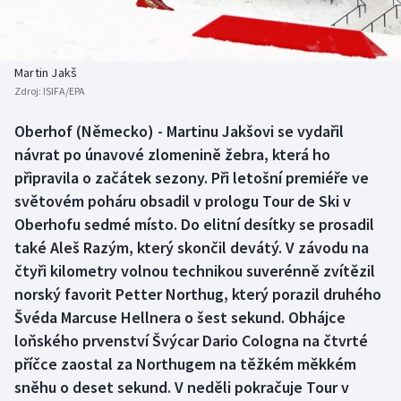
Baseball a softbal
Soutěže
Basketbal
Historické návraty
Martin Jakš
Zdroj:
ISIFA/EPA
Biatlon
Aplikace ČT sport
Oberhof (Německo) - Martinu Jakšovi se vydařil
Boby a skeleton
AZ kvíz
návrat po únavové zlomenině žebra, která ho
připravila o začátek sezony. Při letošní premiéře ve
Box
světovém poháru obsadil v prologu Tour de Ski v
Oberhofu sedmé místo. Do elitní desítky se prosadil
Curling
také Aleš Razým, který skončil devátý. V závodu na
čtyři kilometry volnou technikou suverénně zvítězil
Dostihy
norský favorit Petter Northug, který porazil druhého
Florbal
Švéda Marcuse Hellnera o šest sekund. Obhájce
loňského prvenství Švýcar Dario Cologna na čtvrté
Futsal
příčce zaostal za Northugem na těžkém měkkém
sněhu o deset sekund. V neděli pokračuje Tour v
Golf