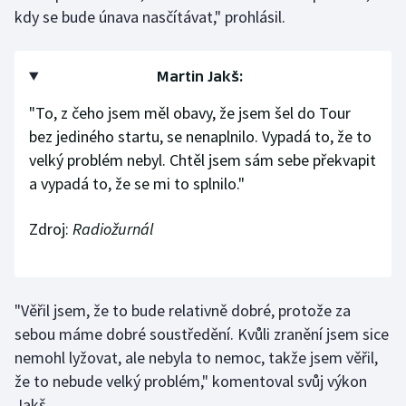
kdy se bude únava nasčítávat," prohlásil.
Olympijské hry
Parasport
Martin Jakš:
"To, z čeho jsem měl obavy, že jsem šel do Tour
Plavání
bez jediného startu, se nenaplnilo. Vypadá to, že to
Plážový volejbal
velký problém nebyl. Chtěl jsem sám sebe překvapit
a vypadá to, že se mi to splnilo."
Ragby
Zdroj:
Radiožurnál
Rychlobruslení
Rychlostní kanoistika
"Věřil jsem, že to bude relativně dobré, protože za
Short track
sebou máme dobré soustředění. Kvůli zranění jsem sice
nemohl lyžovat, ale nebyla to nemoc, takže jsem věřil,
Sportovní střelba
že to nebude velký problém," komentoval svůj výkon
Jakš.