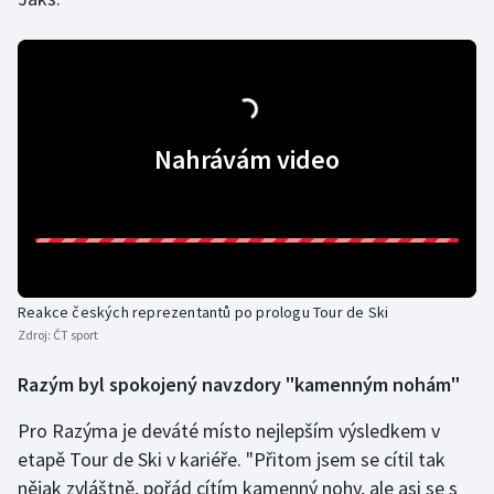
Stolní tenis
Triatlon
Veslování
Nahrávám video
Vodní slalom
Volejbal
Ostatní
Reakce českých reprezentantů po prologu Tour de Ski
Zdroj:
ČT sport
Razým byl spokojený navzdory "kamenným nohám"
Pro Razýma je deváté místo nejlepším výsledkem v
etapě Tour de Ski v kariéře. "Přitom jsem se cítil tak
nějak zvláštně, pořád cítím kamenný nohy, ale asi se s