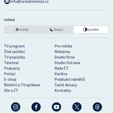
info@ceskatelevize.cz
Vzhled
Světlý
Tmavý
Systém
TV program
Pro média
Živé vysílání
Reklama
TV poplatky
Studio Brno
Teletext
Studio Ostrava
Podcasty
Rada ČT
Počasí
Kariéra
E-shop
Podávání námětů
Mobilní a TV aplikace
Časté dotazy
Vše o ČT
Kontakty