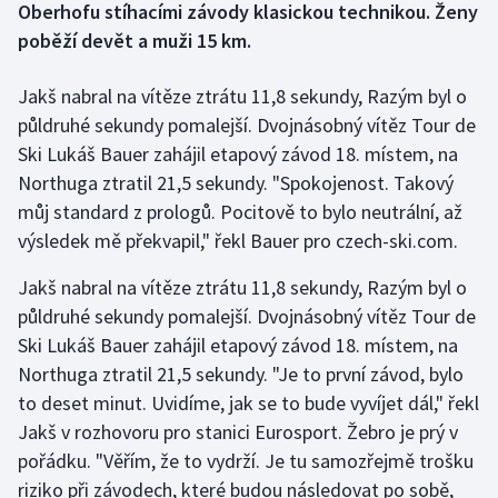
Oberhofu stíhacími závody klasickou technikou. Ženy
poběží devět a muži 15 km.
Gymnastika
Jakš nabral na vítěze ztrátu 11,8 sekundy, Razým byl o
Házená
půldruhé sekundy pomalejší. Dvojnásobný vítěz Tour de
Ski Lukáš Bauer zahájil etapový závod 18. místem, na
Jezdectví
Northuga ztratil 21,5 sekundy. "Spokojenost. Takový
můj standard z prologů. Pocitově to bylo neutrální, až
Judo
výsledek mě překvapil," řekl Bauer pro czech-ski.com.
Krasobruslení
Jakš nabral na vítěze ztrátu 11,8 sekundy, Razým byl o
půldruhé sekundy pomalejší. Dvojnásobný vítěz Tour de
Lezení
Ski Lukáš Bauer zahájil etapový závod 18. místem, na
Lyže a snowboard
Northuga ztratil 21,5 sekundy. "Je to první závod, bylo
to deset minut. Uvidíme, jak se to bude vyvíjet dál," řekl
Moderní pětiboj
Jakš v rozhovoru pro stanici Eurosport. Žebro je prý v
pořádku. "Věřím, že to vydrží. Je tu samozřejmě trošku
Motorsport
riziko při závodech, které budou následovat po sobě,