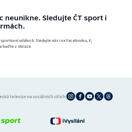
 neunikne. Sledujte ČT sport i
ormách.
 sportovní události. Sledujte nás i na Facebooku, X,
a buďte v obraze.
eská televize na sociálních sítích: