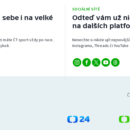
SOCIÁLNÍ SÍTĚ
 sebe i na velké
Odteď vám už nic
na dalších platf
izi máte ČT sport vždy po ruce.
Nenechte si nikde ujít nejnovější
ykoli.
Instagramu, Threads či YouTube 
Č