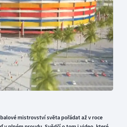
Moderní pětiboj
Triatlon
Motorsport
Veslování
Olympijské hry
Vodní slalom
Parasport
Volejbal
Plavání
Ostatní
Plážový volejbal
tbalové mistrovství světa pořádat až v roce
eď v plném proudu. Svědčí o tom i video, které