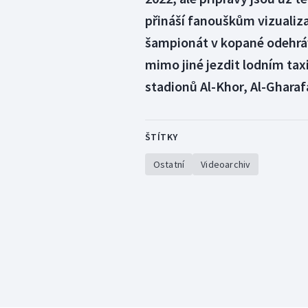
přináší fanouškům vizualiza
šampionát v kopané odehráv
mimo jiné jezdit lodním tax
stadionů Al-Khor, Al-Ghara
ŠTÍTKY
Ostatní
Videoarchiv