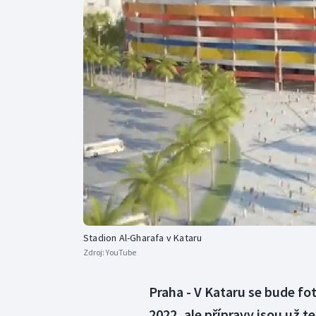
Curling
Dostihy
Florbal
Futsal
Golf
Gymnastika
Stadion Al-Gharafa v Kataru
Zdroj:
YouTube
Praha - V Kataru se bude fo
2022, ale přípravy jsou už t