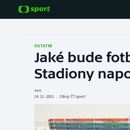
POPULÁRNÍ
DALŠÍ SPORTY
Fotbal
Americký fotbal
OSTATNÍ
Jaké bude fot
Hokej
Baseball a softbal
Stadiony napo
Tenis
Basketbal
Atletika
Biatlon
ono
14. 11. 2011
|
Zdroj:
ČT sport
Cyklistika
Boby a skeleton
Box