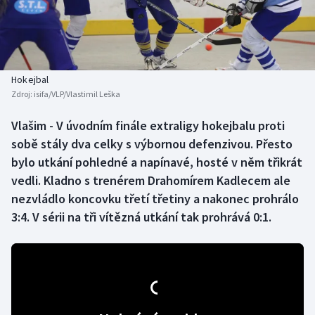
Baseball a softbal
Soutěže
Basketbal
Historické návraty
Biatlon
Aplikace ČT sport
Hokejbal
Zdroj:
isifa/VLP/Vlastimil Leška
Boby a skeleton
AZ kvíz
Vlašim - V úvodním finále extraligy hokejbalu proti
sobě stály dva celky s výbornou defenzivou. Přesto
Box
bylo utkání pohledné a napínavé, hosté v něm třikrát
Curling
vedli. Kladno s trenérem Drahomírem Kadlecem ale
nezvládlo koncovku třetí třetiny a nakonec prohrálo
Dostihy
3:4. V sérii na tři vítězná utkání tak prohrává 0:1.
Florbal
Futsal
Golf