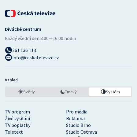
Stolní tenis
Triatlon
Divácké centrum
Veslování
každý všední den:
8:00—16:00 hodin
Vodní slalom
261 136 113
info@ceskatelevize.cz
Volejbal
Ostatní
Vzhled
Světlý
Tmavý
Systém
TV program
Pro média
Živé vysílání
Reklama
TV poplatky
Studio Brno
Teletext
Studio Ostrava