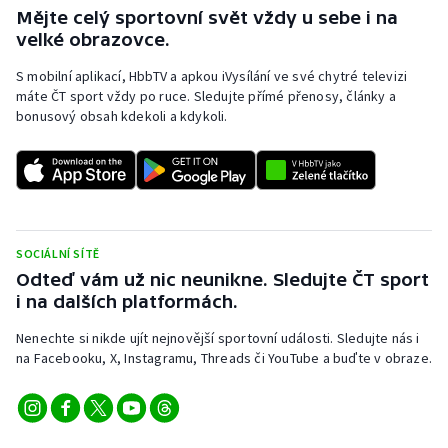
Mějte celý sportovní svět vždy u sebe i na
Olympijské hry
velké obrazovce.
S mobilní aplikací, HbbTV a apkou iVysílání ve své chytré televizi
Parasport
máte ČT sport vždy po ruce. Sledujte přímé přenosy, články a
bonusový obsah kdekoli a kdykoli.
Plavání
Plážový volejbal
Ragby
SOCIÁLNÍ SÍTĚ
Rychlobruslení
Odteď vám už nic neunikne. Sledujte ČT sport
i na dalších platformách.
Rychlostní kanoistika
Nenechte si nikde ujít nejnovější sportovní události. Sledujte nás i
na Facebooku, X, Instagramu, Threads či YouTube a buďte v obraze.
Short track
Sportovní střelba