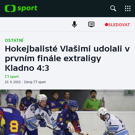
POPULÁRNÍ
SLEDOVAT
Fotbal
OSTATNÍ
Hokejbalisté Vlašimi udolali v
Hokej
prvním finále extraligy
Kladno 4:3
Tenis
ČT sport
Atletika
23. 5. 2015
|
Zdroj:
ČT sport
Cyklistika
DALŠÍ SPORTY
Americký fotbal
NEPŘEHLÉDNĚTE