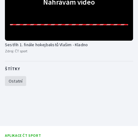
Nahrávám video
Gymnastika
Házená
Jezdectví
Sestřih 1. finále hokejbalistů Vlašim - Kladno
Zdroj:
ČT sport
Judo
ŠTÍTKY
Krasobruslení
Ostatní
Lezení
Lyže a snowboard
Moderní pětiboj
Motorsport
APLIKACE ČT SPORT