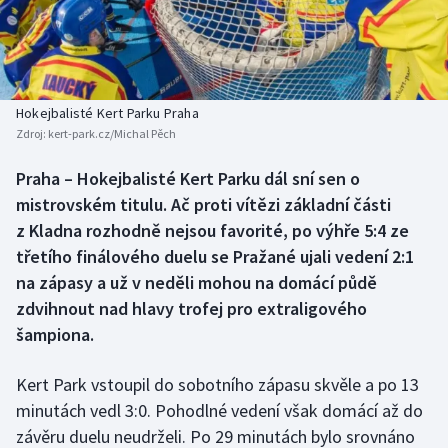
Baseball a softbal
Soutěže
Basketbal
Historické návraty
Biatlon
Aplikace ČT sport
Hokejbalisté Kert Parku Praha
Zdroj:
kert-park.cz/Michal Pěch
Boby a skeleton
AZ kvíz
Praha – Hokejbalisté Kert Parku dál sní sen o
mistrovském titulu. Ač proti vítězi základní části
Box
z Kladna rozhodně nejsou favorité, po výhře 5:4 ze
Curling
třetího finálového duelu se Pražané ujali vedení 2:1
na zápasy a už v neděli mohou na domácí půdě
Dostihy
zdvihnout nad hlavy trofej pro extraligového
šampiona.
Florbal
Kert Park vstoupil do sobotního zápasu skvěle a po 13
Futsal
minutách vedl 3:0. Pohodlné vedení však domácí až do
závěru duelu neudrželi. Po 29 minutách bylo srovnáno
Golf