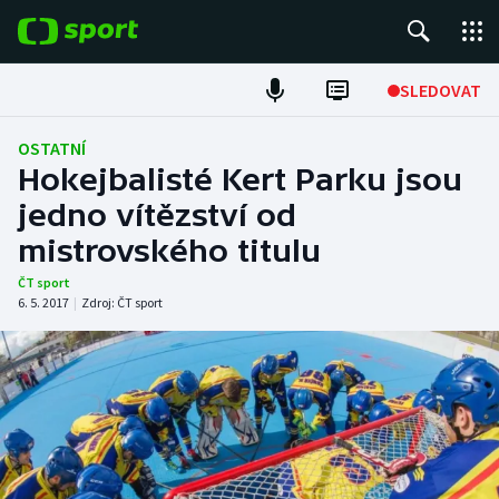
POPULÁRNÍ
SLEDOVAT
Fotbal
OSTATNÍ
Hokejbalisté Kert Parku jsou
Hokej
jedno vítězství od
mistrovského titulu
Tenis
ČT sport
Atletika
6. 5. 2017
|
Zdroj:
ČT sport
Cyklistika
DALŠÍ SPORTY
Americký fotbal
NEPŘEHLÉDNĚTE