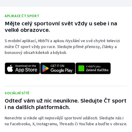
Olympijské hry
APLIKACE ČT SPORT
Parasport
Mějte celý sportovní svět vždy u sebe i na
velké obrazovce.
Plavání
S mobilní aplikací, HbbTV a apkou iVysílání ve své chytré televizi
máte ČT sport vždy po ruce. Sledujte přímé přenosy, články a
Plážový volejbal
bonusový obsah kdekoli a kdykoli.
Ragby
Rychlobruslení
Rychlostní kanoistika
SOCIÁLNÍ SÍTĚ
Odteď vám už nic neunikne. Sledujte ČT sport
i na dalších platformách.
Short track
Nenechte si nikde ujít nejnovější sportovní události. Sledujte nás i
Sportovní střelba
na Facebooku, X, Instagramu, Threads či YouTube a buďte v obraze.