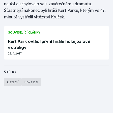
na 4:4 a schylovalo se k závěrečnému dramatu.
Šťastnější nakonec byli hráči Kert Parku, kterým ve 47.
Gymnastika
minutě vystřelil vítězství Kruček.
Házená
SOUVISEJÍCÍ ČLÁNKY
Jezdectví
Kert Park ovládl první finále hokejbalové
extraligy
Judo
29. 4. 2017
Krasobruslení
Lezení
ŠTÍTKY
Ostatní
Hokejbal
Lyže a snowboard
Moderní pětiboj
Motorsport