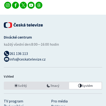
Stolní tenis
Triatlon
Veslování
Divácké centrum
Vodní slalom
každý všední den:
8:00—16:00 hodin
Volejbal
261 136 113
info@ceskatelevize.cz
Ostatní
Vzhled
Světlý
Tmavý
Systém
TV program
Pro média