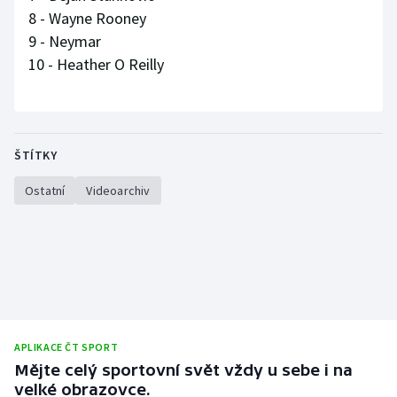
8 - Wayne Rooney
Olympijské hry
9 - Neymar
10 - Heather O Reilly
Parasport
Plavání
Plážový volejbal
ŠTÍTKY
Ostatní
Videoarchiv
Ragby
Rychlobruslení
Rychlostní kanoistika
Short track
APLIKACE ČT SPORT
Sportovní střelba
Mějte celý sportovní svět vždy u sebe i na
velké obrazovce.