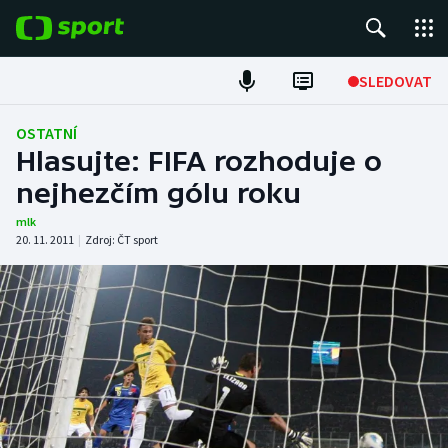
POPULÁRNÍ
SLEDOVAT
Fotbal
OSTATNÍ
Hlasujte: FIFA rozhoduje o
Hokej
nejhezčím gólu roku
Tenis
mlk
20. 11. 2011
|
Zdroj:
ČT sport
Atletika
Cyklistika
DALŠÍ SPORTY
Americký fotbal
NEPŘEHLÉDNĚTE