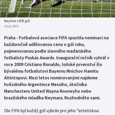
Baseball a softbal
Soutěže
Basketbal
Historické návraty
Neymar střílí gól
Zdroj:
ISIFA
Biatlon
Aplikace ČT sport
Praha - Fotbalová asociace FIFA spustila nominaci na
Boby a skeleton
AZ kvíz
každoročně udělovanou cenu o gól roku,
pojmenovanou podle slavného maďarského
Box
fotbalisty Puskás Awards. Inaugurační ročník vyhrál v
roce 2009 Cristiano Ronaldo, loňské prvenství šlo
Curling
bývalému fotbalistovi Bayernu Mnichov Hamitu
Altintopovi. Mezi letos nominovanými najdeme
Dostihy
hvězdného Argentince Messiho, útočníka
Florbal
Manchesteru United Wayna Rooneyho nebo
brazilského mladíka Neymara. Rozhodněte sami.
Futsal
Dle FIFA byl každý gól vybrán pro jeho "estetickou
Golf