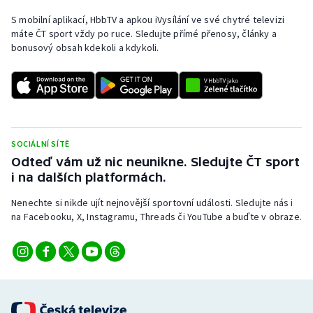
Stolní tenis
S mobilní aplikací, HbbTV a apkou iVysílání ve své chytré televizi
máte ČT sport vždy po ruce. Sledujte přímé přenosy, články a
Triatlon
bonusový obsah kdekoli a kdykoli.
Veslování
Vodní slalom
Volejbal
SOCIÁLNÍ SÍTĚ
Odteď vám už nic neunikne. Sledujte ČT sport
i na dalších platformách.
Ostatní
Nenechte si nikde ujít nejnovější sportovní události. Sledujte nás i
na Facebooku, X, Instagramu, Threads či YouTube a buďte v obraze.