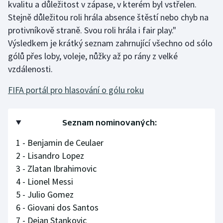
kvalitu a důležitost v zápase, v kterém byl vstřelen.
Stejně důležitou roli hrála absence štěstí nebo chyb na
Gymnastika
protivníkově straně. Svou roli hrála i fair play."
Výsledkem je krátký seznam zahrnující všechno od sólo
Házená
gólů přes loby, voleje, nůžky až po rány z velké
vzdálenosti.
Jezdectví
FIFA portál pro hlasování o gólu roku
Judo
Krasobruslení
Seznam nominovaných:
1 - Benjamin de Ceulaer
Lezení
2 - Lisandro Lopez
Lyže a snowboard
3 - Zlatan Ibrahimovic
4 - Lionel Messi
Moderní pětiboj
5 - Julio Gomez
6 - Giovani dos Santos
Motorsport
7 - Dejan Stankovic