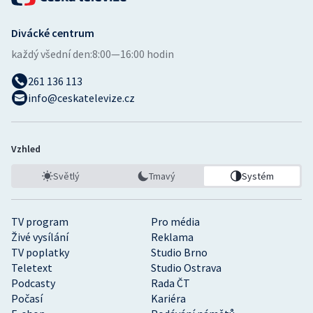
Divácké centrum
každý všední den:
8:00—16:00 hodin
261 136 113
info@ceskatelevize.cz
Vzhled
Světlý
Tmavý
Systém
TV program
Pro média
Živé vysílání
Reklama
TV poplatky
Studio Brno
Teletext
Studio Ostrava
Podcasty
Rada ČT
Počasí
Kariéra