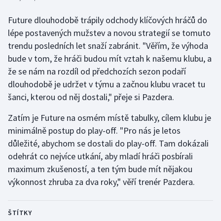
Stolní tenis
Future dlouhodobě trápily odchody klíčových hráčů do
Triatlon
lépe postavených mužstev a novou strategií se tomuto
trendu posledních let snaží zabránit. "Věřím, že výhoda
Veslování
bude v tom, že hráči budou mít vztah k našemu klubu, a
že se nám na rozdíl od předchozích sezon podaří
Vodní slalom
dlouhodobě je udržet v týmu a začnou klubu vracet tu
šanci, kterou od něj dostali," přeje si Pazdera.
Volejbal
Zatím je Future na osmém místě tabulky, cílem klubu je
Ostatní
minimálně postup do play-off. "Pro nás je letos
důležité, abychom se dostali do play-off. Tam dokázali
odehrát co nejvíce utkání, aby mladí hráči posbírali
maximum zkušeností, a ten tým bude mít nějakou
výkonnost zhruba za dva roky," věří trenér Pazdera.
ŠTÍTKY