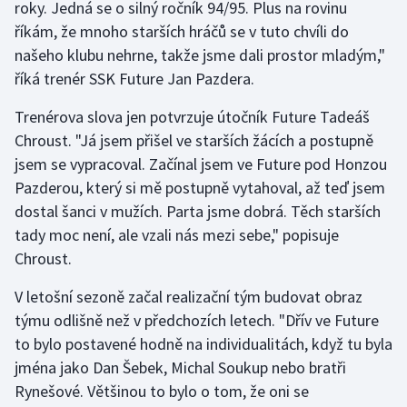
roky. Jedná se o silný ročník 94/95. Plus na rovinu
říkám, že mnoho starších hráčů se v tuto chvíli do
Gymnastika
našeho klubu nehrne, takže jsme dali prostor mladým,"
říká trenér SSK Future Jan Pazdera.
Házená
Trenérova slova jen potvrzuje útočník Future Tadeáš
Jezdectví
Chroust. "Já jsem přišel ve starších žácích a postupně
jsem se vypracoval. Začínal jsem ve Future pod Honzou
Judo
Pazderou, který si mě postupně vytahoval, až teď jsem
dostal šanci v mužích. Parta jsme dobrá. Těch starších
Krasobruslení
tady moc není, ale vzali nás mezi sebe," popisuje
Chroust.
Lezení
V letošní sezoně začal realizační tým budovat obraz
Lyže a snowboard
týmu odlišně než v předchozích letech. "Dřív ve Future
to bylo postavené hodně na individualitách, když tu byla
Moderní pětiboj
jména jako Dan Šebek, Michal Soukup nebo bratři
Rynešové. Většinou to bylo o tom, že oni se
Motorsport