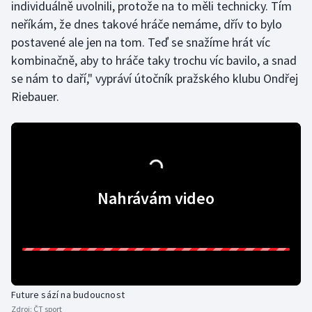
individuálně uvolnili, protože na to měli technicky. Tím
Olympijské hry
neříkám, že dnes takové hráče nemáme, dřív to bylo
postavené ale jen na tom. Teď se snažíme hrát víc
Parasport
kombinačně, aby to hráče taky trochu víc bavilo, a snad
se nám to daří," vypráví útočník pražského klubu Ondřej
Plavání
Riebauer.
Plážový volejbal
Ragby
Rychlobruslení
Nahrávám video
Rychlostní kanoistika
Short track
Sportovní střelba
Future sází na budoucnost
Zdroj:
ČT sport