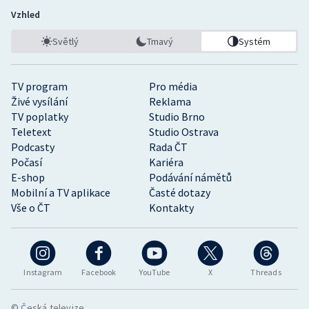
Vzhled
Světlý
Tmavý
Systém
TV program
Pro média
Živé vysílání
Reklama
TV poplatky
Studio Brno
Teletext
Studio Ostrava
Podcasty
Rada ČT
Počasí
Kariéra
E-shop
Podávání námětů
Mobilní a TV aplikace
Časté dotazy
Vše o ČT
Kontakty
Instagram
Facebook
YouTube
X
Threads
© Česká televize