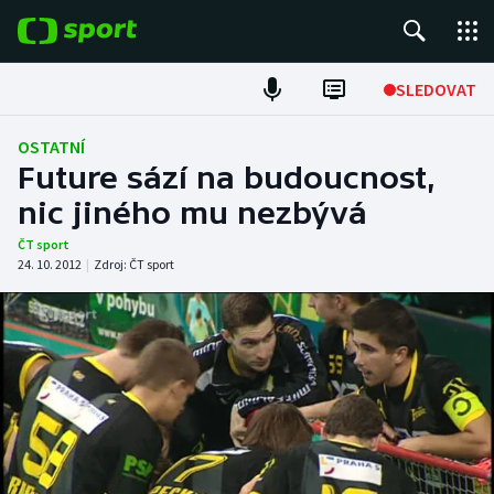
POPULÁRNÍ
SLEDOVAT
Fotbal
OSTATNÍ
Future sází na budoucnost,
Hokej
nic jiného mu nezbývá
Tenis
ČT sport
24. 10. 2012
|
Zdroj:
ČT sport
Atletika
Cyklistika
DALŠÍ SPORTY
Americký fotbal
NEPŘEHLÉDNĚTE