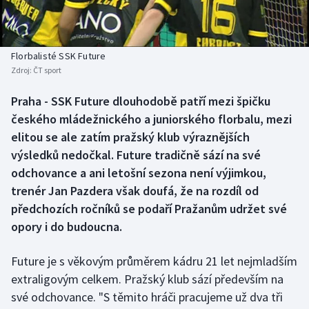
Baseball a softbal
Soutěže
Basketbal
Historické návraty
Florbalisté SSK Future
Zdroj:
ČT sport
Biatlon
Aplikace ČT sport
Praha - SSK Future dlouhodobě patří mezi špičku
Boby a skeleton
AZ kvíz
českého mládežnického a juniorského florbalu, mezi
elitou se ale zatím pražský klub výraznějších
Box
výsledků nedočkal. Future tradičně sází na své
odchovance a ani letošní sezona není výjimkou,
Curling
trenér Jan Pazdera však doufá, že na rozdíl od
předchozích ročníků se podaří Pražanům udržet své
Dostihy
opory i do budoucna.
Florbal
Future je s věkovým průměrem kádru 21 let nejmladším
Futsal
extraligovým celkem. Pražský klub sází především na
své odchovance. "S těmito hráči pracujeme už dva tři
Golf