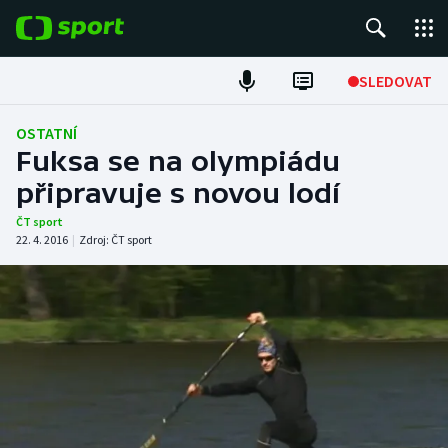
POPULÁRNÍ
SLEDOVAT
Fotbal
OSTATNÍ
Fuksa se na olympiádu
Hokej
připravuje s novou lodí
Tenis
ČT sport
22. 4. 2016
|
Zdroj:
ČT sport
Atletika
Cyklistika
DALŠÍ SPORTY
Americký fotbal
NEPŘEHLÉDNĚTE