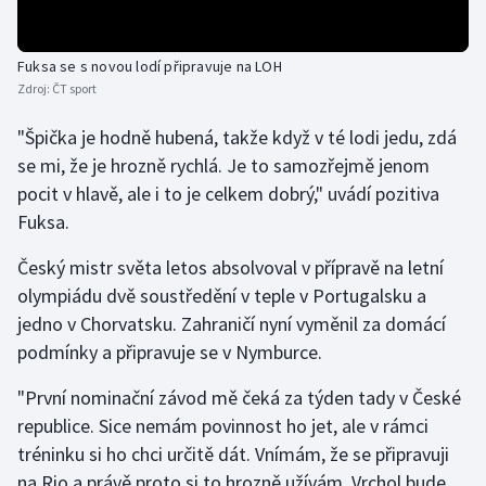
Gymnastika
Fuksa se s novou lodí připravuje na LOH
Zdroj:
ČT sport
Házená
"Špička je hodně hubená, takže když v té lodi jedu, zdá
Jezdectví
se mi, že je hrozně rychlá. Je to samozřejmě jenom
pocit v hlavě, ale i to je celkem dobrý," uvádí pozitiva
Judo
Fuksa.
Krasobruslení
Český mistr světa letos absolvoval v přípravě na letní
olympiádu dvě soustředění v teple v Portugalsku a
Lezení
jedno v Chorvatsku. Zahraničí nyní vyměnil za domácí
podmínky a připravuje se v Nymburce.
Lyže a snowboard
"První nominační závod mě čeká za týden tady v České
Moderní pětiboj
republice. Sice nemám povinnost ho jet, ale v rámci
tréninku si ho chci určitě dát. Vnímám, že se připravuji
Motorsport
na Rio a právě proto si to hrozně užívám. Vrchol bude