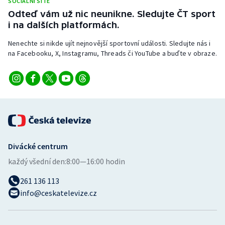
SOCIÁLNÍ SÍTĚ
Odteď vám už nic neunikne. Sledujte ČT sport
i na dalších platformách.
Nenechte si nikde ujít nejnovější sportovní události. Sledujte nás i
na Facebooku, X, Instagramu, Threads či YouTube a buďte v obraze.
Divácké centrum
každý všední den:
8:00—16:00 hodin
261 136 113
info@ceskatelevize.cz