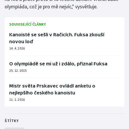
olympiáda, což je pro mě nejvíc," vysvětluje.
Olympijské hry
Parasport
SOUVISEJÍCÍ ČLÁNKY
Kanoisté se sešli v Račicích. Fuksa zkouší
Plavání
novou loď
14. 4. 2016
Plážový volejbal
Ragby
O olympiádě se mi už i zdálo, přiznal Fuksa
25. 12. 2015
Rychlobruslení
Mistr světa Prskavec ovládl anketu o
Rychlostní kanoistika
nejlepšího českého kanoistu
11. 1. 2016
Short track
Sportovní střelba
ŠTÍTKY