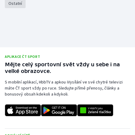
Ostatní
Stolní tenis
Triatlon
Veslování
Vodní slalom
APLIKACE ČT SPORT
Volejbal
Mějte celý sportovní svět vždy u sebe i na
velké obrazovce.
Ostatní
S mobilní aplikací, HbbTV a apkou iVysílání ve své chytré televizi
máte ČT sport vždy po ruce. Sledujte přímé přenosy, články a
bonusový obsah kdekoli a kdykoli.