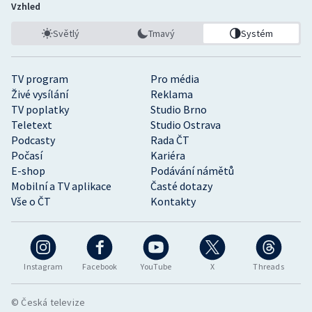
Vzhled
Světlý
Tmavý
Systém
TV program
Pro média
Živé vysílání
Reklama
TV poplatky
Studio Brno
Teletext
Studio Ostrava
Podcasty
Rada ČT
Počasí
Kariéra
E-shop
Podávání námětů
Mobilní a TV aplikace
Časté dotazy
Vše o ČT
Kontakty
Instagram
Facebook
YouTube
X
Threads
© Česká televize