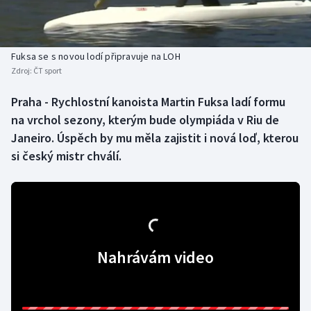
Baseball a softbal
Soutěže
Basketbal
Historické návraty
Fuksa se s novou lodí připravuje na LOH
Zdroj:
ČT sport
Biatlon
Aplikace ČT sport
Praha - Rychlostní kanoista Martin Fuksa ladí formu
Boby a skeleton
AZ kvíz
na vrchol sezony, kterým bude olympiáda v Riu de
Janeiro. Úspěch by mu měla zajistit i nová loď, kterou
Box
si český mistr chválí.
Curling
Dostihy
Florbal
Nahrávám video
Futsal
Golf