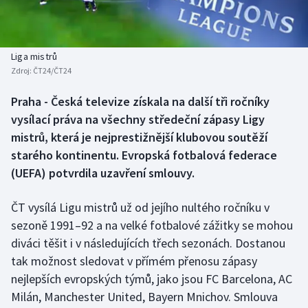
Baseball a softbal
Soutěže
Basketbal
Historické návraty
Liga mistrů
Zdroj:
ČT24/ČT24
Biatlon
Aplikace ČT sport
Praha - Česká televize získala na další tři ročníky
Boby a skeleton
AZ kvíz
vysílací práva na všechny středeční zápasy Ligy
mistrů, která je nejprestižnější klubovou soutěží
Box
starého kontinentu. Evropská fotbalová federace
(UEFA) potvrdila uzavření smlouvy.
Curling
ČT vysílá Ligu mistrů už od jejího nultého ročníku v
Dostihy
sezoně 1991–92 a na velké fotbalové zážitky se mohou
Florbal
diváci těšit i v následujících třech sezonách. Dostanou
tak možnost sledovat v přímém přenosu zápasy
Futsal
nejlepších evropských týmů, jako jsou FC Barcelona, AC
Milán, Manchester United, Bayern Mnichov. Smlouva
Golf