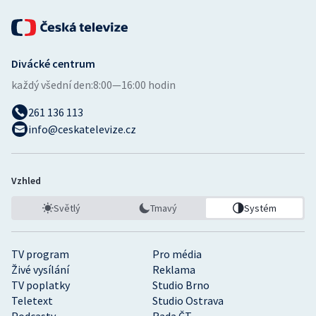
Stolní tenis
Triatlon
Divácké centrum
Veslování
každý všední den:
8:00—16:00 hodin
Vodní slalom
261 136 113
info@ceskatelevize.cz
Volejbal
Ostatní
Vzhled
Světlý
Tmavý
Systém
TV program
Pro média
Živé vysílání
Reklama
TV poplatky
Studio Brno
Teletext
Studio Ostrava
Podcasty
Rada ČT