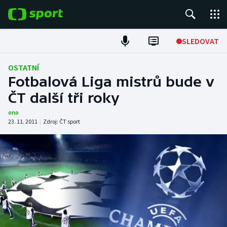
POPULÁRNÍ
SLEDOVAT
Fotbal
OSTATNÍ
Fotbalová Liga mistrů bude v
Hokej
ČT další tři roky
Tenis
ono
23. 11. 2011
|
Zdroj:
ČT sport
Atletika
Cyklistika
DALŠÍ SPORTY
Americký fotbal
NEPŘEHLÉDNĚTE