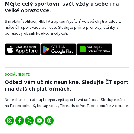
Mějte celý sportovní svět vždy u sebe i na
Olympijské hry
velké obrazovce.
S mobilní aplikací, HbbTV a apkou iVysílání ve své chytré televizi
Parasport
máte ČT sport vždy po ruce. Sledujte přímé přenosy, články a
bonusový obsah kdekoli a kdykoli.
Plavání
Plážový volejbal
Ragby
SOCIÁLNÍ SÍTĚ
Rychlobruslení
Odteď vám už nic neunikne. Sledujte ČT sport
i na dalších platformách.
Rychlostní kanoistika
Nenechte si nikde ujít nejnovější sportovní události. Sledujte nás i
na Facebooku, X, Instagramu, Threads či YouTube a buďte v obraze.
Short track
Sportovní střelba