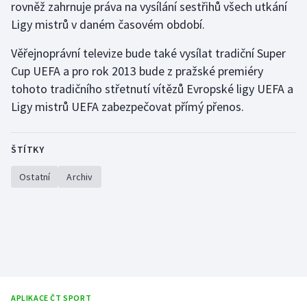
rovněž zahrnuje práva na vysílání sestřihů všech utkání
Ligy mistrů v daném časovém období.
Gymnastika
Věřejnoprávní televize bude také vysílat tradiční Super
Házená
Cup UEFA a pro rok 2013 bude z pražské premiéry
tohoto tradičního střetnutí vítězů Evropské ligy UEFA a
Jezdectví
Ligy mistrů UEFA zabezpečovat přímý přenos.
Judo
ŠTÍTKY
Krasobruslení
Ostatní
Archiv
Lezení
Lyže a snowboard
Moderní pětiboj
Motorsport
APLIKACE ČT SPORT