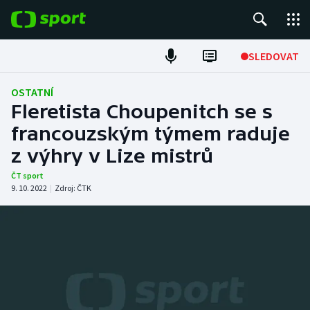
POPULÁRNÍ
SLEDOVAT
Fotbal
OSTATNÍ
Fleretista Choupenitch se s
Hokej
francouzským týmem raduje
z výhry v Lize mistrů
Tenis
ČT sport
Atletika
9. 10. 2022
|
Zdroj:
ČTK
Cyklistika
DALŠÍ SPORTY
Americký fotbal
NEPŘEHLÉDNĚTE