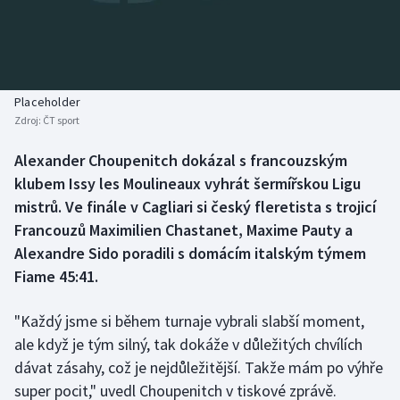
Baseball a softbal
Soutěže
Basketbal
Historické návraty
Biatlon
Aplikace ČT sport
Placeholder
Zdroj:
ČT sport
Boby a skeleton
AZ kvíz
Alexander Choupenitch dokázal s francouzským
klubem Issy les Moulineaux vyhrát šermířskou Ligu
Box
mistrů. Ve finále v Cagliari si český fleretista s trojicí
Curling
Francouzů Maximilien Chastanet, Maxime Pauty a
Alexandre Sido poradili s domácím italským týmem
Dostihy
Fiame 45:41.
Florbal
"Každý jsme si během turnaje vybrali slabší moment,
ale když je tým silný, tak dokáže v důležitých chvílích
Futsal
dávat zásahy, což je nejdůležitější. Takže mám po výhře
super pocit," uvedl Choupenitch v tiskové zprávě.
Golf