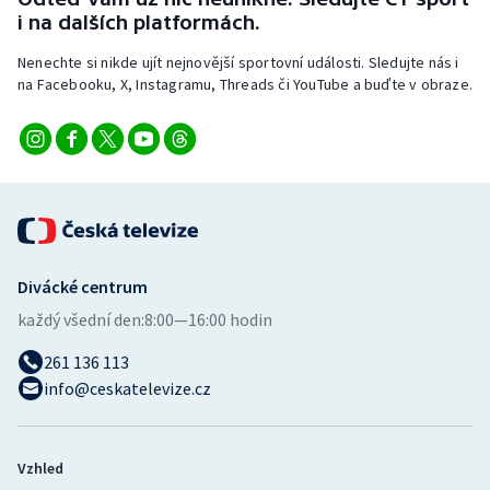
Stolní tenis
i na dalších platformách.
Nenechte si nikde ujít nejnovější sportovní události. Sledujte nás i
Triatlon
na Facebooku, X, Instagramu, Threads či YouTube a buďte v obraze.
Veslování
Vodní slalom
Volejbal
Ostatní
Divácké centrum
každý všední den:
8:00—16:00 hodin
261 136 113
info@ceskatelevize.cz
Vzhled