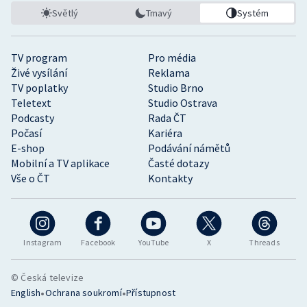
Světlý
Tmavý
Systém
TV program
Pro média
Živé vysílání
Reklama
TV poplatky
Studio Brno
Teletext
Studio Ostrava
Podcasty
Rada ČT
Počasí
Kariéra
E-shop
Podávání námětů
Mobilní a TV aplikace
Časté dotazy
Vše o ČT
Kontakty
Instagram
Facebook
YouTube
X
Threads
© Česká televize
•
•
English
Ochrana soukromí
Přístupnost