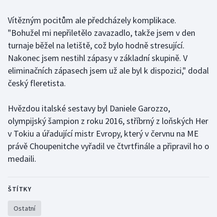
Vítězným pocitům ale předcházely komplikace.
Gymnastika
"Bohužel mi nepřiletělo zavazadlo, takže jsem v den
turnaje běžel na letiště, což bylo hodně stresující.
Házená
Nakonec jsem nestihl zápasy v základní skupině. V
Jezdectví
eliminačních zápasech jsem už ale byl k dispozici," dodal
český fleretista.
Judo
Hvězdou italské sestavy byl Daniele Garozzo,
Krasobruslení
olympijský šampion z roku 2016, stříbrný z loňských Her
v Tokiu a úřadující mistr Evropy, který v červnu na ME
Lezení
právě Choupenitche vyřadil ve čtvrtfinále a připravil ho o
medaili.
Lyže a snowboard
Moderní pětiboj
ŠTÍTKY
Motorsport
Ostatní