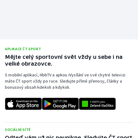
Olympijské hry
Parasport
Plavání
APLIKACE ČT SPORT
Plážový volejbal
Mějte celý sportovní svět vždy u sebe i na
velké obrazovce.
Ragby
S mobilní aplikací, HbbTV a apkou iVysílání ve své chytré televizi
máte ČT sport vždy po ruce. Sledujte přímé přenosy, články a
Rychlobruslení
bonusový obsah kdekoli a kdykoli.
Rychlostní kanoistika
Short track
Sportovní střelba
SOCIÁLNÍ SÍTĚ
Odteď vám už nic neunikne. Sledujte ČT sport