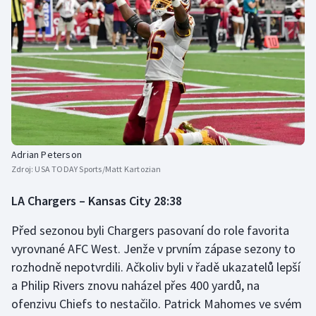
Adrian Peterson
Zdroj:
USA TODAY Sports/Matt Kartozian
LA Chargers – Kansas City 28:38
Před sezonou byli Chargers pasovaní do role favorita
vyrovnané AFC West. Jenže v prvním zápase sezony to
rozhodně nepotvrdili. Ačkoliv byli v řadě ukazatelů lepší
a Philip Rivers znovu naházel přes 400 yardů, na
ofenzivu Chiefs to nestačilo. Patrick Mahomes ve svém