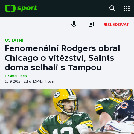
POPULÁRNÍ
SLEDOVAT
Fotbal
OSTATNÍ
Fenomenální Rodgers obral
Hokej
Chicago o vítězství, Saints
doma selhali s Tampou
Tenis
Otakar Duben
Atletika
10. 9. 2018
|
Zdroj:
ESPN
,
nfl.com
Cyklistika
DALŠÍ SPORTY
Americký fotbal
NEPŘEHLÉDNĚTE