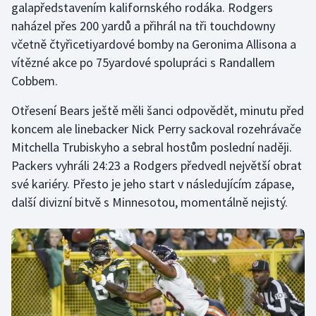
galapředstavením kalifornského rodáka. Rodgers
Stolní tenis
naházel přes 200 yardů a přihrál na tři touchdowny
včetně čtyřicetiyardové bomby na Geronima Allisona a
Triatlon
vítězné akce po 75yardové spolupráci s Randallem
Veslování
Cobbem.
Otřesení Bears ještě měli šanci odpovědět, minutu před
Vodní slalom
koncem ale linebacker Nick Perry sackoval rozehrávače
Volejbal
Mitchella Trubiskyho a sebral hostům poslední naději.
Packers vyhráli 24:23 a Rodgers předvedl největší obrat
Ostatní
své kariéry. Přesto je jeho start v následujícím zápase,
další divizní bitvě s Minnesotou, momentálně nejistý.