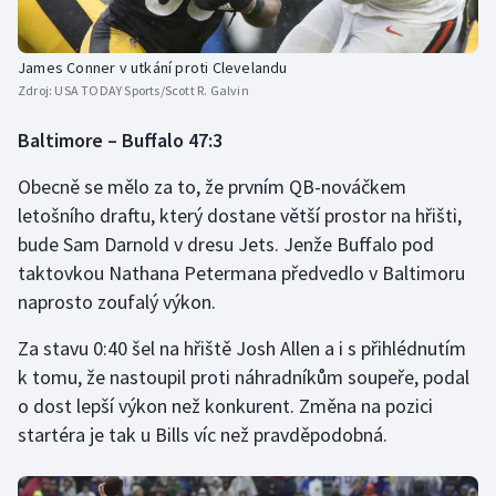
James Conner v utkání proti Clevelandu
Zdroj:
USA TODAY Sports/Scott R. Galvin
Baltimore – Buffalo 47:3
Obecně se mělo za to, že prvním QB-nováčkem
letošního draftu, který dostane větší prostor na hřišti,
bude Sam Darnold v dresu Jets. Jenže Buffalo pod
taktovkou Nathana Petermana předvedlo v Baltimoru
naprosto zoufalý výkon.
Za stavu 0:40 šel na hřiště Josh Allen a i s přihlédnutím
k tomu, že nastoupil proti náhradníkům soupeře, podal
o dost lepší výkon než konkurent. Změna na pozici
startéra je tak u Bills víc než pravděpodobná.