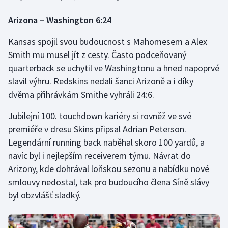
Arizona – Washington 6:24
Kansas spojil svou budoucnost s Mahomesem a Alex
Smith mu musel jít z cesty. Často podceňovaný
quarterback se uchytil ve Washingtonu a hned napoprvé
slavil výhru. Redskins nedali šanci Arizoně a i díky
dvěma přihrávkám Smithe vyhráli 24:6.
Jubilejní 100. touchdown kariéry si rovněž ve své
premiéře v dresu Skins připsal Adrian Peterson.
Legendární running back naběhal skoro 100 yardů, a
navíc byl i nejlepším receiverem týmu. Návrat do
Arizony, kde dohrával loňskou sezonu a nabídku nové
smlouvy nedostal, tak pro budoucího člena Síně slávy
byl obzvlášť sladký.