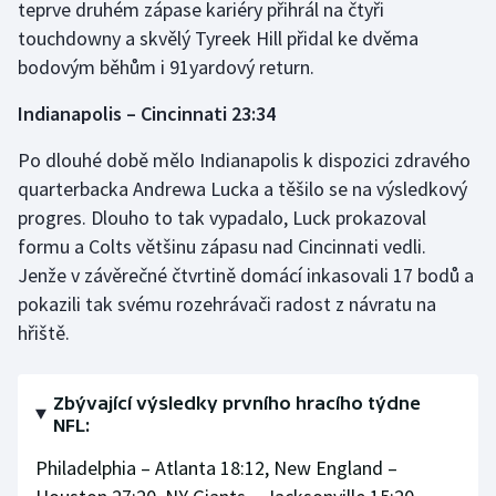
teprve druhém zápase kariéry přihrál na čtyři
touchdowny a skvělý Tyreek Hill přidal ke dvěma
bodovým běhům i 91yardový return.
Indianapolis – Cincinnati 23:34
Po dlouhé době mělo Indianapolis k dispozici zdravého
quarterbacka Andrewa Lucka a těšilo se na výsledkový
progres. Dlouho to tak vypadalo, Luck prokazoval
formu a Colts většinu zápasu nad Cincinnati vedli.
Jenže v závěrečné čtvrtině domácí inkasovali 17 bodů a
pokazili tak svému rozehrávači radost z návratu na
hřiště.
Zbývající výsledky prvního hracího týdne
NFL:
Philadelphia – Atlanta 18:12, New England –