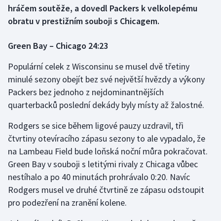
hráčem soutěže, a dovedl Packers k velkolepému
obratu v prestižním souboji s Chicagem.
Gymnastika
Green Bay – Chicago 24:23
Házená
Populární celek z Wisconsinu se musel dvě třetiny
Jezdectví
minulé sezony obejít bez své největší hvězdy a výkony
Packers bez jednoho z nejdominantnějších
Judo
quarterbacků poslední dekády byly místy až žalostné.
Krasobruslení
Rodgers se sice během ligové pauzy uzdravil, tři
čtvrtiny otevíracího zápasu sezony to ale vypadalo, že
Lezení
na Lambeau Field bude loňská noční můra pokračovat.
Green Bay v souboji s letitými rivaly z Chicaga vůbec
Lyže a snowboard
nestíhalo a po 40 minutách prohrávalo 0:20. Navíc
Moderní pětiboj
Rodgers musel ve druhé čtvrtině ze zápasu odstoupit
pro podezření na zranění kolene.
Motorsport