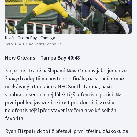
Utkání Green Bay - Chicago
Zdroj:
USA TODAY Sports/Benny Sieu
New Orleans – Tampa Bay 40:48
Na jedné straně našlapané New Orleans jako jeden ze
žhavých adeptů na postup do finále, na straně druhé
očekávaný otloukánek NFC South Tampa, navíc
s náhradníkem na nejdůležitější ofenzivní pozici. Na
první pohled jasná záležitost pro domácí, v reálu
nejofenzivnější představení večera a velké selhání
favorita.
Ryan Fitzpatrick totiž přetavil první třetinu záskoku za