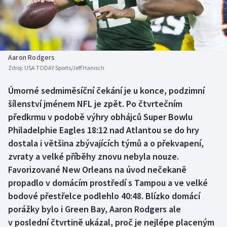
Baseball a softbal
Soutěže
Basketbal
Historické návraty
Biatlon
Aplikace ČT sport
Aaron Rodgers
Zdroj:
USA TODAY Sports/Jeff Hanisch
Boby a skeleton
AZ kvíz
Úmorné sedmiměsíční čekání je u konce, podzimní
šílenství jménem NFL je zpět. Po čtvrtečním
Box
předkrmu v podobě výhry obhájců Super Bowlu
Curling
Philadelphie Eagles 18:12 nad Atlantou se do hry
dostala i většina zbývajících týmů a o překvapení,
Dostihy
zvraty a velké příběhy znovu nebyla nouze.
Favorizované New Orleans na úvod nečekaně
Florbal
propadlo v domácím prostředí s Tampou a ve velké
bodové přestřelce podlehlo 40:48. Blízko domácí
Futsal
porážky bylo i Green Bay, Aaron Rodgers ale
v poslední čtvrtině ukázal, proč je nejlépe placeným
Golf