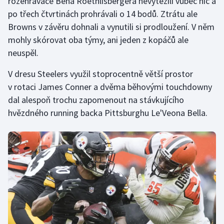
rozehrávače Bena Roethlisbergera nevytěžili vůbec nic a
po třech čtvrtinách prohrávali o 14 bodů. Ztrátu ale
Browns v závěru dohnali a vynutili si prodloužení. V něm
mohly skórovat oba týmy, ani jeden z kopáčů ale
neuspěl.
V dresu Steelers využil stoprocentně větší prostor
v rotaci James Conner a dvěma běhovými touchdowny
dal alespoň trochu zapomenout na stávkujícího
hvězdného running backa Pittsburghu Le'Veona Bella.