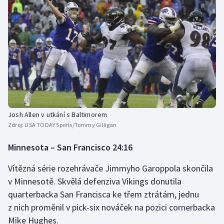
Josh Allen v utkání s Baltimorem
Zdroj:
USA TODAY Sports/Tommy Gilligan
Minnesota – San Francisco 24:16
Vítězná série rozehrávače Jimmyho Garoppola skončila
v Minnesotě. Skvělá defenziva Vikings donutila
quarterbacka San Francisca ke třem ztrátám, jednu
z nich proměnil v pick-six nováček na pozici cornerbacka
Mike Hughes.