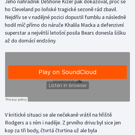
Jeho náhradník DeShone Kizer pak dokazoval, proč se
ho Cleveland po loňské tragické sezoně rád zbavil.
Olympijské hry
Nejdřív se v nadějné pozici dopustil fumblu a následně
Parasport
hodil míč přímo do náruče Khalila Macka a defenzivní
superstar a největší letošní posila Bears donesla šišku
Plavání
až do domácí endzóny.
Plážový volejbal
Ragby
Rychlobruslení
Rychlostní kanoistika
Short track
V kritické situaci se ale nečekaně vrátil na hřiště
Rodgers a s ním i naděje. Z prvního drivu byl sice jen
Sportovní střelba
kop za tři body, čtvrtá čtvrtina už ale byla