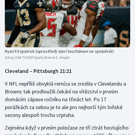
Ryan Fitzpatrick (uprostřed) slaví touchdown se spoluhráči
Zdroj:
USA TODAY Sports/Derick E. Hingle
Cleveland – Pittsburgh 21:21
V NFL nepříliš obvyklá remíza se zrodila v Clevelandu a
Browns tak prodloužili čekání na vítězství v prvním
domácím zápase ročníku na třináct let. Po 17
porážkách za sebou je to ale pro nejhorší tým loňské
sezony alespoň trochu vzpruha.
Zejména když v prvním poločase ze tří ztrát hostujícího