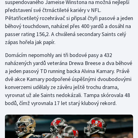
suspendovaného Jameise Winstona na možná nejlepší
představení své čtrnáctileté kariéry v NFL.
Pětatřicetiletý rozehrávač si připsal čtyři pasové a jeden
běhový touchdown, naházel přes 400 yardů a dosáhl na
passer rating 156,2. A chválená secondary Saints celý
zápas hořela jak papír.
Domácím nepomohly ani tři bodové pasy a 432
naházených yardů veterána Drewa Breese a dva běhové
a jeden pasový TD running backa Alvina Kamary. Právě
dvě akce Kamary podpořené úspěšnými dvoubodovými
konverzemi udělaly ze závěru ještě trochu drama,
vyrovnat už ale Saints nedokázali. Tampa skórovala 48
bodů, čímž vyrovnala 17 let starý klubový rekord.