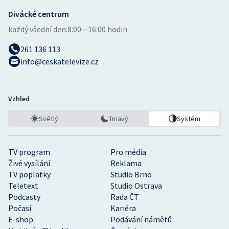
Divácké centrum
každý všední den:
8:00—16:00 hodin
261 136 113
info@ceskatelevize.cz
Vzhled
Světlý
Tmavý
Systém
TV program
Pro média
Živé vysílání
Reklama
TV poplatky
Studio Brno
Teletext
Studio Ostrava
Podcasty
Rada ČT
Počasí
Kariéra
E-shop
Podávání námětů