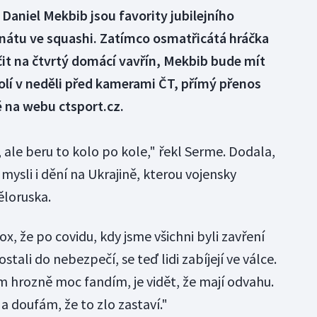
 Daniel Mekbib jsou favority jubilejního
átu ve squashi. Zatímco osmatřicátá hráčka
it na čtvrtý domácí vavřín, Mekbib bude mít
cholí v neděli před kamerami ČT, přímý přenos
ě na webu ctsport.cz.
l, ale beru to kolo po kole," řekl Serme. Dodala,
mysli i dění na Ukrajině, kterou vojensky
loruska.
x, že po covidu, kdy jsme všichni byli zavření
li do nebezpečí, se teď lidi zabíjejí ve válce.
m hrozně moc fandím, je vidět, že mají odvahu.
a doufám, že to zlo zastaví."