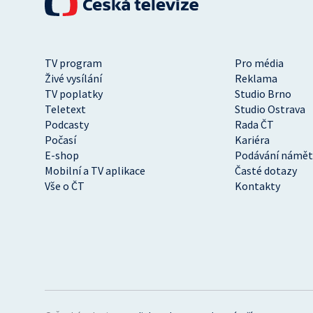
TV program
Pro média
Živé vysílání
Reklama
TV poplatky
Studio Brno
Teletext
Studio Ostrava
Podcasty
Rada ČT
Počasí
Kariéra
E-shop
Podávání námět
Mobilní a TV aplikace
Časté dotazy
Vše o ČT
Kontakty