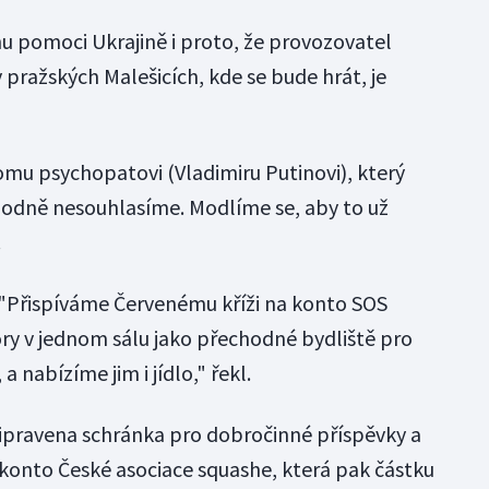
 pomoci Ukrajině i proto, že provozovatel
pražských Malešicích, kde se bude hrát, je
omu psychopatovi (Vladimiru Putinovi), který
zhodně nesouhlasíme. Modlíme se, aby to už
.
 "Přispíváme Červenému kříži na konto SOS
ory v jednom sálu jako přechodné bydliště pro
 a nabízíme jim i jídlo," řekl.
pravena schránka pro dobročinné příspěvky a
konto České asociace squashe, která pak částku