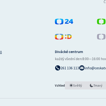
Č
Divácké centrum
ů
každý všední den:
8:00—16:00 ho
261 136 113
info@ceskate
Vzhled
Světlý
Tmavý