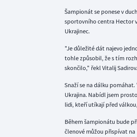
Šampionát se ponese v duchu
sportovního centra Hector v 
Ukrajinec.
"Je důležité dát najevo jedn
tohle způsobil, že s tím ro
skončilo," řekl Vitalij Sadirov
Snaží se na dálku pomáhat.
Ukrajina. Nabídl jsem prost
lidi, kteří utíkají před válkou,
Během šampionátu bude při
členové můžou přispívat na 