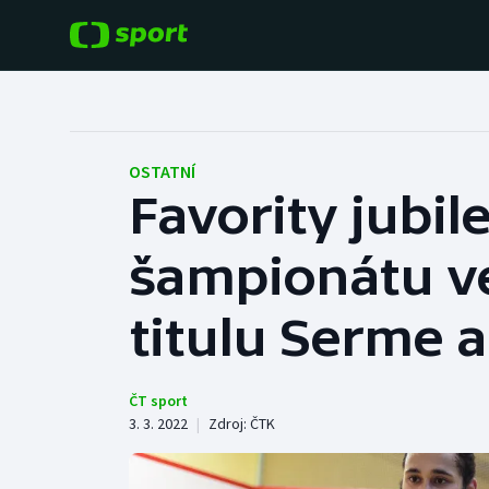
POPULÁRNÍ
DALŠÍ SPORTY
Fotbal
Americký fotbal
OSTATNÍ
Favority jubi
Hokej
Baseball a softbal
šampionátu ve
Tenis
Basketbal
Atletika
titulu Serme 
Biatlon
Cyklistika
Boby a skeleton
ČT sport
3. 3. 2022
|
Zdroj:
ČTK
Box