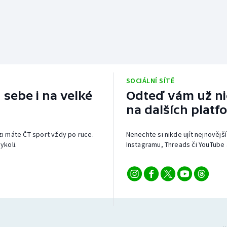
SOCIÁLNÍ SÍTĚ
 sebe i na velké
Odteď vám už nic
na dalších platf
izi máte ČT sport vždy po ruce.
Nenechte si nikde ujít nejnovější
ykoli.
Instagramu, Threads či YouTube 