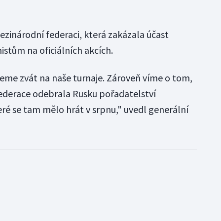
zinárodní federaci, která zakázala účast
stům na oficiálních akcích.
eme zvát na naše turnaje. Zároveň víme o tom,
ederace odebrala Rusku pořadatelství
teré se tam mělo hrát v srpnu," uvedl generální