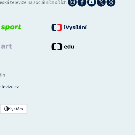
eská televize na sociálních sítích:
din
levize.cz
Systém