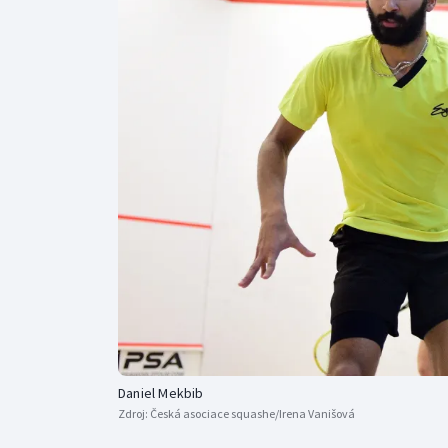
Curling
Dostihy
Florbal
Futsal
Golf
Gymnastika
Daniel Mekbib
Zdroj:
Česká asociace squashe/Irena Vanišová