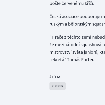
pošle Červenému kříži.
Česká asociace podporuje me
ruským a běloruským squashi
"Hráče z těchto zemí nebud
že mezinárodní squashová f
mistrovství světa juniorů, k
sekretář Tomáš Fořter.
ŠTÍTKY
Ostatní