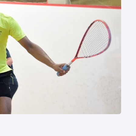
Moderní pětiboj
Triatlon
Motorsport
Veslování
Olympijské hry
Vodní slalom
Parasport
Volejbal
Plavání
Ostatní
Plážový volejbal