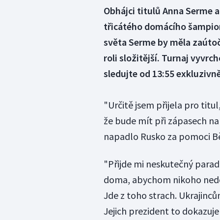
Obhájci titulů Anna Serme a
třicátého domácího šampion
světa Serme by měla zaútoč
roli složitější. Turnaj vyvr
sledujte od 13:55 exkluzivn
"Určitě jsem přijela pro titu
že bude mít při zápasech na 
napadlo Rusko za pomoci Bě
"Přijde mi neskutečný parado
doma, abychom nikoho nedosta
Jde z toho strach. Ukrajinců
Jejich prezident to dokazuje 