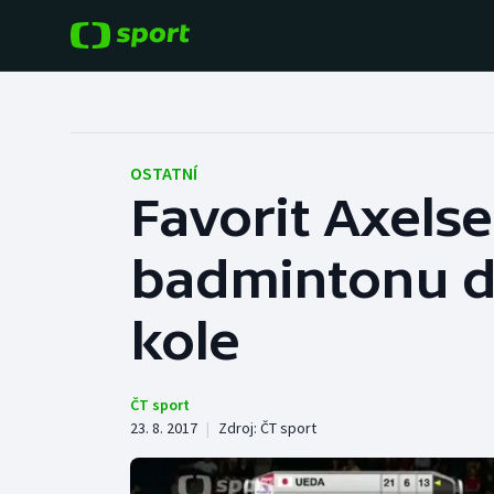
POPULÁRNÍ
DALŠÍ SPORTY
Fotbal
Americký fotbal
OSTATNÍ
Favorit Axelse
Hokej
Baseball a softbal
badmintonu dál
Tenis
Basketbal
Atletika
kole
Biatlon
Cyklistika
Boby a skeleton
ČT sport
23. 8. 2017
|
Zdroj:
ČT sport
Box