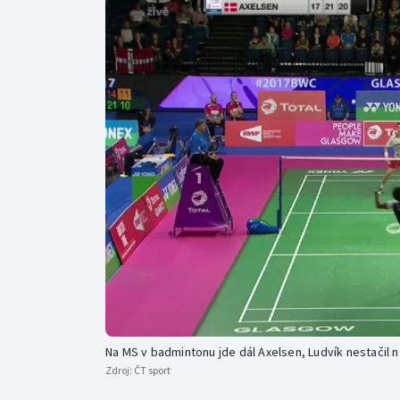
Curling
Dostihy
Florbal
Futsal
Golf
Gymnastika
Na MS v badmintonu jde dál Axelsen, Ludvík nestačil 
Zdroj:
ČT sport