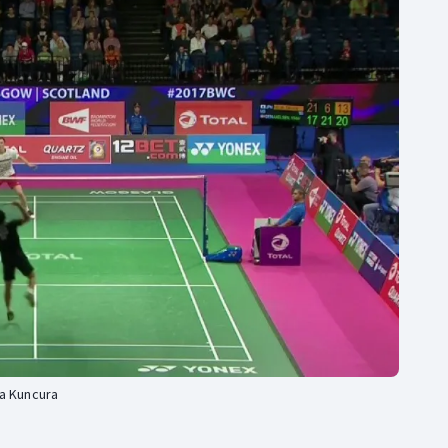
Moderní pětiboj
Triatlon
Motorsport
Veslování
Olympijské hry
Vodní slalom
Parasport
Volejbal
Plavání
Ostatní
Plážový volejbal
na Kuncura