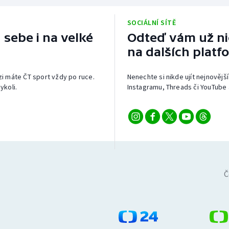
SOCIÁLNÍ SÍTĚ
 sebe i na velké
Odteď vám už nic
na dalších platf
izi máte ČT sport vždy po ruce.
Nenechte si nikde ujít nejnovější
ykoli.
Instagramu, Threads či YouTube 
Č