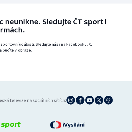
 neunikne. Sledujte ČT sport i
ormách.
 sportovní události. Sledujte nás i na Facebooku, X,
a buďte v obraze.
eská televize na sociálních sítích: