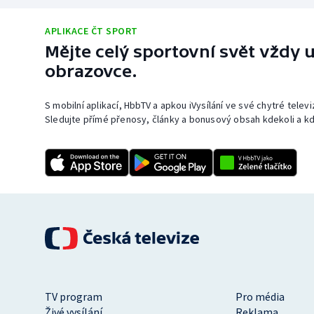
APLIKACE ČT SPORT
Mějte celý sportovní svět vždy u
obrazovce.
S mobilní aplikací, HbbTV a apkou iVysílání ve své chytré telev
Sledujte přímé přenosy, články a bonusový obsah kdekoli a kd
TV program
Pro média
Živé vysílání
Reklama