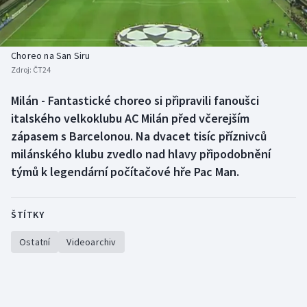
Baseball a softbal
Soutěže
Basketbal
Historické návraty
Choreo na San Siru
Zdroj:
ČT24
Biatlon
Aplikace ČT sport
Milán - Fantastické choreo si připravili fanoušci
Boby a skeleton
AZ kvíz
italského velkoklubu AC Milán před včerejším
zápasem s Barcelonou. Na dvacet tisíc příznivců
Box
milánského klubu zvedlo nad hlavy připodobnění
týmů k legendární počítačové hře Pac Man.
Curling
Dostihy
ŠTÍTKY
Florbal
Ostatní
Videoarchiv
Futsal
Golf