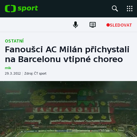
POPULÁRNÍ
SLEDOVAT
Fotbal
OSTATNÍ
Fanoušci AC Milán přichystali
Hokej
na Barcelonu vtipné choreo
Tenis
mlk
29. 3. 2012
|
Zdroj:
ČT sport
Atletika
Cyklistika
DALŠÍ SPORTY
Americký fotbal
NEPŘEHLÉDNĚTE