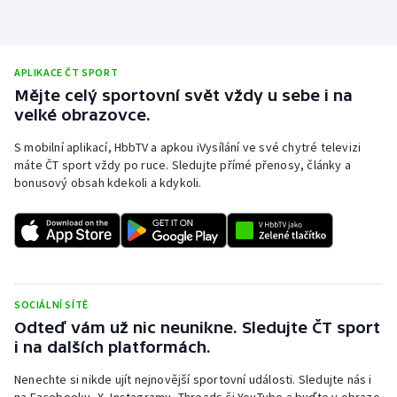
Gymnastika
APLIKACE ČT SPORT
Házená
Mějte celý sportovní svět vždy u sebe i na
velké obrazovce.
Jezdectví
S mobilní aplikací, HbbTV a apkou iVysílání ve své chytré televizi
máte ČT sport vždy po ruce. Sledujte přímé přenosy, články a
Judo
bonusový obsah kdekoli a kdykoli.
Krasobruslení
Lezení
Lyže a snowboard
SOCIÁLNÍ SÍTĚ
Odteď vám už nic neunikne. Sledujte ČT sport
Moderní pětiboj
i na dalších platformách.
Nenechte si nikde ujít nejnovější sportovní události. Sledujte nás i
Motorsport