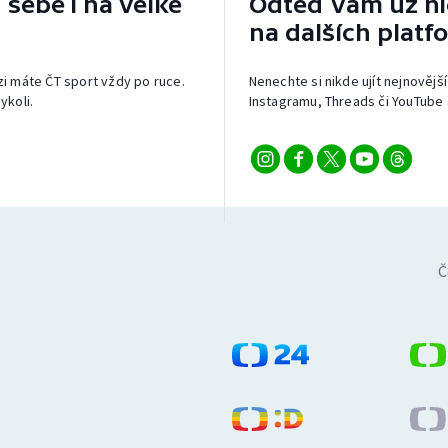
 sebe i na velké
Odteď vám už nic
na dalších platf
izi máte ČT sport vždy po ruce.
Nenechte si nikde ujít nejnovější
ykoli.
Instagramu, Threads či YouTube 
Č