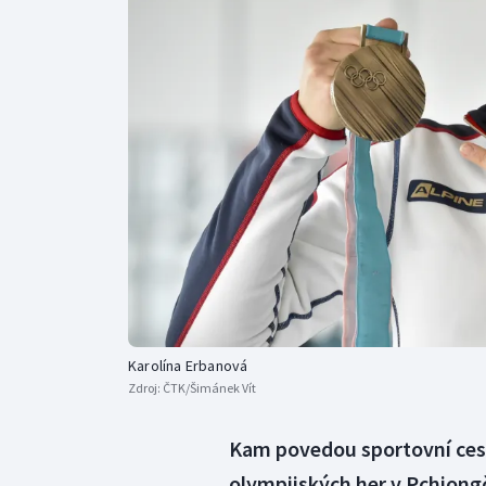
Curling
Dostihy
Florbal
Futsal
Golf
Gymnastika
Karolína Erbanová
Zdroj:
ČTK/Šimánek Vít
Kam povedou sportovní ces
olympijských her v Pchjong