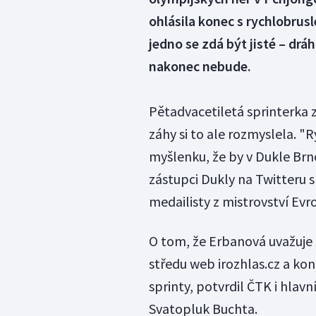
ohlásila konec s rychlobrus
jedno se zdá být jisté – drá
nakonec nebude.
Pětadvacetiletá sprinterka 
záhy si to ale rozmyslela. 
myšlenku, že by v Dukle Brno
zástupci Dukly na Twitteru 
medailisty z mistrovství Evr
O tom, že Erbanová uvažuje 
středu web irozhlas.cz a kon
sprinty, potvrdil ČTK i hlav
Svatopluk Buchta.