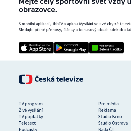
Mějte celý sportovní svět vždy u
obrazovce.
S mobilní aplikací, HbbTV a apkou iVysílání ve své chytré telev
Sledujte přímé přenosy, články a bonusový obsah kdekoli a kd
TV program
Pro média
Živé vysílání
Reklama
TV poplatky
Studio Brno
Teletext
Studio Ostrava
Podcasty
Rada ČT