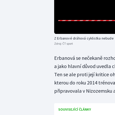
Z Erbanové dráhová cyklistka nebude
Zdroj:
ČT sport
Erbanová se nečekaně rozhod
a jako hlavní důvod uvedla 
Ten se ale proti její kritice o
kterou do roku 2014 trénova
připravovala v Nizozemsku a
SOUVISEJÍCÍ ČLÁNKY