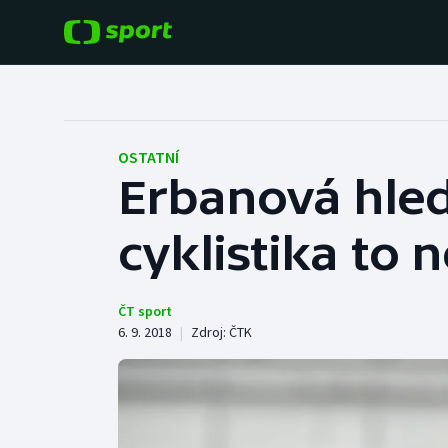
POPULÁRNÍ
DALŠÍ SPORTY
Fotbal
Americký fotbal
OSTATNÍ
Erbanová hled
Hokej
Baseball a softbal
cyklistika to
Tenis
Basketbal
Atletika
Biatlon
ČT sport
6. 9. 2018
|
Zdroj:
ČTK
Cyklistika
Boby a skeleton
Box