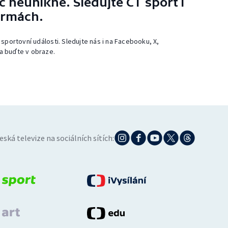
 neunikne. Sledujte ČT sport i
ormách.
 sportovní události. Sledujte nás i na Facebooku, X,
a buďte v obraze.
eská televize na sociálních sítích: