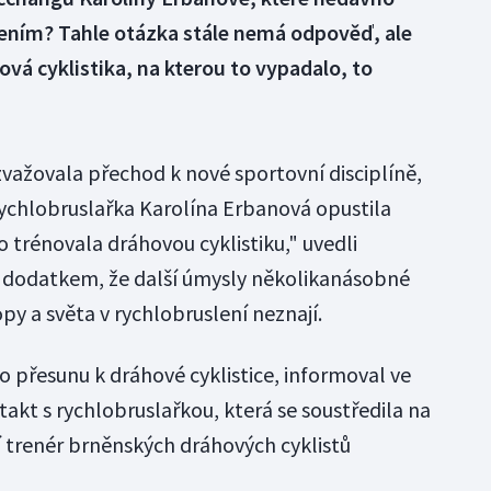
lením? Tahle otázka stále nemá odpověď, ale
hová cyklistika, na kterou to vypadalo, to
zvažovala přechod k nové sportovní disciplíně,
"Rychlobruslařka Karolína Erbanová opustila
 trénovala dráhovou cyklistiku," uvedli
s dodatkem, že další úmysly několikanásobné
opy a světa v rychlobruslení neznají.
o přesunu k dráhové cyklistice, informoval ve
takt s rychlobruslařkou, která se soustředila na
ní trenér brněnských dráhových cyklistů