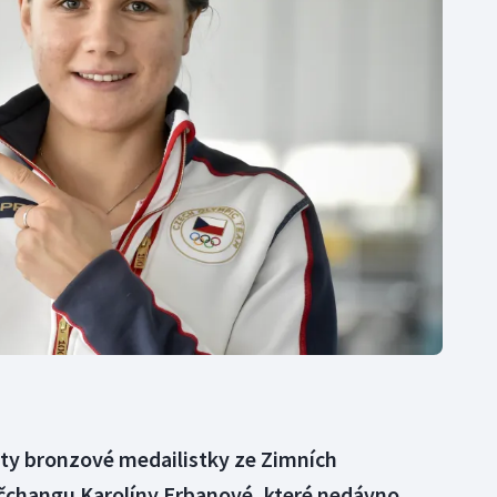
Moderní pětiboj
Triatlon
Motorsport
Veslování
Olympijské hry
Vodní slalom
Parasport
Volejbal
Plavání
Ostatní
Plážový volejbal
ty bronzové medailistky ze Zimních
čchangu Karolíny Erbanové, které nedávno