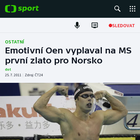
POPULÁRNÍ
SLEDOVAT
Fotbal
OSTATNÍ
Emotivní Oen vyplaval na MS
Hokej
první zlato pro Norsko
Tenis
dot
25. 7. 2011
|
Zdroj:
ČT24
Atletika
Cyklistika
DALŠÍ SPORTY
Americký fotbal
NEPŘEHLÉDNĚTE