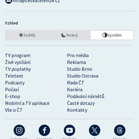
info@ceskatelevize.cz
Vzhled
Světlý
Tmavý
Systém
TV program
Pro média
Živé vysílání
Reklama
TV poplatky
Studio Brno
Teletext
Studio Ostrava
Podcasty
Rada ČT
Počasí
Kariéra
E-shop
Podávání námětů
Mobilní a TV aplikace
Časté dotazy
Vše o ČT
Kontakty
Instagram
Facebook
YouTube
X
Threads