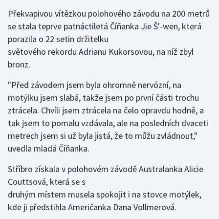
Překvapivou vítězkou polohového závodu na 200 metrů
Olympijské hry
se stala teprve patnáctiletá Číňanka Jie Š'-wen, která
Parasport
porazila o 22 setin držitelku
světového rekordu Adrianu Kukorsovou, na níž zbyl
Plavání
bronz.
"Před závodem jsem byla ohromně nervózní, na
Plážový volejbal
motýlku jsem slabá, takže jsem po první části trochu
Ragby
ztrácela. Chvíli jsem ztrácela na čelo opravdu hodně, a
tak jsem to pomalu vzdávala, ale na posledních dvaceti
Rychlobruslení
metrech jsem si už byla jistá, že to můžu zvládnout,"
uvedla mladá Číňanka.
Rychlostní kanoistika
Stříbro získala v polohovém závodě Australanka Alicie
Short track
Couttsová, která se s
druhým místem musela spokojit i na stovce motýlek,
Sportovní střelba
kde ji předstihla Američanka Dana Vollmerová.