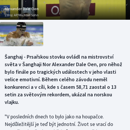
Baseball a softbal
Soutěže
Alexander Dale Oen
Zdroj:
AP/Michael Sohn
Basketbal
Historické návraty
Biatlon
Aplikace ČT sport
Boby a skeleton
AZ kvíz
Šanghaj - Prsařskou stovku ovládl na mistrovství
Box
světa v Šanghaji Nor Alexander Dale Oen, pro něhož
bylo finále po tragických událostech v jeho vlasti
Curling
velice emotivní. Během celého závodu neměl
konkurenci a v cíli, kde s časem 58,71 zaostal o 13
Dostihy
setin za světovým rekordem, ukázal na norskou
Florbal
vlajku.
Futsal
"V posledních dnech to bylo jako na houpačce.
Nejdůležitější je teď být jednotní. Život se vrací do
Golf