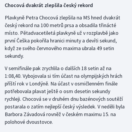
Stolní tenis
Chocová dvakrát zlepšila český rekord
Plavkyně Petra Chocová zlepšila na MS hned dvakrát
Triatlon
český rekord na 100 metrů prsa a obsadila třinácté
Veslování
místo. Pětadvacetiletá plavkyně už v rozplavbě jako
první Češka pokořila hranici minuty a devíti sekund,
Vodní slalom
když ze svého červnového maxima ubrala 49 setin
sekundy.
Volejbal
V semifinále pak zrychlila o dalších 18 setin až na
Ostatní
1:08,40. Vybojovala si tím účast na olympijských hrách
příští rok v Londýně. Na účast v osmičlenném finále
potřebovala plavat ještě o osm desetin sekundy
rychleji. Chocová se v druhém dnu bazénových soutěží
postarala o zatím nejlepší český výsledek. V neděli byla
Barbora Závadová rovněž v českém maximu 15. na
polohové dvoustovce.