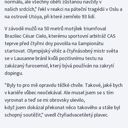
normálu, ale všechny oběti zůstanou navždy v
našich srdcích," řekl v reakci na páteční tragédii v Oslu a
Gymnastika
na ostrově Utöya, při které zemřelo 93 lidí.
Házená
V závodě mužů na 50 metrů motýlek triumfoval
Brazilec César Cielo, kterému sportovní arbitráž CAS
Jezdectví
teprve před čtyřmi dny povolila na šampionátu
startovat. Olympijský vítěz a čtyřnásobný mistr světa
Judo
se v Lausanne bránil kvůli pozitivnímu testu na
zakázaný furosemid, který bývá používán na zakrytí
Krasobruslení
dopingu.
Lezení
"Byly to pro mě opravdu těžké chvíle. Takové, jaké bych
v kariéře vůbec neočekával. Ale musel jsem se s tím
Lyže a snowboard
vyrovnat a teď se mi obrovsky ulevilo,
když jsem dokázal překonat něco takového a stále byl
Moderní pětiboj
schopný soutěžit," uvedl čtyřiadvacetiletý plavec.
Motorsport