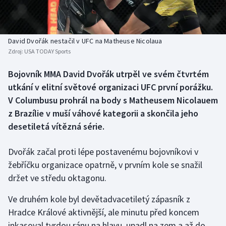
Baseball a softbal
Soutěže
Basketbal
Historické návraty
David Dvořák nestačil v UFC na Matheuse Nicolaua
Zdroj:
USA TODAY Sports
Biatlon
Aplikace ČT sport
Bojovník MMA David Dvořák utrpěl ve svém čtvrtém
Boby a skeleton
AZ kvíz
utkání v elitní světové organizaci UFC první porážku.
V Columbusu prohrál na body s Matheusem Nicolauem
Box
z Brazílie v muší váhové kategorii a skončila jeho
desetiletá vítězná série.
Curling
Dvořák začal proti lépe postavenému bojovníkovi v
Dostihy
žebříčku organizace opatrně, v prvním kole se snažil
Florbal
držet ve středu oktagonu.
Ve druhém kole byl devětadvacetiletý zápasník z
Futsal
Hradce Králové aktivnější, ale minutu před koncem
inkasoval tvrdou ránu na hlavu, upadl na zem a až do
Golf