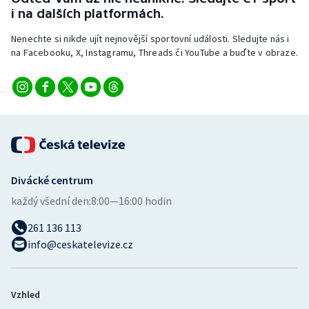
Stolní tenis
i na dalších platformách.
Nenechte si nikde ujít nejnovější sportovní události. Sledujte nás i
Triatlon
na Facebooku, X, Instagramu, Threads či YouTube a buďte v obraze.
Veslování
Vodní slalom
Volejbal
Ostatní
Divácké centrum
každý všední den:
8:00—16:00 hodin
261 136 113
info@ceskatelevize.cz
Vzhled