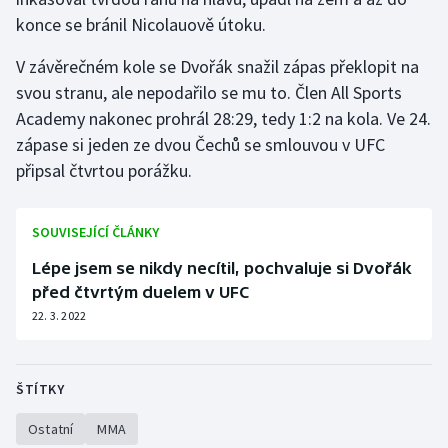
konce se bránil Nicolauově útoku.
Gymnastika
V závěrečném kole se Dvořák snažil zápas překlopit na
svou stranu, ale nepodařilo se mu to. Člen All Sports
Házená
Academy nakonec prohrál 28:29, tedy 1:2 na kola. Ve 24.
Jezdectví
zápase si jeden ze dvou Čechů se smlouvou v UFC
připsal čtvrtou porážku.
Judo
SOUVISEJÍCÍ ČLÁNKY
Krasobruslení
Lépe jsem se nikdy necítil, pochvaluje si Dvořák
Lezení
před čtvrtým duelem v UFC
22. 3. 2022
Lyže a snowboard
Moderní pětiboj
ŠTÍTKY
Motorsport
Ostatní
MMA