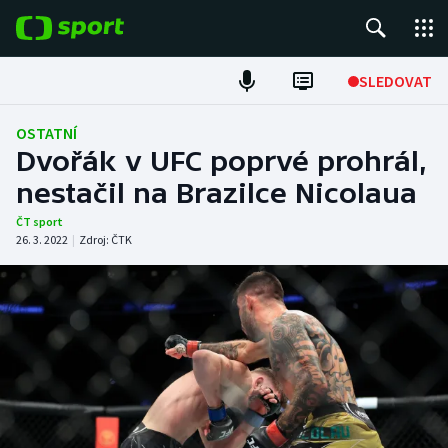
POPULÁRNÍ
SLEDOVAT
Fotbal
OSTATNÍ
Dvořák v UFC poprvé prohrál,
Hokej
nestačil na Brazilce Nicolaua
Tenis
ČT sport
26. 3. 2022
|
Zdroj:
ČTK
Atletika
Cyklistika
DALŠÍ SPORTY
Americký fotbal
NEPŘEHLÉDNĚTE