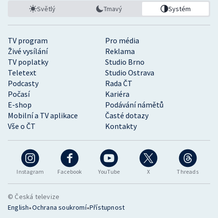
Světlý
Tmavý
Systém
TV program
Pro média
Živé vysílání
Reklama
TV poplatky
Studio Brno
Teletext
Studio Ostrava
Podcasty
Rada ČT
Počasí
Kariéra
E-shop
Podávání námětů
Mobilní a TV aplikace
Časté dotazy
Vše o ČT
Kontakty
Instagram
Facebook
YouTube
X
Threads
© Česká televize
•
•
English
Ochrana soukromí
Přístupnost