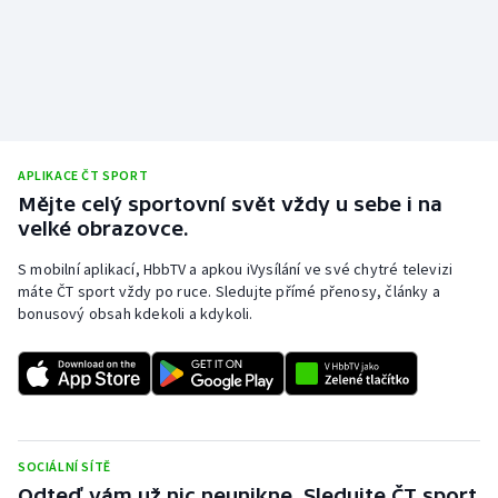
Olympijské hry
Parasport
Plavání
APLIKACE ČT SPORT
Plážový volejbal
Mějte celý sportovní svět vždy u sebe i na
velké obrazovce.
Ragby
S mobilní aplikací, HbbTV a apkou iVysílání ve své chytré televizi
máte ČT sport vždy po ruce. Sledujte přímé přenosy, články a
Rychlobruslení
bonusový obsah kdekoli a kdykoli.
Rychlostní kanoistika
Short track
Sportovní střelba
SOCIÁLNÍ SÍTĚ
Odteď vám už nic neunikne. Sledujte ČT sport