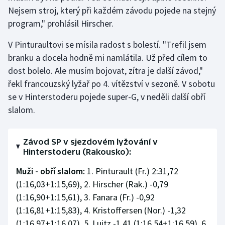
Nejsem stroj, který při každém závodu pojede na stejný
Olympijské hry
program," prohlásil Hirscher.
Parasport
V Pinturaultovi se mísila radost s bolestí. "Trefil jsem
branku a docela hodně mi namlátila. Už před cílem to
Plavání
dost bolelo. Ale musím bojovat, zítra je další závod,"
řekl francouzský lyžař po 4. vítězství v sezoně. V sobotu
Plážový volejbal
se v Hinterstoderu pojede super-G, v neděli další obří
slalom.
Ragby
Rychlobruslení
Závod SP v sjezdovém lyžování v
Hinterstoderu (Rakousko):
Rychlostní kanoistika
Muži - obří slalom:
1. Pinturault (Fr.) 2:31,72
(1:16,03+1:15,69), 2. Hirscher (Rak.) -0,79
Short track
(1:16,90+1:15,61), 3. Fanara (Fr.) -0,92
Sportovní střelba
(1:16,81+1:15,83), 4. Kristoffersen (Nor.) -1,32
(1:16,97+1:16,07), 5. Luitz -1,41 (1:16,54+1:16,59), 6.