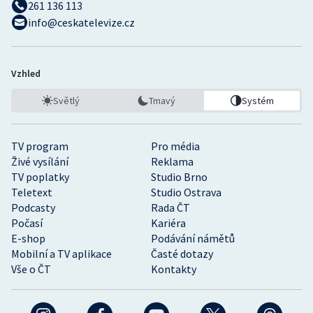
261 136 113
info@ceskatelevize.cz
Vzhled
Světlý
Tmavý
Systém
TV program
Pro média
Živé vysílání
Reklama
TV poplatky
Studio Brno
Teletext
Studio Ostrava
Podcasty
Rada ČT
Počasí
Kariéra
E-shop
Podávání námětů
Mobilní a TV aplikace
Časté dotazy
Vše o ČT
Kontakty