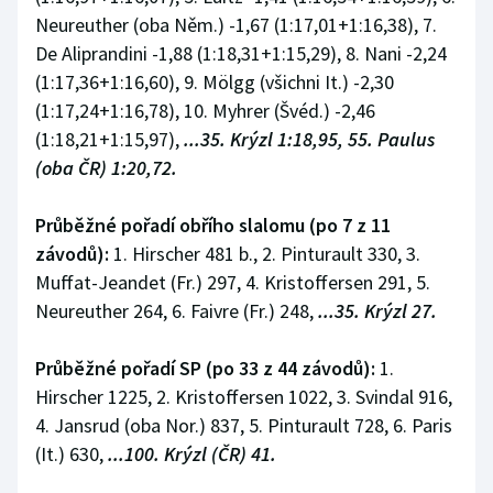
Stolní tenis
Neureuther (oba Něm.) -1,67 (1:17,01+1:16,38), 7.
De Aliprandini -1,88 (1:18,31+1:15,29), 8. Nani -2,24
Triatlon
(1:17,36+1:16,60), 9. Mölgg (všichni It.) -2,30
(1:17,24+1:16,78), 10. Myhrer (Švéd.) -2,46
Veslování
(1:18,21+1:15,97),
...35. Krýzl 1:18,95, 55. Paulus
(oba ČR) 1:20,72.
Vodní slalom
Průběžné pořadí obřího slalomu (po 7 z 11
Volejbal
závodů):
1. Hirscher 481 b., 2. Pinturault 330, 3.
Ostatní
Muffat-Jeandet (Fr.) 297, 4. Kristoffersen 291, 5.
Neureuther 264, 6. Faivre (Fr.) 248,
...35. Krýzl 27.
Průběžné pořadí SP (po 33 z 44 závodů):
1.
Hirscher 1225, 2. Kristoffersen 1022, 3. Svindal 916,
4. Jansrud (oba Nor.) 837, 5. Pinturault 728, 6. Paris
(It.) 630,
...100. Krýzl (ČR) 41.