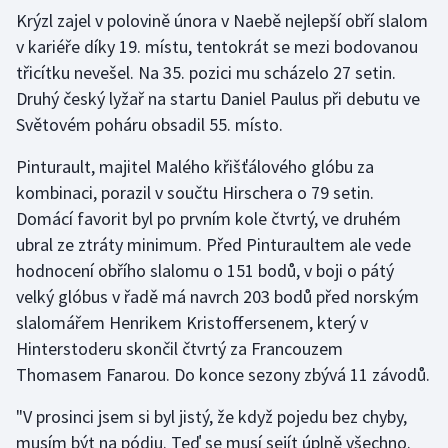
Krýzl zajel v polovině února v Naebě nejlepší obří slalom
v kariéře díky 19. místu, tentokrát se mezi bodovanou
Gymnastika
třicítku nevešel. Na 35. pozici mu scházelo 27 setin.
Házená
Druhý český lyžař na startu Daniel Paulus při debutu ve
Světovém poháru obsadil 55. místo.
Jezdectví
Pinturault, majitel Malého křišťálového glóbu za
Judo
kombinaci, porazil v součtu Hirschera o 79 setin.
Domácí favorit byl po prvním kole čtvrtý, ve druhém
Krasobruslení
ubral ze ztráty minimum. Před Pinturaultem ale vede
hodnocení obřího slalomu o 151 bodů, v boji o pátý
Lezení
velký glóbus v řadě má navrch 203 bodů před norským
slalomářem Henrikem Kristoffersenem, který v
Lyže a snowboard
Hinterstoderu skončil čtvrtý za Francouzem
Thomasem Fanarou. Do konce sezony zbývá 11 závodů.
Moderní pětiboj
"V prosinci jsem si byl jistý, že když pojedu bez chyby,
Motorsport
musím být na pódiu. Teď se musí sejít úplně všechno.