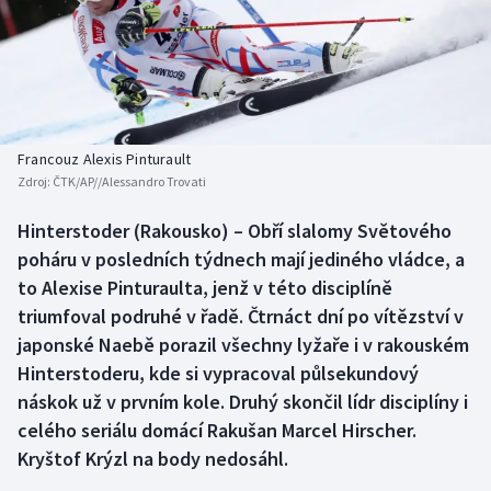
Baseball a softbal
Soutěže
Basketbal
Historické návraty
Biatlon
Aplikace ČT sport
Francouz Alexis Pinturault
Boby a skeleton
AZ kvíz
Zdroj:
ČTK/AP//Alessandro Trovati
Box
Hinterstoder (Rakousko) – Obří slalomy Světového
poháru v posledních týdnech mají jediného vládce, a
Curling
to Alexise Pinturaulta, jenž v této disciplíně
triumfoval podruhé v řadě. Čtrnáct dní po vítězství v
Dostihy
japonské Naebě porazil všechny lyžaře i v rakouském
Hinterstoderu, kde si vypracoval půlsekundový
Florbal
náskok už v prvním kole. Druhý skončil lídr disciplíny i
celého seriálu domácí Rakušan Marcel Hirscher.
Futsal
Kryštof Krýzl na body nedosáhl.
Golf