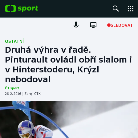
POPULÁRNÍ
SLEDOVAT
Fotbal
OSTATNÍ
Druhá výhra v řadě.
Hokej
Pinturault ovládl obří slalom i
v Hinterstoderu, Krýzl
Tenis
nebodoval
Atletika
ČT sport
26. 2. 2016
|
Zdroj:
ČTK
Cyklistika
DALŠÍ SPORTY
Americký fotbal
NEPŘEHLÉDNĚTE