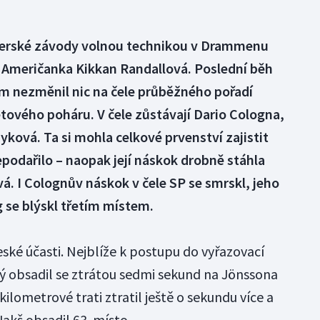
erské závody volnou technikou v Drammenu
a Američanka Kikkan Randallová. Poslední běh
 nezměnil nic na čele průběžného pořadí
ového poháru. V čele zůstávají Dario Cologna,
ková. Ta si mohla celkové prvenství zajistit
nepodařilo – naopak její náskok drobně stáhla
á. I Colognův náskok v čele SP se smrskl, jeho
 se blýskl třetím místem.
eské účasti. Nejblíže k postupu do vyřazovací
rý obsadil se ztrátou sedmi sekund na Jönssona
kilometrové trati ztratil ještě o sekundu více a
 Jakš obsadil 63. místo.