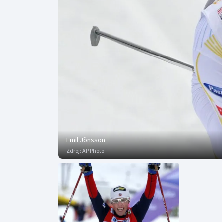
Curling
Dostihy
Florbal
Futsal
Golf
Gymnastika
Emil Jönsson
Zdroj:
AP Photo