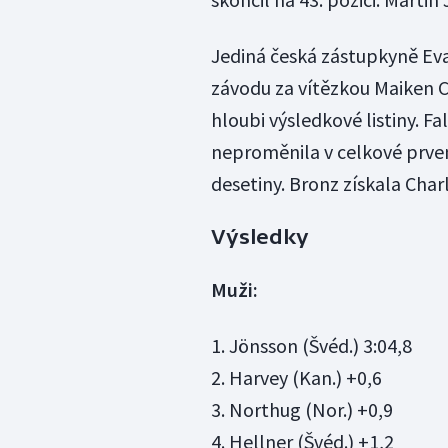
Jediná česká zástupkyně Eva
závodu za vítězkou Maiken C
hloubi výsledkové listiny. Fa
neproměnila v celkové prvens
desetiny. Bronz získala Char
Výsledky
Muži:
1. Jönsson (Švéd.) 3:04,8
2. Harvey (Kan.) +0,6
3. Northug (Nor.) +0,9
4. Hellner (Švéd.) +1,2