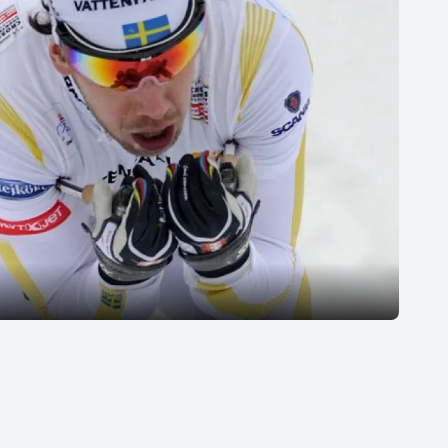
Moderní pětiboj
Triatlon
Motorsport
Veslování
Olympijské hry
Vodní slalom
Parasport
Volejbal
Plavání
Ostatní
Plážový volejbal