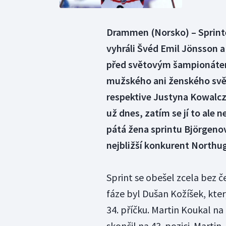
Drammen (Norsko) – Sprint
vyhráli Švéd Emil Jönsson 
před světovým šampionátem
mužského ani ženského svět
respektive Justyna Kowalczy
už dnes, zatím se jí to ale 
pátá žena sprintu Björgenov
nejbližší konkurent Northug
Sprint se obešel zcela bez č
fáze byl Dušan Kožíšek, kte
34. příčku. Martin Koukal na 
skončil na 43. pozici. Martin