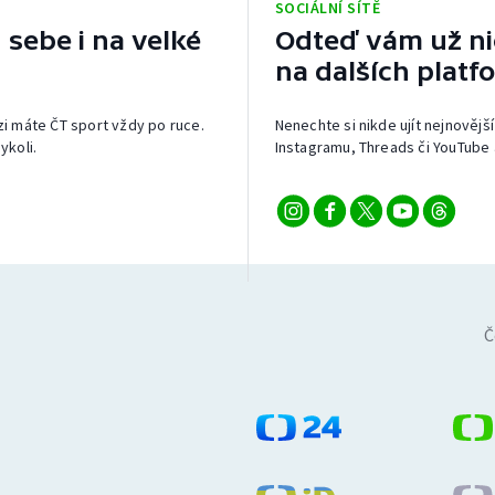
SOCIÁLNÍ SÍTĚ
 sebe i na velké
Odteď vám už nic
na dalších platf
izi máte ČT sport vždy po ruce.
Nenechte si nikde ujít nejnovější
ykoli.
Instagramu, Threads či YouTube 
Č