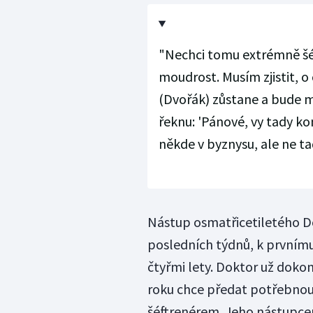
"Nechci tomu extrémně šéf
moudrost. Musím zjistit, o 
(Dvořák) zůstane a bude m
řeknu: 'Pánové, vy tady konč
někde v byznysu, ale ne ta
Nástup osmatřicetiletého D
posledních týdnů, k prvním
čtyřmi lety. Doktor už doko
roku chce předat potřebnou
šéftrenérem. Jeho nástupcem 