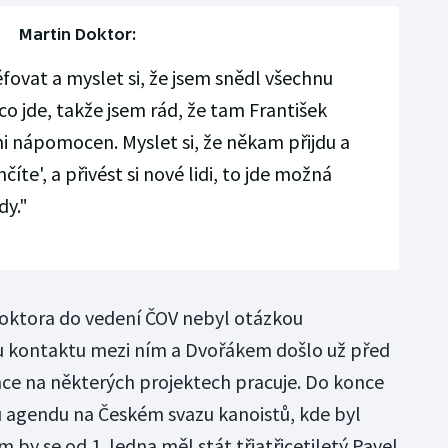
Martin Doktor:
ovat a myslet si, že jsem snědl všechnu
co jde, takže jsem rád, že tam František
i nápomocen. Myslet si, že někam přijdu a
íte', a přivést si nové lidi, to jde možná
dy."
oktora do vedení ČOV nebyl otázkou
u kontaktu mezi ním a Dvořákem došlo už před
nce na některých projektech pracuje. Do konce
 agendu na Českém svazu kanoistů, kde byl
by se od 1. ledna měl stát třiatřicetiletý Pavel