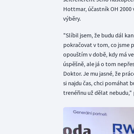
Hottmar, účastník OH 2000 v
výběry.
"Slíbil jsem, že budu dál ka
pokračovat v tom, co jsme př
opouštím v době, kdy má ve
úspěšně, ale já o tom nepře
Doktor. Je mu jasné, že prá
si najdu čas, chci pomáhat b
trenéřinu už dělat nebudu," 