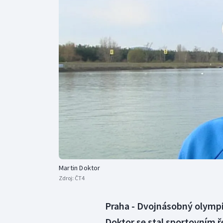
Curling
Dostihy
Florbal
Futsal
Golf
Gymnastika
Martin Doktor
Zdroj:
ČT4
Praha - Dvojnásobný olympij
Doktor se stal sportovním 