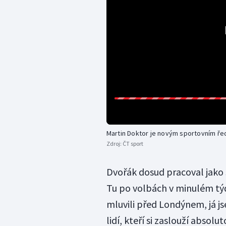
Martin Doktor je novým sportovním ře
Zdroj:
ČT sport
Dvořák dosud pracoval jako 
Tu po volbách v minulém týd
mluvili před Londýnem, já js
lidí, kteří si zaslouží absol