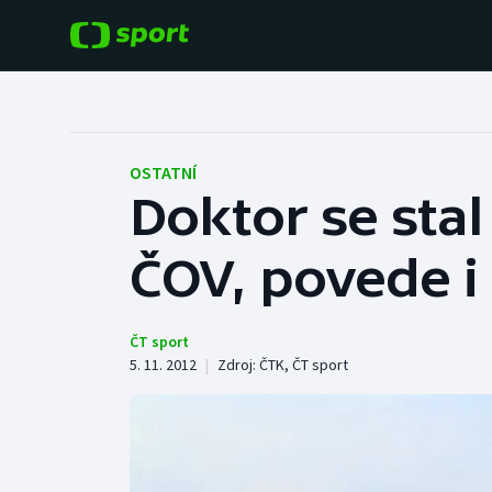
POPULÁRNÍ
DALŠÍ SPORTY
Fotbal
Americký fotbal
OSTATNÍ
Doktor se sta
Hokej
Baseball a softbal
ČOV, povede i
Tenis
Basketbal
Atletika
Biatlon
ČT sport
5. 11. 2012
|
Zdroj:
ČTK
,
ČT sport
Cyklistika
Boby a skeleton
Box