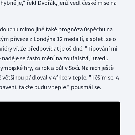
ybně je," řekl Dvořák, jenž vedl české mise na
udoucnu mimo jiné také prognóza úspěchu na
 tým přiveze z Londýna 12 medailí, a spletl se o
ariéry ví, že předpovídat je ošidné. "Tipování mi
é naděje se často mění na zoufalství," uvedl.
ympijské hry, za rok a půl v Soči. Na nich ještě
 většinou pádloval v Africe v teple. "Těším se. A
avení, takže budu v teple," pousmál se.