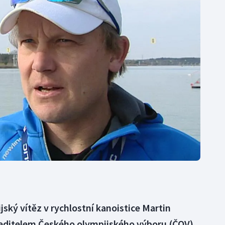
Moderní pětiboj
Triatlon
Motorsport
Veslování
Olympijské hry
Vodní slalom
Parasport
Volejbal
Plavání
Ostatní
Plážový volejbal
ský vítěz v rychlostní kanoistice Martin
ředitelem Českého olympijského výboru (ČOV).