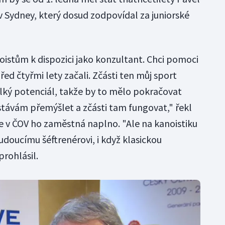
 Sydney, který dosud zodpovídal za juniorské
noistům k dispozici jako konzultant. Chci pomoci
ed čtyřmi lety začali. Zčásti ten můj sport
lký potenciál, takže by to mělo pokračovat
stávám přemýšlet a zčásti tam fungovat," řekl
ce v ČOV ho zaměstná naplno. "Ale na kanoistiku
udoucímu šéftrenérovi, i když klasickou
prohlásil.