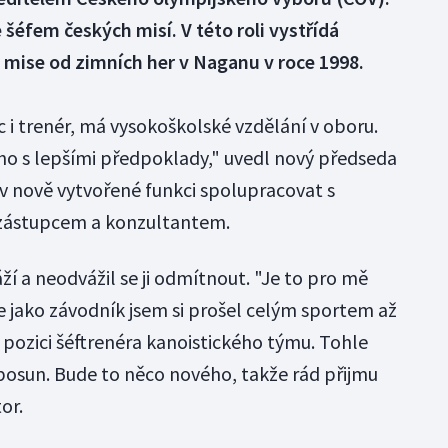
šéfem českých misí. V této roli vystřídá
l mise od zimních her v Naganu v roce 1998.
 i trenér, má vysokoškolské vzdělání v oboru.
ho s lepšími předpoklady," uvedl nový předseda
 v nově vytvořené funkci spolupracovat s
 zástupcem a konzultantem.
áží a neodvážil se ji odmítnout. "Je to pro mě
e jako závodník jsem si prošel celým sportem až
i pozici šéftrenéra kanoistického týmu. Tohle
posun. Bude to něco nového, takže rád přijmu
or.