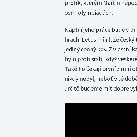
profík, kterým Martin nepoch
osmi olympiádách.
Náplní jeho práce bude v b
hrách. Letos mínil, že český
jediný cenný kov. Z vlastní k
bylo proti srsti, když vešker
Také ho čekají první zimní ol
nikdy nebyl, neboť v té době
určitě budeme mít dobré vyb