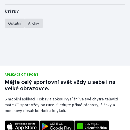
Stolní tenis
ŠTÍTKY
Triatlon
Ostatní
Archiv
Veslování
Vodní slalom
Volejbal
Ostatní
APLIKACE ČT SPORT
Mějte celý sportovní svět vždy u sebe i na
velké obrazovce.
S mobilní aplikací, HbbTV a apkou iVysílání ve své chytré televizi
máte ČT sport vždy po ruce. Sledujte přímé přenosy, články a
bonusový obsah kdekoli a kdykoli.