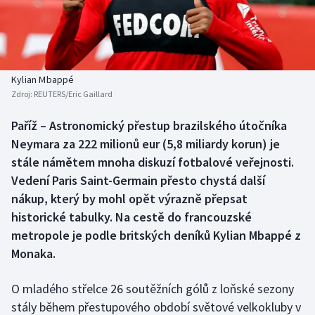
Baseball a softbal
Soutěže
Basketbal
Historické návraty
Biatlon
Aplikace ČT sport
Kylian Mbappé
Zdroj:
REUTERS/Eric Gaillard
Boby a skeleton
AZ kvíz
Paříž – Astronomický přestup brazilského útočníka
Neymara za 222 milionů eur (5,8 miliardy korun) je
Box
stále námětem mnoha diskuzí fotbalové veřejnosti.
Curling
Vedení Paris Saint-Germain přesto chystá další
nákup, který by mohl opět výrazně přepsat
Dostihy
historické tabulky. Na cestě do francouzské
metropole je podle britských deníků Kylian Mbappé z
Florbal
Monaka.
Futsal
O mladého střelce 26 soutěžních gólů z loňské sezony
stály během přestupového období světové velkokluby v
Golf