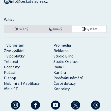
info@ceskatelevize.cz
Vzhled
Světlý
Tmavý
Systém
TV program
Pro média
Živé vysílání
Reklama
TV poplatky
Studio Brno
Teletext
Studio Ostrava
Podcasty
Rada ČT
Počasí
Kariéra
E-shop
Podávání námětů
Mobilní a TV aplikace
Časté dotazy
Vše o ČT
Kontakty