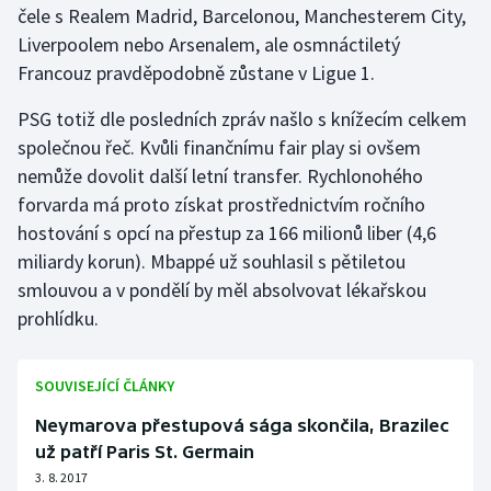
čele s Realem Madrid, Barcelonou, Manchesterem City,
Liverpoolem nebo Arsenalem, ale osmnáctiletý
Gymnastika
Francouz pravděpodobně zůstane v Ligue 1.
Házená
PSG totiž dle posledních zpráv našlo s knížecím celkem
společnou řeč. Kvůli finančnímu fair play si ovšem
Jezdectví
nemůže dovolit další letní transfer. Rychlonohého
forvarda má proto získat prostřednictvím ročního
Judo
hostování s opcí na přestup za 166 milionů liber (4,6
miliardy korun). Mbappé už souhlasil s pětiletou
Krasobruslení
smlouvou a v pondělí by měl absolvovat lékařskou
Lezení
prohlídku.
Lyže a snowboard
SOUVISEJÍCÍ ČLÁNKY
Moderní pětiboj
Neymarova přestupová sága skončila, Brazilec
už patří Paris St. Germain
Motorsport
3. 8. 2017