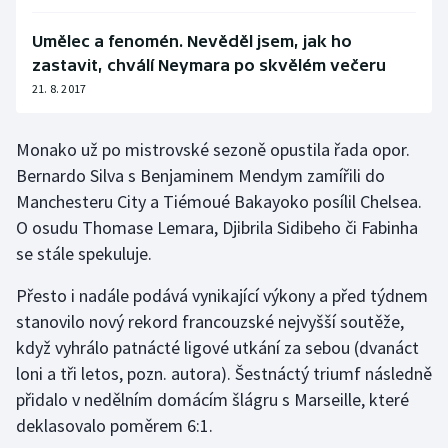
Olympijské hry
Umělec a fenomén. Nevěděl jsem, jak ho
zastavit, chválí Neymara po skvělém večeru
Parasport
21. 8. 2017
Plavání
Monako už po mistrovské sezoně opustila řada opor.
Plážový volejbal
Bernardo Silva s Benjaminem Mendym zamířili do
Manchesteru City a Tiémoué Bakayoko posílil Chelsea.
Ragby
O osudu Thomase Lemara, Djibrila Sidibeho či Fabinha
se stále spekuluje.
Rychlobruslení
Přesto i nadále podává vynikající výkony a před týdnem
Rychlostní kanoistika
stanovilo nový rekord francouzské nejvyšší soutěže,
když vyhrálo patnácté ligové utkání za sebou (dvanáct
Short track
loni a tři letos, pozn. autora). Šestnáctý triumf následně
přidalo v nedělním domácím šlágru s Marseille, které
Sportovní střelba
deklasovalo poměrem 6:1.