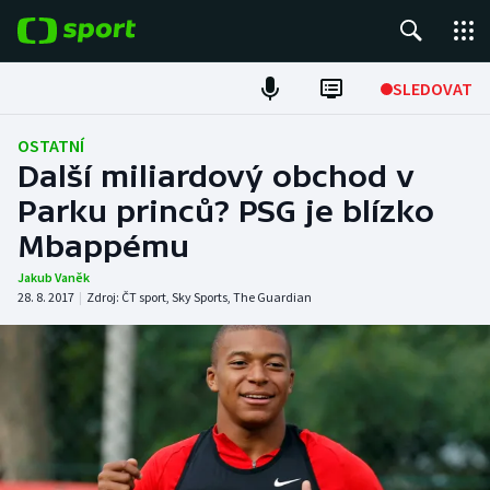
POPULÁRNÍ
SLEDOVAT
Fotbal
OSTATNÍ
Další miliardový obchod v
Hokej
Parku princů? PSG je blízko
Mbappému
Tenis
Jakub Vaněk
Atletika
28. 8. 2017
|
Zdroj:
ČT sport
,
Sky Sports
,
The Guardian
Cyklistika
DALŠÍ SPORTY
Americký fotbal
NEPŘEHLÉDNĚTE