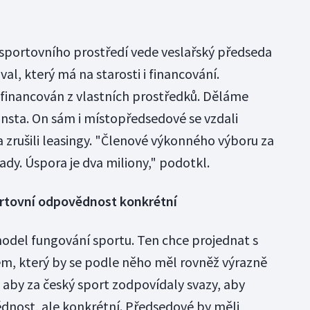
i sportovního prostředí vede veslařský předseda
al, který má na starosti i financování.
financován z vlastních prostředků. Děláme
ansta. On sám i místopředsedové se vzdali
a zrušili leasingy. "Členové výkonného výboru za
dy. Úspora je dva miliony," podotkl.
rtovní odpovědnost konkrétní
odel fungování sportu. Ten chce projednat s
, který by se podle něho měl rovněž výrazně
 aby za český sport zodpovídaly svazy, aby
dnost, ale konkrétní. Předsedové by měli