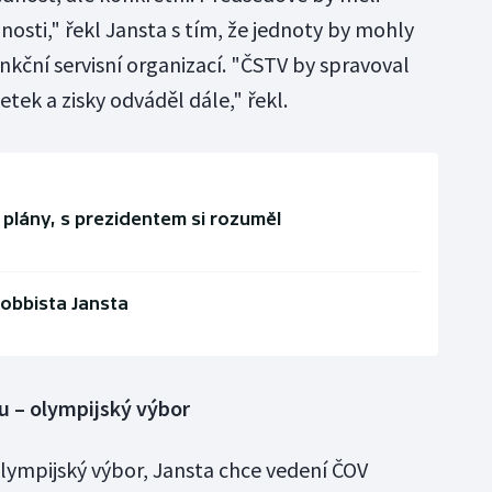
osti," řekl Jansta s tím, že jednoty by mohly
unkční servisní organizací. "ČSTV by spravoval
ek a zisky odváděl dále," řekl.
é plány, s prezidentem si rozuměl
obbista Jansta
u – olympijský výbor
ympijský výbor, Jansta chce vedení ČOV