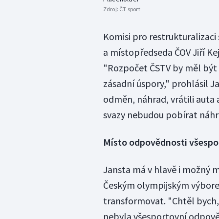
Zdroj:
ČT sport
Komisi pro restrukturalizac
a místopředseda ČOV Jiří Kejv
"Rozpočet ČSTV by měl být 
zásadní úspory," prohlásil J
odměn, náhrad, vrátili auta 
svazy nebudou pobírat náhra
Místo odpovědnosti všespo
Jansta má v hlavě i možný m
Českým olympijským výborem
transformovat. "Chtěl bych,
nebyla všesportovní odpově