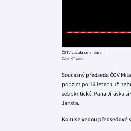
ČSTV začala se změnami
Zdroj:
ČT sport
Současný předseda ČOV Milan 
podzim po 16 letech už nebu
sebekritické. Pana Jiráska 
Jansta.
Komise vedou předsedové 