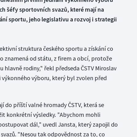
h šéfy sportovních svazů, které mají na
í sportu, jeho legislativu a rozvoj i strategii
ektivní struktura českého sportu a získání co
 to znamená od státu, z firem a obcí, protože
u hlavně rodiny," řekl předseda ČSTV Miroslav
i výkonného výboru, který byl zvolen před
 do příští valné hromady ČSTV, která se
žit konkrétní výsledky. "Abychom mohli
ostupovat dál," uvedl Jansta, který zapojil do
 svazů. "Nesou tak odpovědnost za to, co