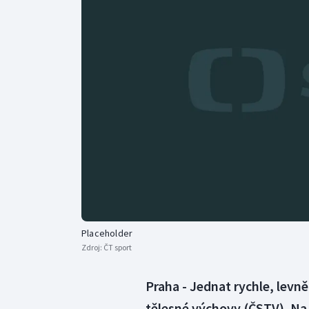
Curling
Dostihy
Florbal
Futsal
Golf
Gymnastika
Placeholder
Zdroj:
ČT sport
Praha - Jednat rychle, levn
tělesné výchovy (ČSTV). N