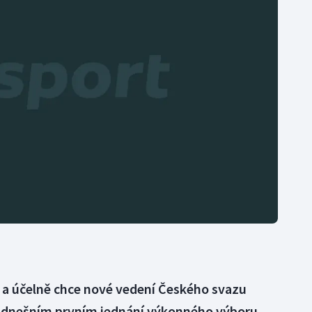
Moderní pětiboj
Triatlon
Motorsport
Veslování
Olympijské hry
Vodní slalom
Parasport
Volejbal
Plavání
Ostatní
Plážový volejbal
ě a účelně chce nové vedení Českého svazu
a dnešním prvním jednání výkonného výboru