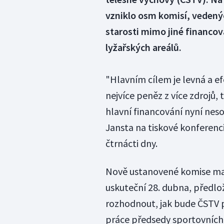
vzniklo osm komisí, vedenýc
starosti mimo jiné financován
lyžařských areálů.
"Hlavním cílem je levná a ef
nejvíce peněz z více zdrojů,
hlavní financování nyní neso
Jansta na tiskové konferenc
čtrnácti dny.
Nově ustanovené komise mají
uskuteční 28. dubna, předlo
rozhodnout, jak bude ČSTV p
práce předsedy sportovních