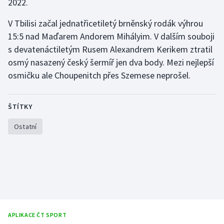
2022.
V Tbilisi začal jednatřicetiletý brněnský rodák výhrou
Gymnastika
15:5 nad Maďarem Andorem Mihályim. V dalším souboji
Házená
s devatenáctiletým Rusem Alexandrem Kerikem ztratil
osmý nasazený český šermíř jen dva body. Mezi nejlepší
Jezdectví
osmičku ale Choupenitch přes Szemese neprošel.
Judo
ŠTÍTKY
Krasobruslení
Ostatní
Lezení
Lyže a snowboard
Moderní pětiboj
Motorsport
APLIKACE ČT SPORT