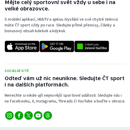
Mějte celý sportovní svět vždy u sebe i na
velké obrazovce.
Olympijské hry
S mobilní aplikací, HbbTV a apkou iVysílání ve své chytré televizi
Parasport
máte ČT sport vždy po ruce. Sledujte přímé přenosy, články a
bonusový obsah kdekoli a kdykoli.
Plavání
Plážový volejbal
Ragby
SOCIÁLNÍ SÍTĚ
Odteď vám už nic neunikne. Sledujte ČT sport
Rychlobruslení
i na dalších platformách.
Rychlostní kanoistika
Nenechte si nikde ujít nejnovější sportovní události. Sledujte nás i
na Facebooku, X, Instagramu, Threads či YouTube a buďte v obraze.
Short track
Sportovní střelba