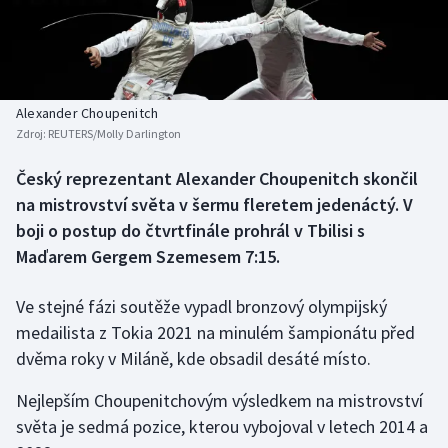
Baseball a softbal
Soutěže
Basketbal
Historické návraty
Biatlon
Aplikace ČT sport
Alexander Choupenitch
Zdroj:
REUTERS/Molly Darlington
Boby a skeleton
AZ kvíz
Český reprezentant Alexander Choupenitch skončil
na mistrovství světa v šermu fleretem jedenáctý. V
Box
boji o postup do čtvrtfinále prohrál v Tbilisi s
Curling
Maďarem Gergem Szemesem 7:15.
Dostihy
Ve stejné fázi soutěže vypadl bronzový olympijský
medailista z Tokia 2021 na minulém šampionátu před
Florbal
dvěma roky v Miláně, kde obsadil desáté místo.
Futsal
Nejlepším Choupenitchovým výsledkem na mistrovství
světa je sedmá pozice, kterou vybojoval v letech 2014 a
Golf