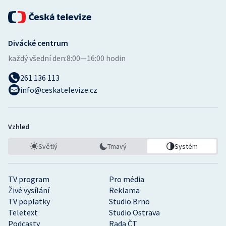
Stolní tenis
Triatlon
Divácké centrum
Veslování
každý všední den:
8:00—16:00 hodin
261 136 113
Vodní slalom
info@ceskatelevize.cz
Volejbal
Vzhled
Ostatní
Světlý
Tmavý
Systém
TV program
Pro média
Živé vysílání
Reklama
TV poplatky
Studio Brno
Teletext
Studio Ostrava
Podcasty
Rada ČT