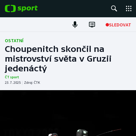
POPULÁRNÍ
SLEDOVAT
Fotbal
OSTATNÍ
Choupenitch skončil na
Hokej
mistrovství světa v Gruzii
jedenáctý
Tenis
ČT sport
Atletika
23. 7. 2025
|
Zdroj:
ČTK
Cyklistika
DALŠÍ SPORTY
Americký fotbal
NEPŘEHLÉDNĚTE