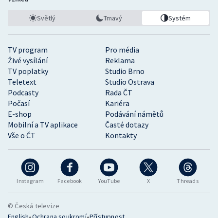
Světlý
Tmavý
Systém
TV program
Pro média
Živé vysílání
Reklama
TV poplatky
Studio Brno
Teletext
Studio Ostrava
Podcasty
Rada ČT
Počasí
Kariéra
E-shop
Podávání námětů
Mobilní a TV aplikace
Časté dotazy
Vše o ČT
Kontakty
Instagram
Facebook
YouTube
X
Threads
© Česká televize
•
•
English
Ochrana soukromí
Přístupnost