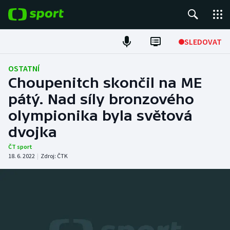
POPULÁRNÍ
SLEDOVAT
Fotbal
OSTATNÍ
Choupenitch skončil na ME
Hokej
pátý. Nad síly bronzového
olympionika byla světová
Tenis
dvojka
Atletika
ČT sport
18. 6. 2022
|
Zdroj:
ČTK
Cyklistika
DALŠÍ SPORTY
Americký fotbal
NEPŘEHLÉDNĚTE