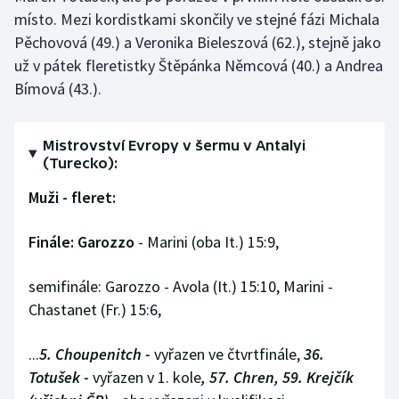
Stolní tenis
místo. Mezi kordistkami skončily ve stejné fázi Michala
Pěchovová (49.) a Veronika Bieleszová (62.), stejně jako
Triatlon
už v pátek fleretistky Štěpánka Němcová (40.) a Andrea
Bímová (43.).
Veslování
Vodní slalom
Mistrovství Evropy v šermu v Antalyi
(Turecko):
Volejbal
Muži - fleret:
Ostatní
Finále: Garozzo
- Marini (oba It.) 15:9,
semifinále: Garozzo - Avola (It.) 15:10, Marini -
Chastanet (Fr.) 15:6,
...
5. Choupenitch -
vyřazen ve čtvrtfinále,
36.
Totušek -
vyřazen v 1. kole
, 57. Chren, 59. Krejčík