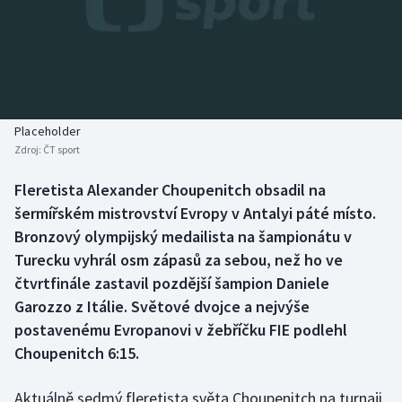
Baseball a softbal
Soutěže
Basketbal
Historické návraty
Biatlon
Aplikace ČT sport
Placeholder
Boby a skeleton
AZ kvíz
Zdroj:
ČT sport
Box
Fleretista Alexander Choupenitch obsadil na
šermířském mistrovství Evropy v Antalyi páté místo.
Curling
Bronzový olympijský medailista na šampionátu v
Turecku vyhrál osm zápasů za sebou, než ho ve
Dostihy
čtvrtfinále zastavil pozdější šampion Daniele
Garozzo z Itálie. Světové dvojce a nejvýše
Florbal
postavenému Evropanovi v žebříčku FIE podlehl
Choupenitch 6:15.
Futsal
Aktuálně sedmý fleretista světa Choupenitch na turnaji
Golf