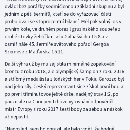
ovládl bez porážky sedmičlennou základní skupinu a byl
jedním z pěti šermířů, kteří se do vyřazovací části
Gymnastika
probojovali se stoprocentní bilancí. Měl pak volný los v
Házená
prvním kole, ve druhém porazil gruzínského soupeře z
druhé stovky žebříčku Lašu Galuašviliho 15:8 a v
Jezdectví
osmifinále 45. šermíře světového pořadí Gergöa
Szemese z Maďarska 15:11.
Judo
Další výhra už by mu zajistila minimálně zopakování
Krasobruslení
bronzu z roku 2018, ale olympijský šampion z roku 2016
a stříbrný medailista z loňských her v Tokiu Garozzo byl
Lezení
nad jeho síly. Český reprezentant sice získal první bod a
po první tříminutovce ještě držel nadějný stav 1:2, po
Lyže a snowboard
pauze ale na Choupenitchovo vyrovnání odpověděl
mistr Evropy z roku 2017 šesti body za sebou a náskok
Moderní pětiboj
už nepustil.
Motorsport
"Naposled jsem ho porazil, ale bylo vidět, že hodně