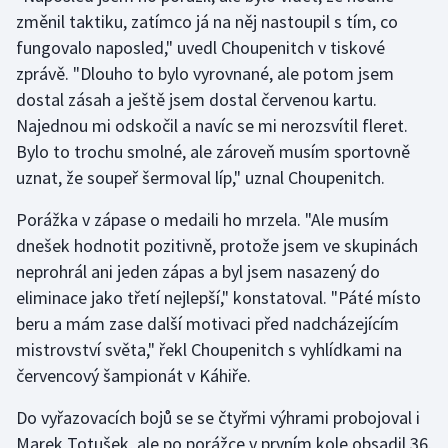
změnil taktiku, zatímco já na něj nastoupil s tím, co
Olympijské hry
fungovalo naposled," uvedl Choupenitch v tiskové
zprávě. "Dlouho to bylo vyrovnané, ale potom jsem
Parasport
dostal zásah a ještě jsem dostal červenou kartu.
Najednou mi odskočil a navíc se mi nerozsvítil fleret.
Plavání
Bylo to trochu smolné, ale zároveň musím sportovně
Plážový volejbal
uznat, že soupeř šermoval líp," uznal Choupenitch.
Porážka v zápase o medaili ho mrzela. "Ale musím
Ragby
dnešek hodnotit pozitivně, protože jsem ve skupinách
neprohrál ani jeden zápas a byl jsem nasazený do
Rychlobruslení
eliminace jako třetí nejlepší," konstatoval. "Páté místo
Rychlostní kanoistika
beru a mám zase další motivaci před nadcházejícím
mistrovství světa," řekl Choupenitch s vyhlídkami na
Short track
červencový šampionát v Káhiře.
Sportovní střelba
Do vyřazovacích bojů se se čtyřmi výhrami probojoval i
Marek Totušek, ale po porážce v prvním kole obsadil 36.