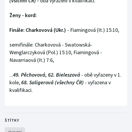
(všichni ČR) -
oba vyřazeni v kvalifikaci.
Ženy - kord:
Finále: Charkovová (Ukr.)
- Fiamingová (It.) 15:10,
semifinále: Charkovová - Swatowská-
Wenglarczyková (Pol.) 15:10, Fiamingová -
Navarriaová (It.) 7:6,
...
49. Pěchovová, 62. Bieleszová
- obě vyřazeny v 1.
kole,
68. Saligerová (všechny ČR)
- vyřazena v
kvalifikaci.
ŠTÍTKY