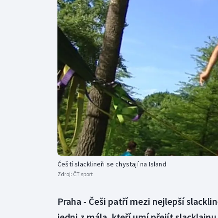
Curling
Dostihy
Florbal
Futsal
Golf
Gymnastika
Čeští slacklineři se chystají na Island
Zdroj:
ČT sport
Praha - Češi patří mezi nejlepší slackli
jedni z mála, kteří umí přejít slacklajn