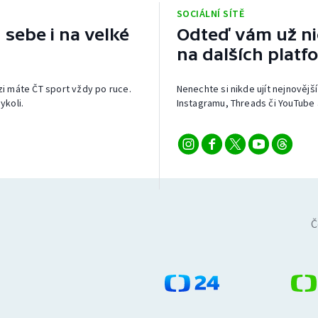
SOCIÁLNÍ SÍTĚ
 sebe i na velké
Odteď vám už nic
na dalších platf
izi máte ČT sport vždy po ruce.
Nenechte si nikde ujít nejnovější
ykoli.
Instagramu, Threads či YouTube 
Č