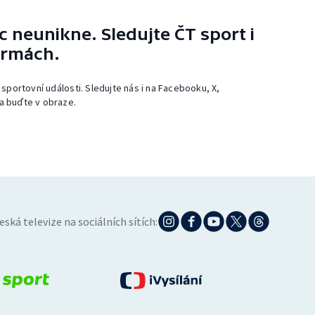
 neunikne. Sledujte ČT sport i
ormách.
 sportovní události. Sledujte nás i na Facebooku, X,
a buďte v obraze.
eská televize na sociálních sítích: