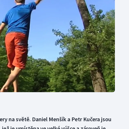
Moderní pětiboj
Triatlon
Motorsport
Veslování
Olympijské hry
Vodní slalom
Parasport
Volejbal
Plavání
Ostatní
Plážový volejbal
nery na světě. Daniel Menšík a Petr Kučera jsou
u, jež je umístěna ve velké výšce a zároveň je