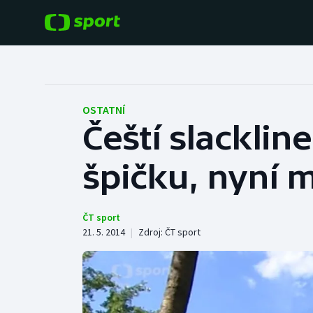
POPULÁRNÍ
DALŠÍ SPORTY
Fotbal
Americký fotbal
OSTATNÍ
Čeští slacklin
Hokej
Baseball a softbal
špičku, nyní m
Tenis
Basketbal
Atletika
Biatlon
ČT sport
21. 5. 2014
|
Zdroj:
ČT sport
Cyklistika
Boby a skeleton
Box