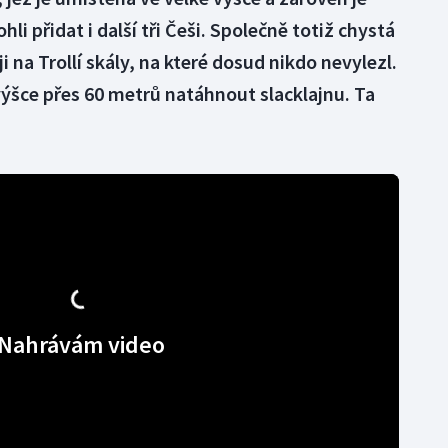
li přidat i další tři Češi. Společně totiž chystá
i na Trollí skály, na které dosud nikdo nevylezl.
 výšce přes 60 metrů natáhnout slacklajnu. Ta
Nahrávám video