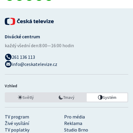
Divácké centrum
každý všední den:
8:00—16:00 hodin
261 136 113
info@ceskatelevize.cz
Vzhled
Světlý
Tmavý
Systém
TV program
Pro média
Živé vysílání
Reklama
TV poplatky
Studio Brno