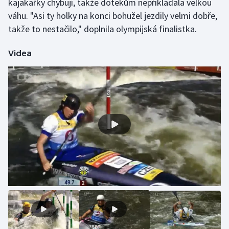
kajakářky chybují, takže dotekům nepřikládala velkou
Stolní tenis
váhu. "Asi ty holky na konci bohužel jezdily velmi dobře,
takže to nestačilo," doplnila olympijská finalistka.
Triatlon
Videa
Veslování
Vodní slalom
Volejbal
Ostatní