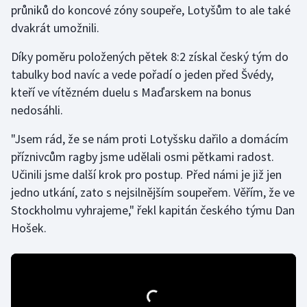
průniků do koncové zóny soupeře, Lotyšům to ale také
dvakrát umožnili.
Gymnastika
Díky poměru položených pětek 8:2 získal český tým do
Házená
tabulky bod navíc a vede pořadí o jeden před Švédy,
kteří ve vítězném duelu s Maďarskem na bonus
Jezdectví
nedosáhli.
Judo
"Jsem rád, že se nám proti Lotyšsku dařilo a domácím
příznivcům ragby jsme udělali osmi pětkami radost.
Krasobruslení
Učinili jsme další krok pro postup. Před námi je již jen
jedno utkání, zato s nejsilnějším soupeřem. Věřím, že ve
Lezení
Stockholmu vyhrajeme," řekl kapitán českého týmu Dan
Hošek.
Lyže a snowboard
Moderní pětiboj
Motorsport