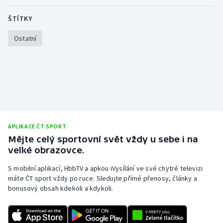
Stolní tenis
ŠTÍTKY
Triatlon
Ostatní
Veslování
Vodní slalom
Volejbal
Ostatní
APLIKACE ČT SPORT
Mějte celý sportovní svět vždy u sebe i na
velké obrazovce.
S mobilní aplikací, HbbTV a apkou iVysílání ve své chytré televizi
máte ČT sport vždy po ruce. Sledujte přímé přenosy, články a
bonusový obsah kdekoli a kdykoli.