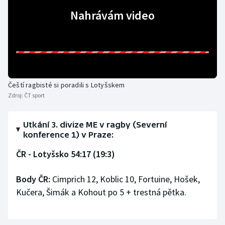
Nahrávám video
Olympijské hry
Parasport
Plavání
Čeští ragbisté si poradili s Lotyšskem
Plážový volejbal
Zdroj:
ČT sport
Ragby
Utkání 3. divize ME v ragby (Severní
konference 1) v Praze:
Rychlobruslení
ČR - Lotyšsko 54:17 (19:3)
Rychlostní kanoistika
Body ČR:
Cimprich 12, Koblic 10, Fortuine, Hošek,
Short track
Kučera, Šimák a Kohout po 5 + trestná pětka.
Sportovní střelba