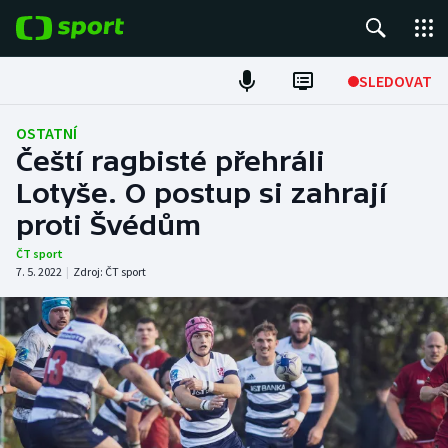
POPULÁRNÍ
SLEDOVAT
Fotbal
OSTATNÍ
Čeští ragbisté přehráli
Hokej
Lotyše. O postup si zahrají
proti Švédům
Tenis
ČT sport
Atletika
7. 5. 2022
|
Zdroj:
ČT sport
Cyklistika
DALŠÍ SPORTY
Americký fotbal
NEPŘEHLÉDNĚTE