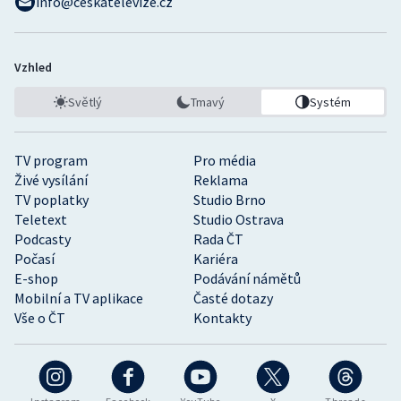
info@ceskatelevize.cz
Vzhled
Světlý
Tmavý
Systém
TV program
Pro média
Živé vysílání
Reklama
TV poplatky
Studio Brno
Teletext
Studio Ostrava
Podcasty
Rada ČT
Počasí
Kariéra
E-shop
Podávání námětů
Mobilní a TV aplikace
Časté dotazy
Vše o ČT
Kontakty