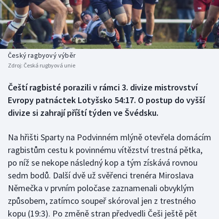
Baseball a softbal
Soutěže
Basketbal
Historické návraty
Biatlon
Aplikace ČT sport
Český ragbyový výběr
Zdroj:
Česká rugbyová unie
Boby a skeleton
AZ kvíz
Čeští ragbisté porazili v rámci 3. divize mistrovství
Evropy patnáctek Lotyšsko 54:17. O postup do vyšší
Box
divize si zahrají příští týden ve Švédsku.
Curling
Na hřišti Sparty na Podvinném mlýně otevřela domácím
Dostihy
ragbistům cestu k povinnému vítězství trestná pětka,
po níž se nekope následný kop a tým získává rovnou
Florbal
sedm bodů. Další dvě už svěřenci trenéra Miroslava
Němečka v prvním poločase zaznamenali obvyklým
Futsal
způsobem, zatímco soupeř skóroval jen z trestného
kopu (19:3). Po změně stran předvedli Češi ještě pět
Golf