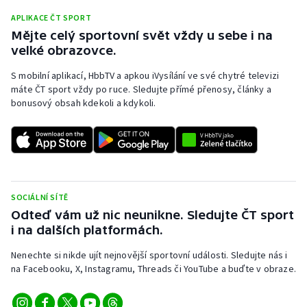
Stolní tenis
APLIKACE ČT SPORT
Mějte celý sportovní svět vždy u sebe i na
Triatlon
velké obrazovce.
Veslování
S mobilní aplikací, HbbTV a apkou iVysílání ve své chytré televizi
máte ČT sport vždy po ruce. Sledujte přímé přenosy, články a
bonusový obsah kdekoli a kdykoli.
Vodní slalom
Volejbal
Ostatní
SOCIÁLNÍ SÍTĚ
Odteď vám už nic neunikne. Sledujte ČT sport
i na dalších platformách.
Nenechte si nikde ujít nejnovější sportovní události. Sledujte nás i
na Facebooku, X, Instagramu, Threads či YouTube a buďte v obraze.