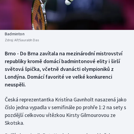
Baseball a softbal
Soutěže
Basketbal
Historické návraty
Biatlon
Aplikace ČT sport
Badminton
Zdroj:
AP/Saurabh Das
Boby a skeleton
AZ kvíz
Brno - Do Brna zavítala na mezinárodní mistrovství
republiky kromě domácí badmintonové elity i širší
Box
světová špička, včetně dvanácti olympioniků z
Curling
Londýna. Domácí favorité ve velké konkurenci
neuspěli.
Dostihy
Česká reprezentantka Kristína Gavnholt nasazená jako
Florbal
číslo jedna vypadla v semifinále po prohře 1:2 na sety s
pozdější celkovou vítězkou Kirsty Gilmourovou ze
Futsal
Skotska.
Golf