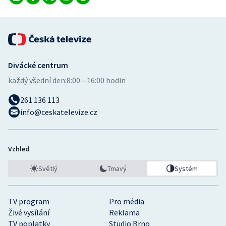
Divácké centrum
každý všední den:
8:00—16:00 hodin
261 136 113
info@ceskatelevize.cz
Vzhled
Světlý
Tmavý
Systém
TV program
Pro média
Živé vysílání
Reklama
TV poplatky
Studio Brno