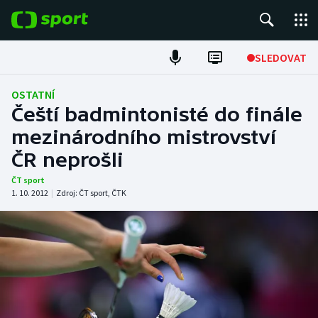
POPULÁRNÍ
SLEDOVAT
Fotbal
OSTATNÍ
Čeští badmintonisté do finále
Hokej
mezinárodního mistrovství
ČR neprošli
Tenis
ČT sport
Atletika
1. 10. 2012
|
Zdroj:
ČT sport
,
ČTK
Cyklistika
DALŠÍ SPORTY
Americký fotbal
NEPŘEHLÉDNĚTE