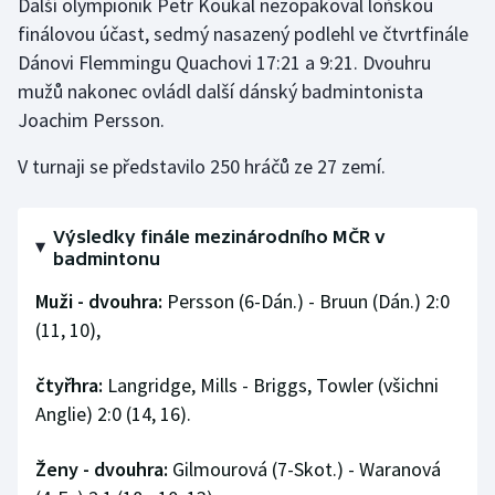
Další olympionik Petr Koukal nezopakoval loňskou
finálovou účast, sedmý nasazený podlehl ve čtvrtfinále
Gymnastika
Dánovi Flemmingu Quachovi 17:21 a 9:21. Dvouhru
mužů nakonec ovládl další dánský badmintonista
Házená
Joachim Persson.
Jezdectví
V turnaji se představilo 250 hráčů ze 27 zemí.
Judo
Výsledky finále mezinárodního MČR v
badmintonu
Krasobruslení
Muži - dvouhra:
Persson (6-Dán.) - Bruun (Dán.) 2:0
Lezení
(11, 10),
Lyže a snowboard
čtyřhra:
Langridge, Mills - Briggs, Towler (všichni
Anglie) 2:0 (14, 16).
Moderní pětiboj
Ženy - dvouhra:
Gilmourová (7-Skot.) - Waranová
Motorsport