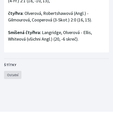
(4-Fr.) 2:1 (18, -10, 13),
Olympijské hry
čtyřhra:
Olverová, Robertshawová (Angl.) -
Gilmourová, Cooperová (3-Skot.) 2:0 (16, 15).
Parasport
Plavání
Smíšená čtyřhra:
Langridge, Olverová - Ellis,
Whiteová (všichni Angl.) (20, -6 skreč).
Plážový volejbal
Ragby
ŠTÍTKY
Rychlobruslení
Ostatní
Rychlostní kanoistika
Short track
Sportovní střelba