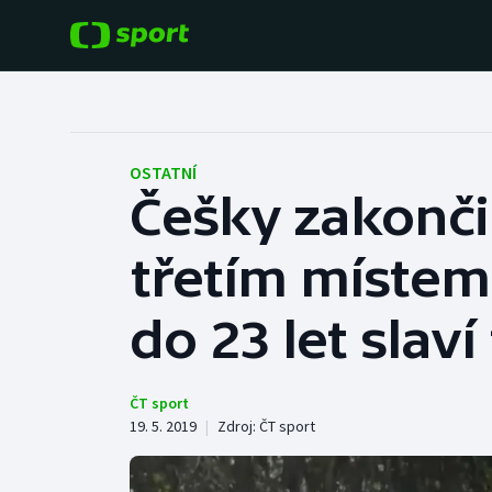
POPULÁRNÍ
DALŠÍ SPORTY
Fotbal
Americký fotbal
OSTATNÍ
Češky zakonči
Hokej
Baseball a softbal
třetím místem, 
Tenis
Basketbal
Atletika
do 23 let slaví 
Biatlon
Cyklistika
Boby a skeleton
ČT sport
19. 5. 2019
|
Zdroj:
ČT sport
Box