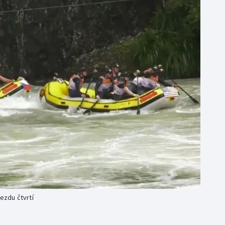
Moderní pětiboj
Triatlon
Motorsport
Veslování
Olympijské hry
Vodní slalom
Parasport
Volejbal
Plavání
Ostatní
Plážový volejbal
ezdu čtvrtí