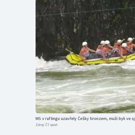
Curling
Dostihy
Florbal
Futsal
Golf
Gymnastika
MS v raftingu uzavřely Češky bronzem, muži byli ve sj
Zdroj:
ČT sport