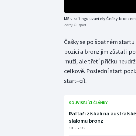
MS v raftingu uzavřely Češky bronzem, 
Zdroj:
ČT sport
Češky se po špatném startu 
pozici a bronz jim zůstal i p
muži, ale třetí příčku neudr
celkově. Poslední start pozla
start–cíl.
SOUVISEJÍCÍ ČLÁNKY
Raftaři získali na australsk
slalomu bronz
18. 5. 2019