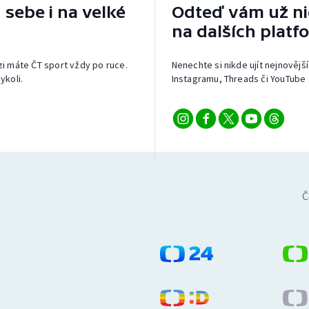
 sebe i na velké
Odteď vám už nic
na dalších platf
izi máte ČT sport vždy po ruce.
Nenechte si nikde ujít nejnovější
ykoli.
Instagramu, Threads či YouTube 
Č