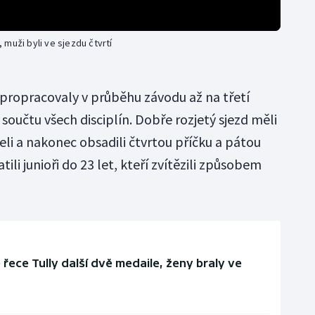
muži byli ve sjezdu čtvrtí
propracovaly v průběhu závodu až na třetí
o součtu všech disciplín. Dobře rozjetý sjezd měli
želi a nakonec obsadili čtvrtou příčku a pátou
tili junioři do 23 let, kteří zvítězili způsobem
é řece Tully další dvě medaile, ženy braly ve