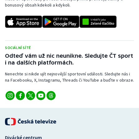
bonusový obsah kdekoli a kdykoli.
Olympijské hry
Parasport
Plavání
SOCIÁLNÍ SÍTĚ
Plážový volejbal
Odteď vám už nic neunikne. Sledujte ČT sport
i na dalších platformách.
Ragby
Nenechte si nikde ujít nejnovější sportovní události. Sledujte nás i
na Facebooku, X, Instagramu, Threads či YouTube a buďte v obraze.
Rychlobruslení
Rychlostní kanoistika
Short track
Sportovní střelba
Divácké centrum