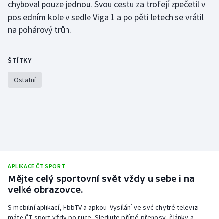
chyboval pouze jednou. Svou cestu za trofejí zpečetil v
posledním kole v sedle Viga 1 a po pěti letech se vrátil
Gymnastika
na pohárový trůn.
Házená
ŠTÍTKY
Jezdectví
Ostatní
Judo
Krasobruslení
Lezení
Lyže a snowboard
APLIKACE ČT SPORT
Mějte celý sportovní svět vždy u sebe i na
Moderní pětiboj
velké obrazovce.
S mobilní aplikací, HbbTV a apkou iVysílání ve své chytré televizi
Motorsport
máte ČT sport vždy po ruce. Sledujte přímé přenosy, články a