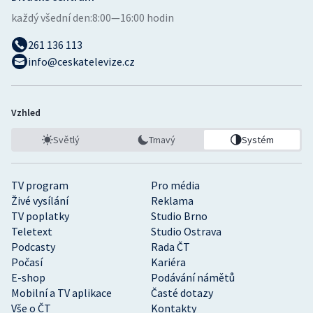
Stolní tenis
každý všední den:
8:00—16:00 hodin
Triatlon
261 136 113
info@ceskatelevize.cz
Veslování
Vodní slalom
Vzhled
Světlý
Tmavý
Systém
Volejbal
Ostatní
TV program
Pro média
Živé vysílání
Reklama
TV poplatky
Studio Brno
Teletext
Studio Ostrava
Podcasty
Rada ČT
Počasí
Kariéra
E-shop
Podávání námětů
Mobilní a TV aplikace
Časté dotazy
Vše o ČT
Kontakty