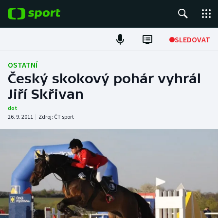
POPULÁRNÍ
SLEDOVAT
Fotbal
OSTATNÍ
Český skokový pohár vyhrál
Hokej
Jiří Skřivan
Tenis
dot
26. 9. 2011
|
Zdroj:
ČT sport
Atletika
Cyklistika
DALŠÍ SPORTY
Americký fotbal
NEPŘEHLÉDNĚTE