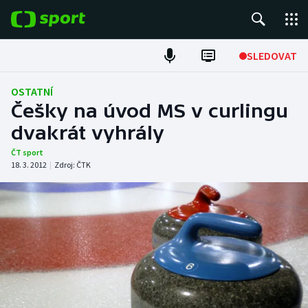
POPULÁRNÍ
SLEDOVAT
Fotbal
OSTATNÍ
Češky na úvod MS v curlingu
Hokej
dvakrát vyhrály
Tenis
ČT sport
18. 3. 2012
|
Zdroj:
ČTK
Atletika
Cyklistika
DALŠÍ SPORTY
Americký fotbal
NEPŘEHLÉDNĚTE