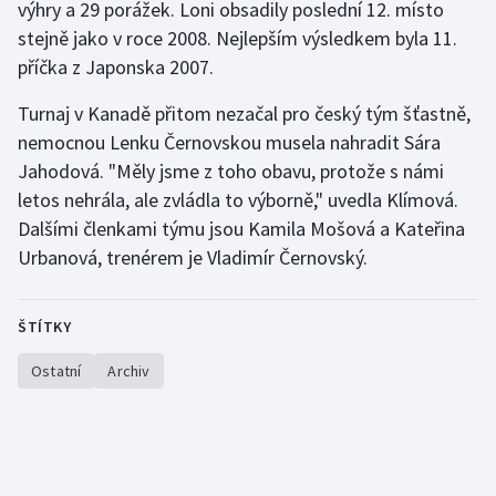
výhry a 29 porážek. Loni obsadily poslední 12. místo
stejně jako v roce 2008. Nejlepším výsledkem byla 11.
Gymnastika
příčka z Japonska 2007.
Házená
Turnaj v Kanadě přitom nezačal pro český tým šťastně,
nemocnou Lenku Černovskou musela nahradit Sára
Jezdectví
Jahodová. "Měly jsme z toho obavu, protože s námi
letos nehrála, ale zvládla to výborně," uvedla Klímová.
Judo
Dalšími členkami týmu jsou Kamila Mošová a Kateřina
Urbanová, trenérem je Vladimír Černovský.
Krasobruslení
Lezení
ŠTÍTKY
Lyže a snowboard
Ostatní
Archiv
Moderní pětiboj
Motorsport