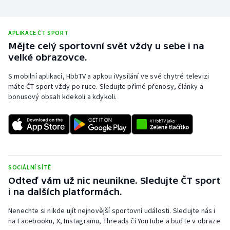
Olympijské hry
APLIKACE ČT SPORT
Parasport
Mějte celý sportovní svět vždy u sebe i na
velké obrazovce.
Plavání
S mobilní aplikací, HbbTV a apkou iVysílání ve své chytré televizi
máte ČT sport vždy po ruce. Sledujte přímé přenosy, články a
Plážový volejbal
bonusový obsah kdekoli a kdykoli.
Ragby
Rychlobruslení
Rychlostní kanoistika
SOCIÁLNÍ SÍTĚ
Odteď vám už nic neunikne. Sledujte ČT sport
Short track
i na dalších platformách.
Nenechte si nikde ujít nejnovější sportovní události. Sledujte nás i
Sportovní střelba
na Facebooku, X, Instagramu, Threads či YouTube a buďte v obraze.