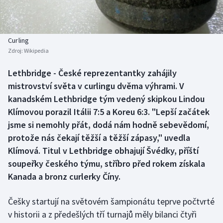
Baseball a softbal
Soutěže
Basketbal
Historické návraty
Curling
Zdroj:
Wikipedia
Biatlon
Aplikace ČT sport
Lethbridge - České reprezentantky zahájily
Boby a skeleton
AZ kvíz
mistrovství světa v curlingu dvěma výhrami. V
kanadském Lethbridge tým vedený skipkou Lindou
Box
Klímovou porazil Itálii 7:5 a Koreu 6:3. "Lepší začátek
jsme si nemohly přát, dodá nám hodně sebevědomí,
Curling
protože nás čekají těžší a těžší zápasy," uvedla
Klímová. Titul v Lethbridge obhajují Švédky, příští
Dostihy
soupeřky českého týmu, stříbro před rokem získala
Florbal
Kanada a bronz curlerky Číny.
Futsal
Češky startují na světovém šampionátu teprve počtvrté
v historii a z předešlých tří turnajů měly bilanci čtyři
Golf