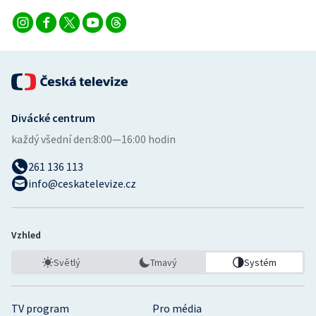
Stolní tenis
Triatlon
Veslování
Vodní slalom
Divácké centrum
každý všední den:
8:00—16:00 hodin
Volejbal
261 136 113
Ostatní
info@ceskatelevize.cz
Vzhled
Světlý
Tmavý
Systém
TV program
Pro média