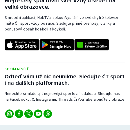
Mějte celý sportovní svět vždy u sebe i na
Stolní tenis
velké obrazovce.
S mobilní aplikací, HbbTV a apkou iVysílání ve své chytré televizi
Triatlon
máte ČT sport vždy po ruce. Sledujte přímé přenosy, články a
bonusový obsah kdekoli a kdykoli.
Veslování
Vodní slalom
Volejbal
SOCIÁLNÍ SÍTĚ
Ostatní
Odteď vám už nic neunikne. Sledujte ČT sport
i na dalších platformách.
Nenechte si nikde ujít nejnovější sportovní události. Sledujte nás i
na Facebooku, X, Instagramu, Threads či YouTube a buďte v obraze.