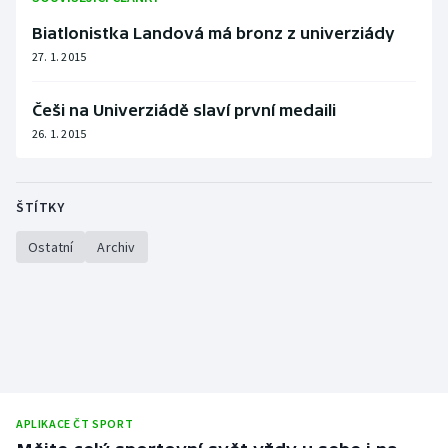
Olympijské hry
Biatlonistka Landová má bronz z univerziády
27. 1. 2015
Parasport
Češi na Univerziádě slaví první medaili
Plavání
26. 1. 2015
Plážový volejbal
ŠTÍTKY
Ragby
Ostatní
Archiv
Rychlobruslení
Rychlostní kanoistika
Short track
Sportovní střelba
APLIKACE ČT SPORT