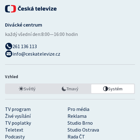
Divácké centrum
každý všední den:
8:00—16:00 hodin
261 136 113
info@ceskatelevize.cz
Vzhled
Světlý
Tmavý
Systém
TV program
Pro média
Živé vysílání
Reklama
TV poplatky
Studio Brno
Teletext
Studio Ostrava
Podcasty
Rada ČT