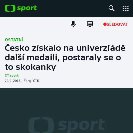
POPULÁRNÍ
SLEDOVAT
Fotbal
OSTATNÍ
Česko získalo na univerziádě
Hokej
další medaili, postaraly se o
to skokanky
Tenis
ČT sport
Atletika
29. 1. 2015
|
Zdroj:
ČTK
Cyklistika
DALŠÍ SPORTY
Americký fotbal
NEPŘEHLÉDNĚTE