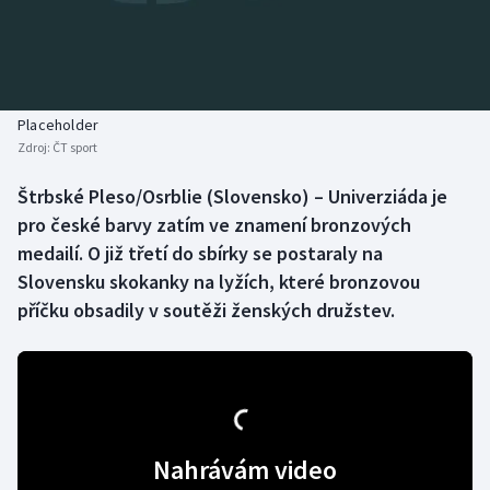
Baseball a softbal
Soutěže
Basketbal
Historické návraty
Biatlon
Aplikace ČT sport
Placeholder
Zdroj:
ČT sport
Boby a skeleton
AZ kvíz
Štrbské Pleso/Osrblie (Slovensko) – Univerziáda je
pro české barvy zatím ve znamení bronzových
Box
medailí. O již třetí do sbírky se postaraly na
Curling
Slovensku skokanky na lyžích, které bronzovou
příčku obsadily v soutěži ženských družstev.
Dostihy
Florbal
Futsal
Nahrávám video
Golf