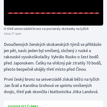
Gymnastika
Házená
O třetí univerziádní bronz se postaraly skokanky na lyžích
Jezdectví
Zdroj:
ČT sport
Dvoučlenných ženských skokanských týmů se přihlásilo
Judo
jen pět, navíc jeden byl smíšený, složený z ruské a
rakouské vysokoškolačky. Vyhrálo Rusko o šest bodů
Krasobruslení
před Japonskem. Češky na vítězný pár ztratily 70 bodů,
Lezení
přesto bezpečně uhájily třetí místo před Čínou.
První český bronz na univerziádě získali běžci na lyžích
Lyže a snowboard
Jan Šrail a Karolína Grohová ve sprintu smíšených
dvojic, třetí pak skončila i biatlonistka Jitka Landová.
Moderní pětiboj
Motorsport
SOUVISEJÍCÍ ČLÁNKY