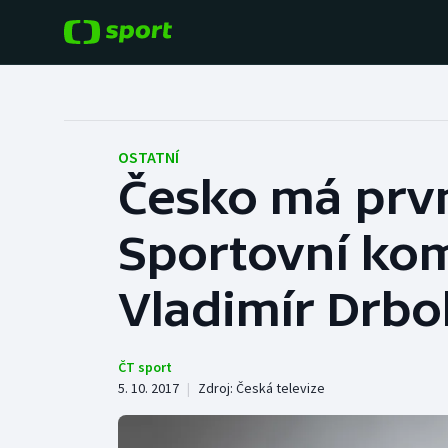
POPULÁRNÍ
DALŠÍ SPORTY
Fotbal
Americký fotbal
OSTATNÍ
Česko má prvn
Hokej
Baseball a softbal
Sportovní kom
Tenis
Basketbal
Atletika
Vladimír Drbo
Biatlon
Cyklistika
Boby a skeleton
ČT sport
5. 10. 2017
|
Zdroj:
Česká televize
Box