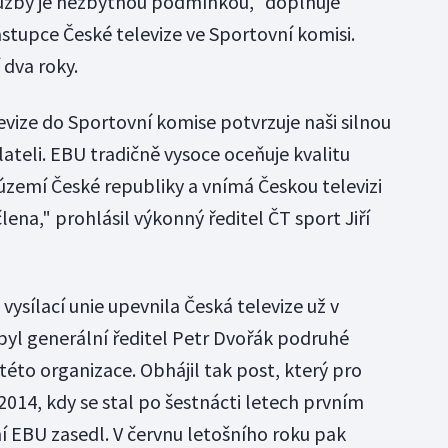
lužby je nezbytnou podmínkou," doplňuje
ástupce České televize ve Sportovní komisi.
 dva roky.
evize do Sportovní komise potvrzuje naši silnou
lateli. EBU tradičně vysoce oceňuje kvalitu
 území České republiky a vnímá Českou televizi
lena," prohlásil výkonný ředitel ČT sport Jiří
 vysílací unie upevnila Česká televize už v
 byl generální ředitel Petr Dvořák podruhé
této organizace. Obhájil tak post, který pro
 2014, kdy se stal po šestnácti letech prvním
í EBU zasedl. V červnu letošního roku pak