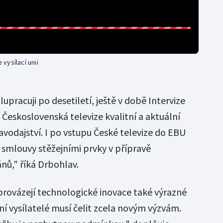
vysílací unii
upracuji po desetiletí, ještě v době Intervize
 Československá televize kvalitní a aktuální
vodajství. I po vstupu České televize do EBU
smlouvy stěžejními prvky v přípravě
nů," říká Drbohlav.
oprovázejí technologické inovace také výrazné
í vysílatelé musí čelit zcela novým výzvám.