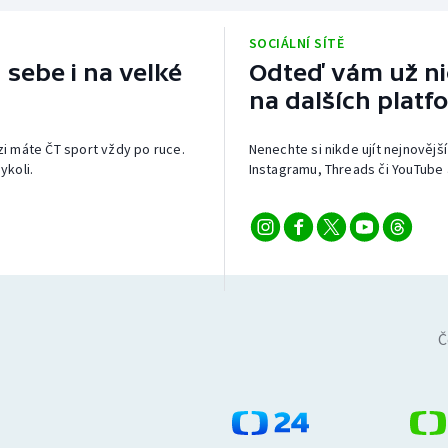
SOCIÁLNÍ SÍTĚ
 sebe i na velké
Odteď vám už nic
na dalších platf
izi máte ČT sport vždy po ruce.
Nenechte si nikde ujít nejnovější
ykoli.
Instagramu, Threads či YouTube 
Č