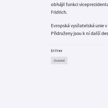
obhájil funkci vicepreziden
Fridrich.
Evropská vysílatelská unie v 
Přidruženy jsou k ní další de
ŠTÍTKY
Ostatní