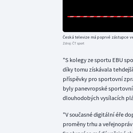
Česká televize má poprvé zástupce ve 
Zdroj:
ČT sport
"S kolegy ze sportu EBU spol
díky tomu získávala tehdejší
příspěvky pro sportovní zpra
byly panevropské sportovní 
dlouhodobých vysílacích plá
"V současné digitální éře d
proměny trhu a veřejnoprávn