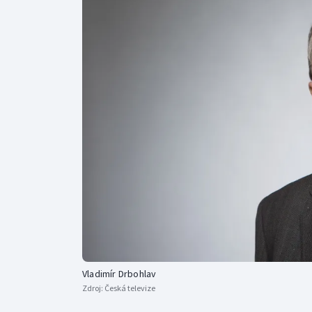
Curling
Dostihy
Florbal
Futsal
Golf
Gymnastika
Vladimír Drbohlav
Zdroj:
Česká televize