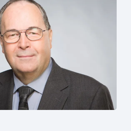
Moderní pětiboj
Triatlon
Motorsport
Veslování
Olympijské hry
Vodní slalom
Parasport
Volejbal
Plavání
Ostatní
Plážový volejbal