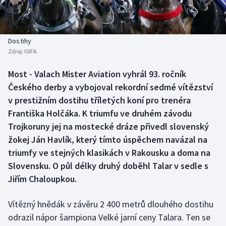
Baseball a softbal
Soutěže
Basketbal
Historické návraty
Dostihy
Zdroj:
ISIFA
Biatlon
Aplikace ČT sport
Most - Valach Mister Aviation vyhrál 93. ročník
Boby a skeleton
AZ kvíz
Českého derby a vybojoval rekordní sedmé vítězství
v prestižním dostihu tříletých koní pro trenéra
Box
Františka Holčáka. K triumfu ve druhém závodu
Trojkoruny jej na mostecké dráze přivedl slovenský
Curling
žokej Ján Havlík, který tímto úspěchem navázal na
triumfy ve stejných klasikách v Rakousku a doma na
Dostihy
Slovensku. O půl délky druhý doběhl Talar v sedle s
Florbal
Jiřím Chaloupkou.
Futsal
Vítězný hnědák v závěru 2 400 metrů dlouhého dostihu
odrazil nápor šampiona Velké jarní ceny Talara. Ten se
Golf