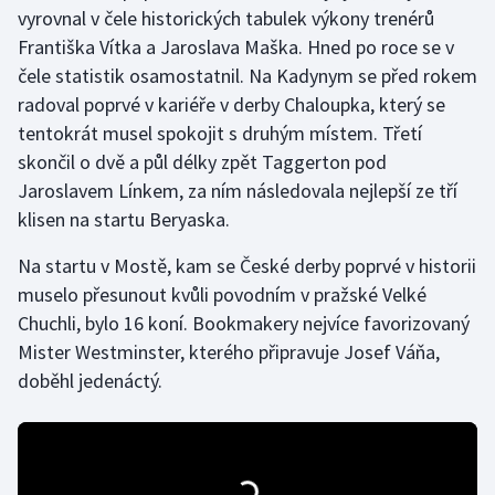
vyrovnal v čele historických tabulek výkony trenérů
Olympijské hry
Františka Vítka a Jaroslava Maška. Hned po roce se v
čele statistik osamostatnil. Na Kadynym se před rokem
Parasport
radoval poprvé v kariéře v derby Chaloupka, který se
tentokrát musel spokojit s druhým místem. Třetí
Plavání
skončil o dvě a půl délky zpět Taggerton pod
Jaroslavem Línkem, za ním následovala nejlepší ze tří
Plážový volejbal
klisen na startu Beryaska.
Ragby
Na startu v Mostě, kam se České derby poprvé v historii
muselo přesunout kvůli povodním v pražské Velké
Rychlobruslení
Chuchli, bylo 16 koní. Bookmakery nejvíce favorizovaný
Mister Westminster, kterého připravuje Josef Váňa,
Rychlostní kanoistika
doběhl jedenáctý.
Short track
Sportovní střelba