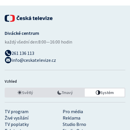
Divácké centrum
každý všední den:
8:00—16:00 hodin
261 136 113
info@ceskatelevize.cz
Vzhled
Světlý
Tmavý
Systém
TV program
Pro média
Živé vysílání
Reklama
TV poplatky
Studio Brno