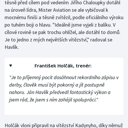
těsně před cílem pod vedením Jiřího Chaloupky dotáhl
na úroveň lídra, Mister Aviation se ale vybičoval k
Gymnastika
mocnému finiši a těsně zvítězil, podle oficiálního výroku
po tuhém boji o hlavu. "Ideálně jsme vyjeli z balíku. V
Házená
cílové rovině se pak trochu ohlížel, ale dotáhl to domů.
Je to jedno z mých největších vítězství," radoval se
Jezdectví
Havlík.
Judo
František Holčák, trenér:
Krasobruslení
"Je to příjemný pocit dosáhnout rekordního zápisu v
Lezení
derby, člověk musí být pokorný a jít postupně
nahoru. Ján Havlík předvedl fantastický výkon a
Lyže a snowboard
jsem rád, že jsem s ním zahájil spolupráci."
Moderní pětiboj
Motorsport
Holčák vloni připravil na vítězství Kadynyho, díky němuž