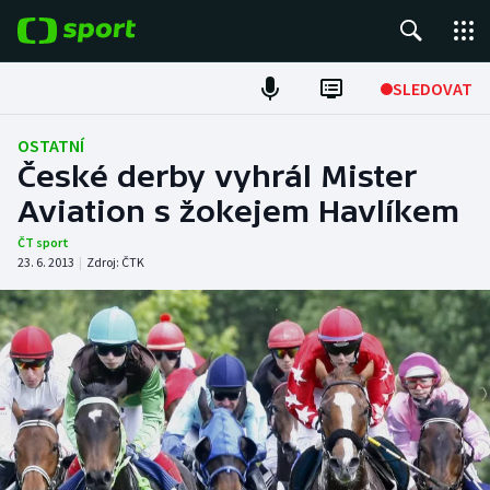
POPULÁRNÍ
SLEDOVAT
Fotbal
OSTATNÍ
České derby vyhrál Mister
Hokej
Aviation s žokejem Havlíkem
Tenis
ČT sport
23. 6. 2013
|
Zdroj:
ČTK
Atletika
Cyklistika
DALŠÍ SPORTY
Americký fotbal
NEPŘEHLÉDNĚTE