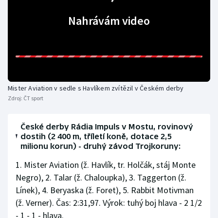
Stolní tenis
Nahrávám video
Triatlon
Veslování
Vodní slalom
Mister Aviation v sedle s Havlíkem zvítězil v Českém derby
Zdroj:
ČT sport
Volejbal
Ostatní
České derby Rádia Impuls v Mostu, rovinový
dostih (2 400 m, tříletí koně, dotace 2,5
milionu korun) - druhý závod Trojkoruny:
1. Mister Aviation (ž. Havlík, tr. Holčák, stáj Monte
Negro), 2. Talar (ž. Chaloupka), 3. Taggerton (ž.
Línek), 4. Beryaska (ž. Foret), 5. Rabbit Motivman
(ž. Verner). Čas: 2:31,97. Výrok: tuhý boj hlava - 2 1/2
- 1 - 1 - hlava.