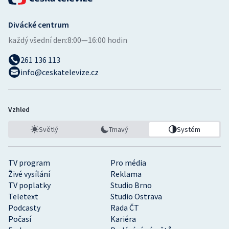
Divácké centrum
každý všední den:
8:00—16:00 hodin
261 136 113
info@ceskatelevize.cz
Vzhled
Světlý
Tmavý
Systém
TV program
Pro média
Živé vysílání
Reklama
TV poplatky
Studio Brno
Teletext
Studio Ostrava
Podcasty
Rada ČT
Počasí
Kariéra