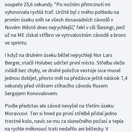
soupeře 25,6 sekundy. "Po nočním přimrznutí mi
vyhovovala rychlá trať. Určitě byl z mého pohledu na
Gymnastika
prvním úseku sníh se všech dosavadních závodů v
Novém Městě dnes nejrychlejší," řekl v cíli Šlesingr, jenž
Házená
už na ME získal stříbro ve vytrvalostním závodě a bronz
Jezdectví
ve sprintu.
I když na druhém úseku běžel nejrychleji Nor Lars
Judo
Berger, stačil Holubec udržet první místo. Střelbu vleže
zvládl bez chyby, ve druhé položce vestoje sice musel
Krasobruslení
jednou dobíjet, přesto měl na předávce ještě náskok 7,4
Lezení
sekundy před vítězem stíhacího závodu Rusem
Sergejem Konovalovem.
Lyže a snowboard
Podle představ ale závod nevyšel na třetím úseku
Moderní pětiboj
Moravcovi. Ten si hned po první střelbě přidal jedno
trestné kolo, navíc se mu za slunečného počasí a tepla
Motorsport
na rychle měknoucí trati nedařilo ani běžecky. V