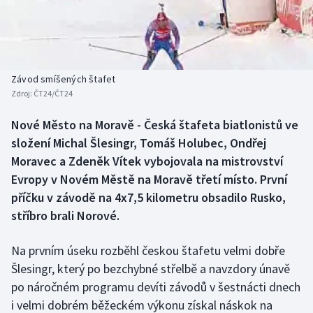
Baseball a softbal
Soutěže
Basketbal
Historické návraty
Biatlon
Aplikace ČT sport
Závod smíšených štafet
Zdroj:
ČT24/ČT24
Boby a skeleton
AZ kvíz
Nové Město na Moravě - Česká štafeta biatlonistů ve
složení Michal Šlesingr, Tomáš Holubec, Ondřej
Box
Moravec a Zdeněk Vítek vybojovala na mistrovství
Curling
Evropy v Novém Městě na Moravě třetí místo. První
příčku v závodě na 4x7,5 kilometru obsadilo Rusko,
Dostihy
stříbro brali Norové.
Florbal
Na prvním úseku rozběhl českou štafetu velmi dobře
Šlesingr, který po bezchybné střelbě a navzdory únavě
Futsal
po náročném programu devíti závodů v šestnácti dnech
i velmi dobrém běžeckém výkonu získal náskok na
Golf