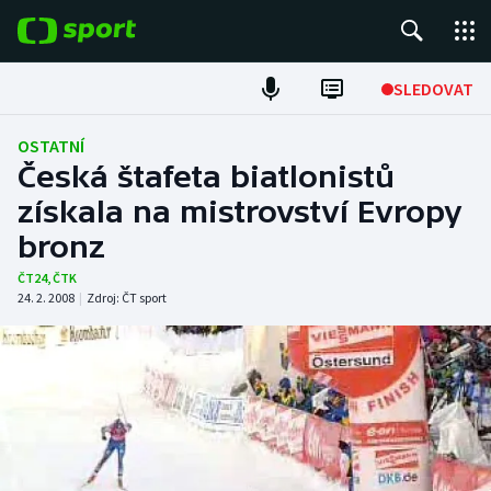
POPULÁRNÍ
SLEDOVAT
Fotbal
OSTATNÍ
Česká štafeta biatlonistů
Hokej
získala na mistrovství Evropy
bronz
Tenis
ČT24
,
ČTK
Atletika
24. 2. 2008
|
Zdroj:
ČT sport
Cyklistika
DALŠÍ SPORTY
Americký fotbal
NEPŘEHLÉDNĚTE