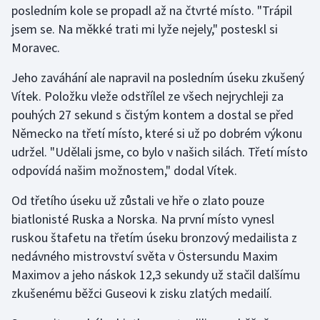
posledním kole se propadl až na čtvrté místo. "Trápil
Olympijské hry
jsem se. Na měkké trati mi lyže nejely," posteskl si
Moravec.
Parasport
Jeho zaváhání ale napravil na posledním úseku zkušený
Plavání
Vítek. Položku vleže odstřílel ze všech nejrychleji za
pouhých 27 sekund s čistým kontem a dostal se před
Plážový volejbal
Německo na třetí místo, které si už po dobrém výkonu
udržel. "Udělali jsme, co bylo v našich silách. Třetí místo
Ragby
odpovídá našim možnostem," dodal Vítek.
Rychlobruslení
Od třetího úseku už zůstali ve hře o zlato pouze
biatlonisté Ruska a Norska. Na první místo vynesl
Rychlostní kanoistika
ruskou štafetu na třetím úseku bronzový medailista z
nedávného mistrovství světa v Östersundu Maxim
Short track
Maximov a jeho náskok 12,3 sekundy už stačil dalšímu
zkušenému běžci Guseovi k zisku zlatých medailí.
Sportovní střelba