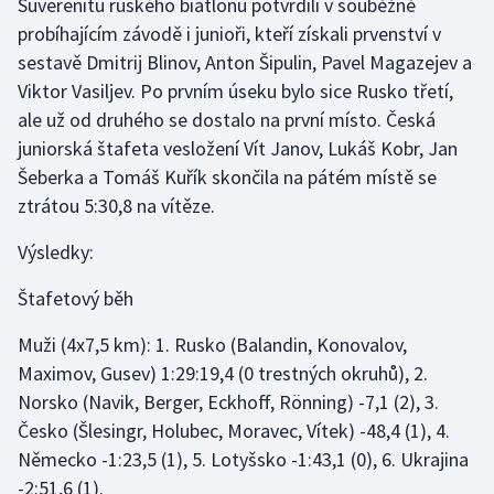
Suverenitu ruského biatlonu potvrdili v souběžně
Stolní tenis
probíhajícím závodě i junioři, kteří získali prvenství v
sestavě Dmitrij Blinov, Anton Šipulin, Pavel Magazejev a
Triatlon
Viktor Vasiljev. Po prvním úseku bylo sice Rusko třetí,
ale už od druhého se dostalo na první místo. Česká
Veslování
juniorská štafeta vesložení Vít Janov, Lukáš Kobr, Jan
Vodní slalom
Šeberka a Tomáš Kuřík skončila na pátém místě se
ztrátou 5:30,8 na vítěze.
Volejbal
Výsledky:
Ostatní
Štafetový běh
Muži (4x7,5 km): 1. Rusko (Balandin, Konovalov,
Maximov, Gusev) 1:29:19,4 (0 trestných okruhů), 2.
Norsko (Navik, Berger, Eckhoff, Rönning) -7,1 (2), 3.
Česko (Šlesingr, Holubec, Moravec, Vítek) -48,4 (1), 4.
Německo -1:23,5 (1), 5. Lotyšsko -1:43,1 (0), 6. Ukrajina
-2:51,6 (1).