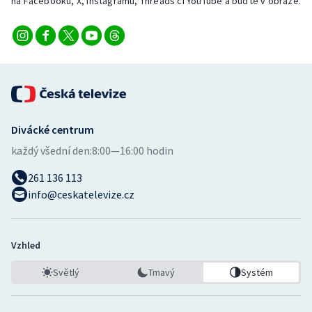
na Facebooku, X, Instagramu, Threads či YouTube a buďte v obraze.
Divácké centrum
každý všední den:
8:00—16:00 hodin
261 136 113
info@ceskatelevize.cz
Vzhled
Světlý
Tmavý
Systém