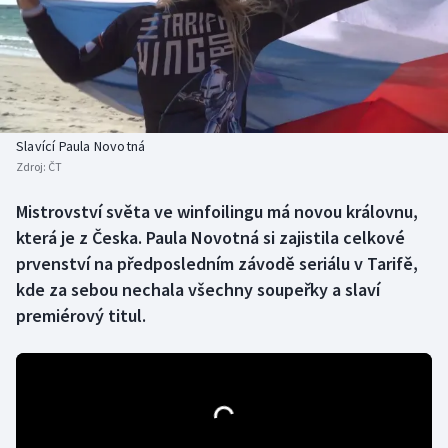
Baseball a softbal
Soutěže
Basketbal
Historické návraty
Biatlon
Aplikace ČT sport
Slavící Paula Novotná
Boby a skeleton
AZ kvíz
Zdroj:
ČT
Box
Mistrovství světa ve winfoilingu má novou královnu,
která je z Česka. Paula Novotná si zajistila celkové
Curling
prvenství na předposledním závodě seriálu v Tarifě,
kde za sebou nechala všechny soupeřky a slaví
Dostihy
premiérový titul.
Florbal
Futsal
Golf