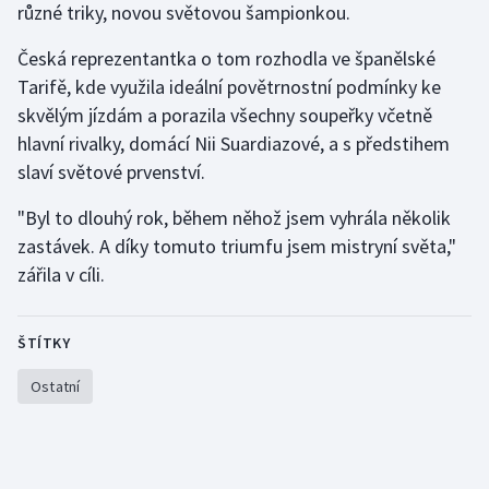
různé triky, novou světovou šampionkou.
Olympijské hry
Česká reprezentantka o tom rozhodla ve španělské
Tarifě, kde využila ideální povětrnostní podmínky ke
Parasport
skvělým jízdám a porazila všechny soupeřky včetně
Plavání
hlavní rivalky, domácí Nii Suardiazové, a s předstihem
slaví světové prvenství.
Plážový volejbal
"Byl to dlouhý rok, během něhož jsem vyhrála několik
Ragby
zastávek. A díky tomuto triumfu jsem mistryní světa,"
zářila v cíli.
Rychlobruslení
ŠTÍTKY
Rychlostní kanoistika
Ostatní
Short track
Sportovní střelba