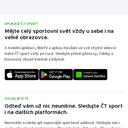
Stolní tenis
Triatlon
APLIKACE ČT SPORT
Mějte celý sportovní svět vždy u sebe i na
Veslování
velké obrazovce.
Vodní slalom
S mobilní aplikací, HbbTV a apkou iVysílání ve své chytré televizi
máte ČT sport vždy po ruce. Sledujte přímé přenosy, články a
Volejbal
bonusový obsah kdekoli a kdykoli.
Ostatní
SOCIÁLNÍ SÍTĚ
Odteď vám už nic neunikne. Sledujte ČT sport
i na dalších platformách.
Nenechte si nikde ujít nejnovější sportovní události. Sledujte nás i