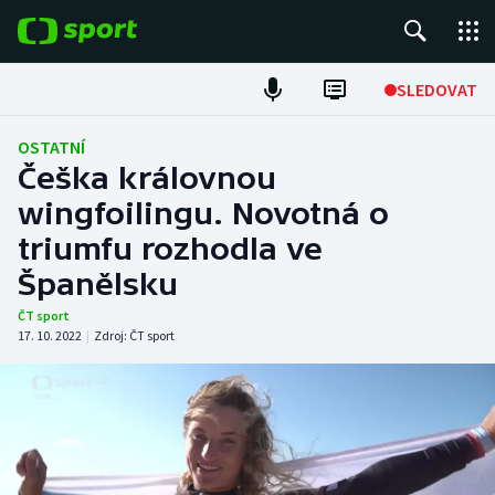
POPULÁRNÍ
SLEDOVAT
Fotbal
OSTATNÍ
Češka královnou
Hokej
wingfoilingu. Novotná o
triumfu rozhodla ve
Tenis
Španělsku
Atletika
ČT sport
17. 10. 2022
|
Zdroj:
ČT sport
Cyklistika
DALŠÍ SPORTY
Americký fotbal
NEPŘEHLÉDNĚTE