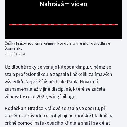
Nahrávám video
Gymnastika
Házená
Jezdectví
Češka královnou wingfoilingu. Novotná o triumfu rozhodla ve
Španělsku
Judo
Zdroj:
ČT sport
Už dlouhé roky se věnuje kiteboardingu, v němž se
Krasobruslení
stala profesionálkou a zapsala i několik zajímavých
výsledků. Největší úspěch ale Paula Novotná
Lezení
zaznamenala až v jiné disciplíně, které se začala
Lyže a snowboard
věnovat v roce 2020, wingfoilingu.
Rodačka z Hradce Králové se stala ve sportu, při
Moderní pětiboj
kterém se závodnice pohybují po mořské hladině na
Motorsport
prkně pomocí nafukovacího křídla a snaží se dělat