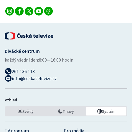
Divácké centrum
každý všední den:
8:00—16:00 hodin
261 136 113
info@ceskatelevize.cz
Vzhled
Světlý
Tmavý
Systém
TV program
Pro média