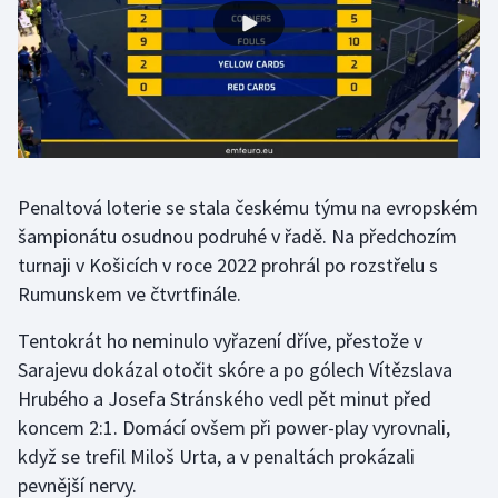
Gymnastika
Házená
Jezdectví
Penaltová loterie se stala českému týmu na evropském
Judo
šampionátu osudnou podruhé v řadě. Na předchozím
turnaji v Košicích v roce 2022 prohrál po rozstřelu s
Krasobruslení
Rumunskem ve čtvrtfinále.
Lezení
Tentokrát ho neminulo vyřazení dříve, přestože v
Sarajevu dokázal otočit skóre a po gólech Vítězslava
Lyže a snowboard
Hrubého a Josefa Stránského vedl pět minut před
Moderní pětiboj
koncem 2:1. Domácí ovšem při power-play vyrovnali,
když se trefil Miloš Urta, a v penaltách prokázali
Motorsport
pevnější nervy.