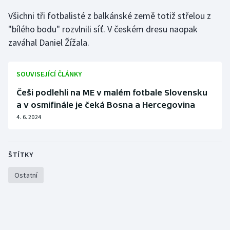
Všichni tři fotbalisté z balkánské země totiž střelou z
Olympijské hry
"bílého bodu" rozvlnili síť. V českém dresu naopak
Parasport
zaváhal Daniel Žížala.
Plavání
SOUVISEJÍCÍ ČLÁNKY
Plážový volejbal
Češi podlehli na ME v malém fotbale Slovensku
a v osmifinále je čeká Bosna a Hercegovina
Ragby
4. 6. 2024
Rychlobruslení
ŠTÍTKY
Rychlostní kanoistika
Ostatní
Short track
Sportovní střelba