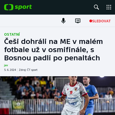
POPULÁRNÍ
SLEDOVAT
Fotbal
OSTATNÍ
Češi dohráli na ME v malém
Hokej
fotbale už v osmifinále, s
Bosnou padli po penaltách
Tenis
jav
Atletika
5. 6. 2024
|
Zdroj:
ČT sport
Cyklistika
DALŠÍ SPORTY
Americký fotbal
NEPŘEHLÉDNĚTE