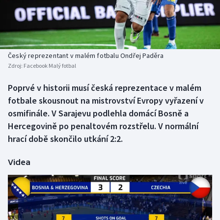
Baseball a softbal
Soutěže
Basketbal
Historické návraty
Biatlon
Aplikace ČT sport
Český reprezentant v malém fotbalu Ondřej Paděra
Zdroj:
Facebook Malý fotbal
Boby a skeleton
AZ kvíz
Poprvé v historii musí česká reprezentace v malém
fotbale skousnout na mistrovství Evropy vyřazení v
Box
osmifinále. V Sarajevu podlehla domácí Bosně a
Curling
Hercegovině po penaltovém rozstřelu. V normální
hrací době skončilo utkání 2:2.
Dostihy
Videa
Florbal
Futsal
Golf