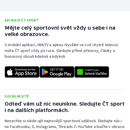
Stolní tenis
Triatlon
APLIKACE ČT SPORT
Mějte celý sportovní svět vždy u sebe i na
Veslování
velké obrazovce.
S mobilní aplikací, HbbTV a apkou iVysílání ve své chytré televizi
Vodní slalom
máte ČT sport vždy po ruce. Sledujte přímé přenosy, články a
bonusový obsah kdekoli a kdykoli.
Volejbal
Ostatní
SOCIÁLNÍ SÍTĚ
Odteď vám už nic neunikne. Sledujte ČT sport
i na dalších platformách.
Nenechte si nikde ujít nejnovější sportovní události. Sledujte nás i
na Facebooku, X, Instagramu, Threads či YouTube a buďte v obraze.