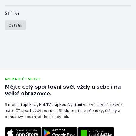
Stolní tenis
ŠTÍTKY
Triatlon
Ostatní
Veslování
Vodní slalom
Volejbal
Ostatní
APLIKACE ČT SPORT
Mějte celý sportovní svět vždy u sebe i na
velké obrazovce.
S mobilní aplikací, HbbTV a apkou iVysílání ve své chytré televizi
máte ČT sport vždy po ruce. Sledujte přímé přenosy, články a
bonusový obsah kdekoli a kdykoli.