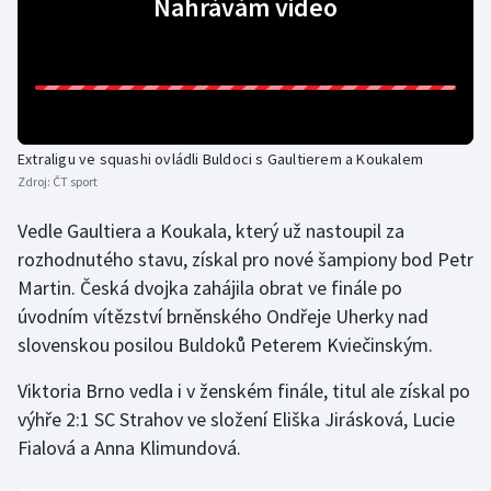
Nahrávám video
Gymnastika
Házená
Jezdectví
Extraligu ve squashi ovládli Buldoci s Gaultierem a Koukalem
Zdroj:
ČT sport
Judo
Vedle Gaultiera a Koukala, který už nastoupil za
rozhodnutého stavu, získal pro nové šampiony bod Petr
Krasobruslení
Martin. Česká dvojka zahájila obrat ve finále po
Lezení
úvodním vítězství brněnského Ondřeje Uherky nad
slovenskou posilou Buldoků Peterem Kviečinským.
Lyže a snowboard
Viktoria Brno vedla i v ženském finále, titul ale získal po
výhře 2:1 SC Strahov ve složení Eliška Jirásková, Lucie
Moderní pětiboj
Fialová a Anna Klimundová.
Motorsport