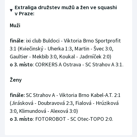
Extraliga družstev mužů a žen ve squashi
Olympijské hry
v Praze:
Parasport
Muži
Plavání
finále
: ixi club Buldoci - Viktoria Brno Sportprofit
3:1 (Kviečinský - Uherka 1:3, Martin - Švec 3:0,
Plážový volejbal
Gaultier - Mekbib 3:0, Koukal - Jadrníček 2:0)
o 3. místo
: CORKERS A Ostrava - SC Strahov A 3:1.
Ragby
Ženy
Rychlobruslení
finále:
SC Strahov A - Viktoria Brno Kabel-A.T. 2:1
Rychlostní kanoistika
(Jirásková - Doubravová 2:3, Fialová - Hrúziková
3:0, Klimundová - Alexová 3:0)
Short track
o 3. místo
: FOTOROBOT - SC Otec-TOPO 2:0.
Sportovní střelba