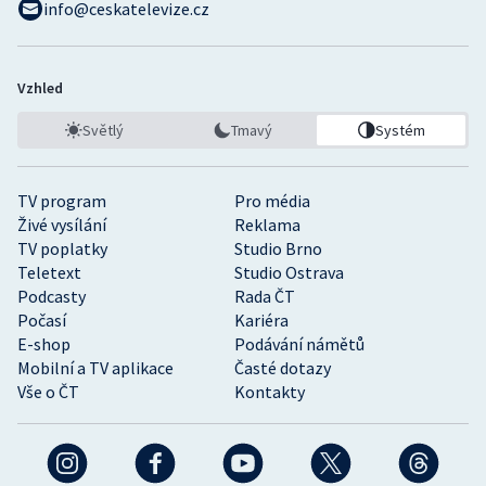
info@ceskatelevize.cz
Vzhled
Světlý
Tmavý
Systém
TV program
Pro média
Živé vysílání
Reklama
TV poplatky
Studio Brno
Teletext
Studio Ostrava
Podcasty
Rada ČT
Počasí
Kariéra
E-shop
Podávání námětů
Mobilní a TV aplikace
Časté dotazy
Vše o ČT
Kontakty