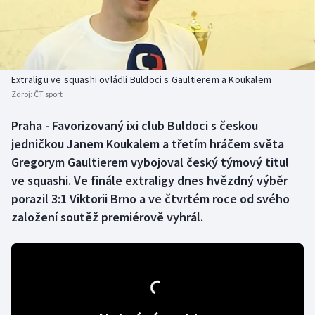
Baseball a softbal
Soutěže
Basketbal
Historické návraty
Biatlon
Aplikace ČT sport
Extraligu ve squashi ovládli Buldoci s Gaultierem a Koukalem
Zdroj:
ČT sport
Boby a skeleton
AZ kvíz
Praha - Favorizovaný ixi club Buldoci s českou
jedničkou Janem Koukalem a třetím hráčem světa
Box
Gregorym Gaultierem vybojoval český týmový titul
Curling
ve squashi. Ve finále extraligy dnes hvězdný výběr
porazil 3:1 Viktorii Brno a ve čtvrtém roce od svého
Dostihy
založení soutěž premiérově vyhrál.
Florbal
Futsal
Golf