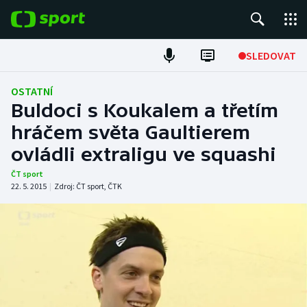
POPULÁRNÍ
SLEDOVAT
Fotbal
OSTATNÍ
Buldoci s Koukalem a třetím
Hokej
hráčem světa Gaultierem
ovládli extraligu ve squashi
Tenis
ČT sport
Atletika
22. 5. 2015
|
Zdroj:
ČT sport
,
ČTK
Cyklistika
DALŠÍ SPORTY
Americký fotbal
NEPŘEHLÉDNĚTE