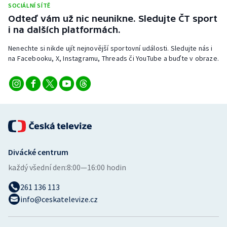
SOCIÁLNÍ SÍTĚ
Stolní tenis
Odteď vám už nic neunikne. Sledujte ČT sport
i na dalších platformách.
Triatlon
Nenechte si nikde ujít nejnovější sportovní události. Sledujte nás i
Veslování
na Facebooku, X, Instagramu, Threads či YouTube a buďte v obraze.
Vodní slalom
Volejbal
Ostatní
Divácké centrum
každý všední den:
8:00—16:00 hodin
261 136 113
info@ceskatelevize.cz