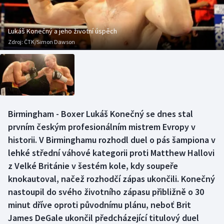
Baseball a softbal
Soutěže
Basketbal
Historické návraty
Lukáš Konečný a jeho životní úspěch
Zdroj:
ČTK/Simon Dawson
Biatlon
Aplikace ČT sport
Boby a skeleton
AZ kvíz
Box
Birmingham - Boxer Lukáš Konečný se dnes stal
prvním českým profesionálním mistrem Evropy v
Curling
historii. V Birminghamu rozhodl duel o pás šampiona v
Dostihy
lehké střední váhové kategorii proti Matthew Hallovi
z Velké Británie v šestém kole, kdy soupeře
Florbal
knokautoval, načež rozhodčí zápas ukončili. Konečný
nastoupil do svého životního zápasu přibližně o 30
Futsal
minut dříve oproti původnímu plánu, neboť Brit
James DeGale ukončil předcházející titulový duel
Golf