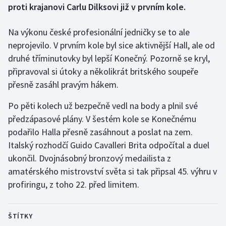
proti krajanovi Carlu Dilksovi již v prvním kole.
Gymnastika
Na výkonu české profesionální jedničky se to ale
neprojevilo. V prvním kole byl sice aktivnější Hall, ale od
Házená
druhé tříminutovky byl lepší Konečný. Pozorně se kryl,
připravoval si útoky a několikrát britského soupeře
Jezdectví
přesně zasáhl pravým hákem.
Judo
Po pěti kolech už bezpečně vedl na body a plnil své
předzápasové plány. V šestém kole se Konečnému
Krasobruslení
podařilo Halla přesně zasáhnout a poslat na zem.
Lezení
Italský rozhodčí Guido Cavalleri Brita odpočítal a duel
ukončil. Dvojnásobný bronzový medailista z
Lyže a snowboard
amatérského mistrovství světa si tak připsal 45. výhru v
profiringu, z toho 22. před limitem.
Moderní pětiboj
ŠTÍTKY
Motorsport