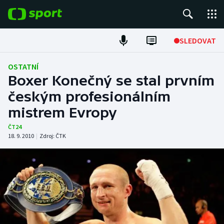
POPULÁRNÍ
SLEDOVAT
Fotbal
OSTATNÍ
Boxer Konečný se stal prvním
Hokej
českým profesionálním
mistrem Evropy
Tenis
ČT24
Atletika
18. 9. 2010
|
Zdroj:
ČTK
Cyklistika
DALŠÍ SPORTY
Americký fotbal
NEPŘEHLÉDNĚTE