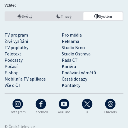
Vzhled
Světlý
Tmavý
Systém
TV program
Pro média
Živé vysílání
Reklama
TV poplatky
Studio Brno
Teletext
Studio Ostrava
Podcasty
Rada ČT
Počasí
Kariéra
E-shop
Podávání námětů
Mobilní a TV aplikace
Časté dotazy
Vše o ČT
Kontakty
Instagram
Facebook
YouTube
X
Threads
© Česká televize