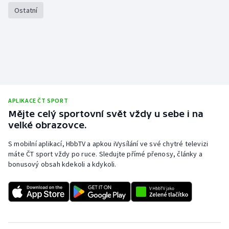
Ostatní
Olympijské hry
Parasport
Plavání
Plážový volejbal
APLIKACE ČT SPORT
Ragby
Mějte celý sportovní svět vždy u sebe i na
velké obrazovce.
Rychlobruslení
S mobilní aplikací, HbbTV a apkou iVysílání ve své chytré televizi
máte ČT sport vždy po ruce. Sledujte přímé přenosy, články a
Rychlostní kanoistika
bonusový obsah kdekoli a kdykoli.
Short track
Sportovní střelba