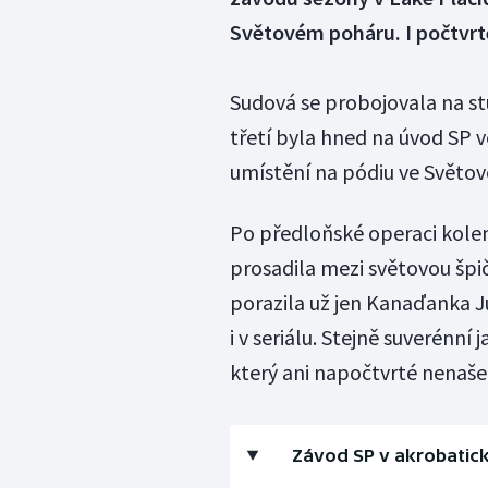
Světovém poháru. I počtvr
Sudová se probojovala na s
třetí byla hned na úvod SP ve
umístění na pódiu ve Světo
Po předloňské operaci kole
prosadila mezi světovou špič
porazila už jen Kanaďanka J
i v seriálu. Stejně suverénn
který ani napočtvrté nenaše
Závod SP v akrobatické