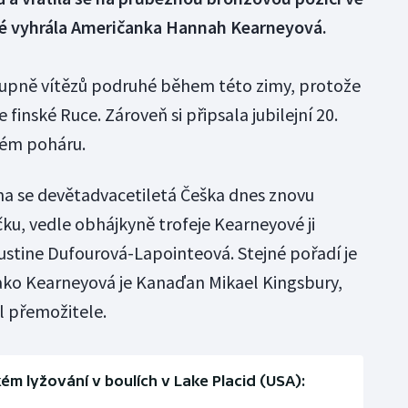
té vyhrála Američanka Hannah Kearneyová.
tupně vítězů podruhé během této zimy, protože
 finské Ruce. Zároveň si připsala jubilejní 20.
vém poháru.
na se devětadvacetiletá Češka dnes znovu
ku, vedle obhájkyně trofeje Kearneyové ji
ustine Dufourová-Lapointeová. Stejné pořadí je
í jako Kearneyová je Kanaďan Mikael Kingsbury,
l přemožitele.
m lyžování v boulích v Lake Placid (USA):