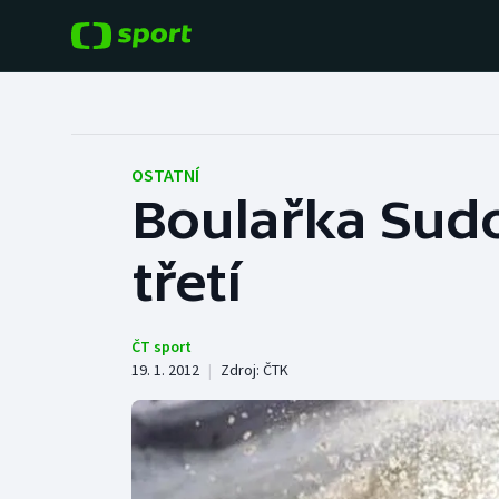
POPULÁRNÍ
DALŠÍ SPORTY
Fotbal
Americký fotbal
OSTATNÍ
Boulařka Sudo
Hokej
Baseball a softbal
třetí
Tenis
Basketbal
Atletika
Biatlon
ČT sport
19. 1. 2012
|
Zdroj:
ČTK
Cyklistika
Boby a skeleton
Box