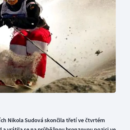
Moderní pětiboj
Triatlon
Motorsport
Veslování
Olympijské hry
Vodní slalom
Parasport
Volejbal
Plavání
Ostatní
Plážový volejbal
ích Nikola Sudová skončila třetí ve čtvrtém
 a vrátila se na průběžnou bronzovou pozici ve