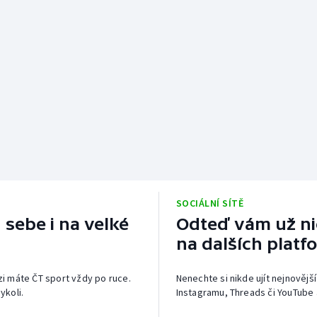
SOCIÁLNÍ SÍTĚ
 sebe i na velké
Odteď vám už nic
na dalších platf
izi máte ČT sport vždy po ruce.
Nenechte si nikde ujít nejnovější
ykoli.
Instagramu, Threads či YouTube 