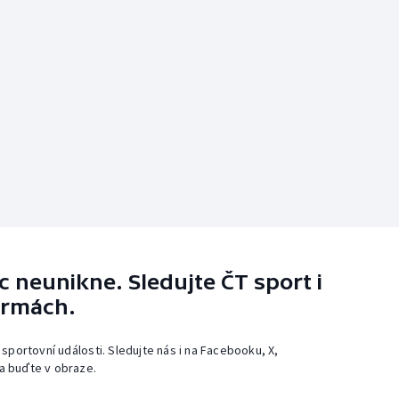
 neunikne. Sledujte ČT sport i
ormách.
 sportovní události. Sledujte nás i na Facebooku, X,
a buďte v obraze.