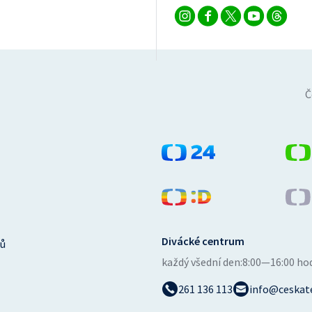
Č
Divácké centrum
ů
každý všední den:
8:00—16:00 ho
261 136 113
info@ceskate