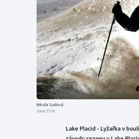
Curling
Dostihy
Florbal
Futsal
Golf
Gymnastika
Nikola Sudová
Zdroj:
ČT24
Lake Placid - Lyžařka v boul
závodu sezony v Lake Placid