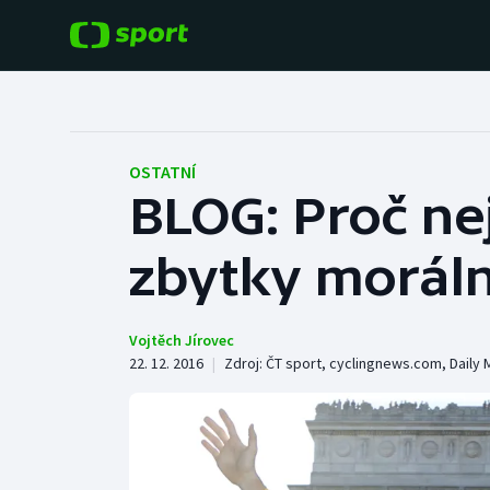
POPULÁRNÍ
DALŠÍ SPORTY
Fotbal
Americký fotbal
OSTATNÍ
BLOG: Proč nejv
Hokej
Baseball a softbal
zbytky moráln
Tenis
Basketbal
Atletika
Biatlon
Vojtěch Jírovec
22. 12. 2016
|
Zdroj:
ČT sport
,
cyclingnews.com
,
Daily 
Cyklistika
Boby a skeleton
Box