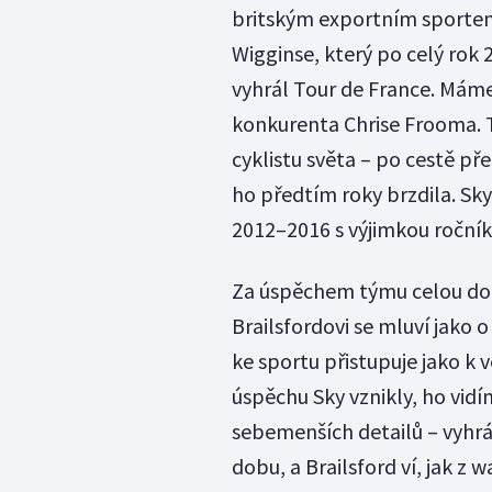
britským exportním sportem
Wigginse, který po celý rok 2
vyhrál Tour de France. Mám
konkurenta Chrise Frooma. T
cyklistu světa – po cestě p
ho předtím roky brzdila. Sky
2012–2016 s výjimkou ročník
Za úspěchem týmu celou dobu
Brailsfordovi se mluví jako 
ke sportu přistupuje jako k v
úspěchu Sky vznikly, ho vid
sebemenších detailů – vyhráva
dobu, a Brailsford ví, jak z w