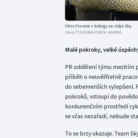
Chris Froome s kolegy ze stáje Sky
Zdroj:
ČTK/ZUMA/YORICK JANSENS
Malé pokroky, velké úspěch
PR oddělení týmu mezitím pra
příběh o neuvěřitelně praco
do sebemenších vylepšení. Po
pokroků, vstoupí do povědo
konkurenčním prostředí cykli
se včas nezařadí, nebude sta
To se brzy ukazuje. Team Sky