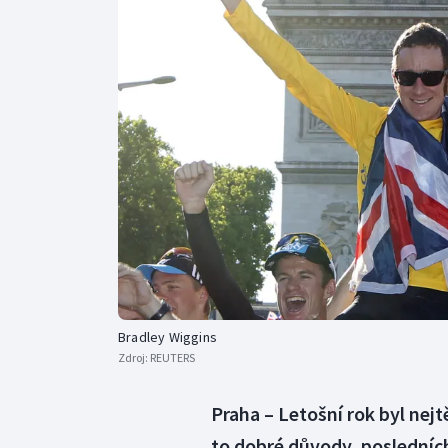
Curling
Dostihy
Florbal
Futsal
Golf
Gymnastika
Bradley Wiggins
Zdroj:
REUTERS
Praha – Letošní rok byl nej
to dobré důvody, posledních