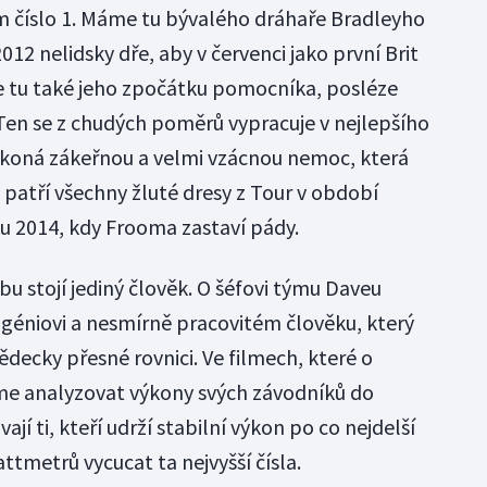
 číslo 1. Máme tu bývalého dráhaře Bradleyho
012 nelidsky dře, aby v červenci jako první Brit
e tu také jeho zpočátku pomocníka, posléze
en se z chudých poměrů vypracuje v nejlepšího
řekoná zákeřnou a velmi vzácnou nemoc, která
 patří všechny žluté dresy z Tour v období
u 2014, kdy Frooma zastaví pády.
 stojí jediný člověk. O šéfovi týmu Daveu
o géniovi a nesmírně pracovitém člověku, který
ědecky přesné rovnici. Ve filmech, které o
íme analyzovat výkony svých závodníků do
jí ti, kteří udrží stabilní výkon po co nejdelší
attmetrů vycucat ta nejvyšší čísla.