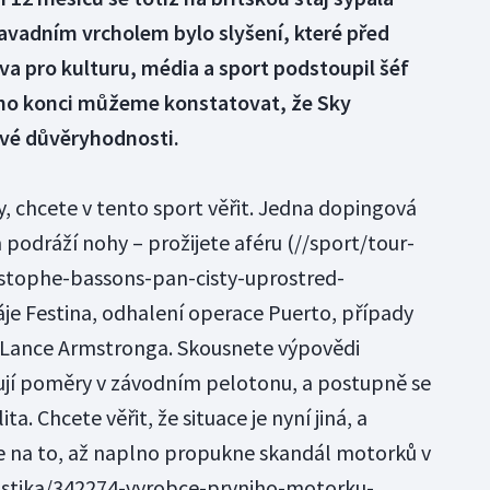
avadním vrcholem bylo slyšení, které před
va pro kulturu, média a sport podstoupil šéf
eho konci můžeme konstatovat, že Sky
své důvěryhodnosti.
ky, chcete v tento sport věřit. Jedna dopingová
 podráží nohy – prožijete
aféru
(//sport/tour-
stophe-bassons-pan-cisty-uprostred-
e Festina, odhalení operace Puerto, případy
 Lance Armstronga. Skousnete výpovědi
sují poměry v závodním pelotonu, a postupně se
ta. Chcete věřit, že situace je nyní jiná, a
te na to, až naplno propukne skandál
motorků v
listika/342274-vyrobce-prvniho-motorku-