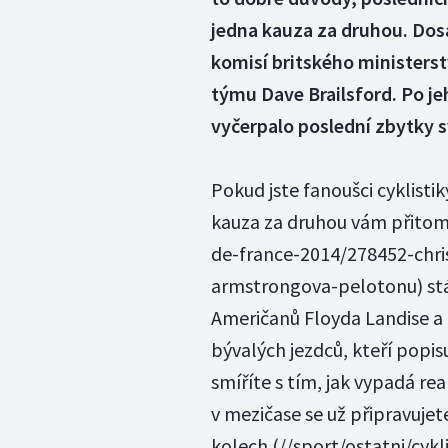
jedna kauza za druhou. Dos
komisí britského ministerst
týmu Dave Brailsford. Po j
vyčerpalo poslední zbytky 
Pokud jste fanoušci cyklisti
kauza za druhou vám přitom
de-france-2014/278452-chri
armstrongova-pelotonu) stáj
Američanů Floyda Landise a
bývalých jezdců, kteří popi
smíříte s tím, jak vypadá reali
v mezičase se už připravuje
kolech
(//sport/ostatni/cyk