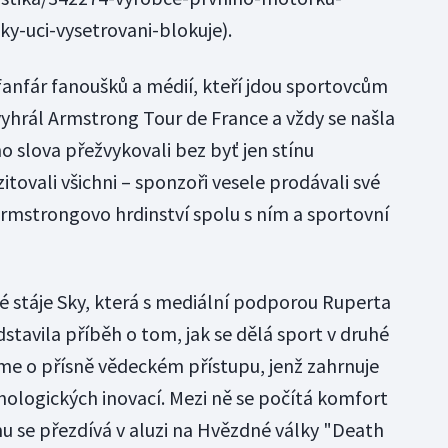
y-uci-vysetrovani-blokuje).
anfár fanoušků a médií, kteří jdou sportovcům
yhrál Armstrong Tour de France a vždy se našla
o slova přežvykovali bez byť jen stínu
itovali všichni – sponzoři vesele prodávali své
Armstrongovo hrdinství spolu s ním a sportovní
ké stáje Sky, která s mediální podporou Ruperta
tavila příběh o tom, jak se dělá sport v druhé
íme o přísně vědeckém přístupu, jenž zahrnuje
ologických inovací. Mezi ně se počítá komfort
 se přezdívá v aluzi na Hvězdné války "Death