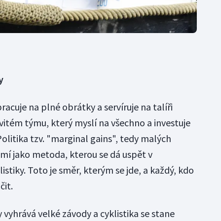
y
cuje na plné obrátky a servíruje na talíři
vitém týmu, který myslí na všechno a investuje
litika tzv. "marginal gains", tedy malých
mí jako metoda, kterou se dá uspět v
stiky. Toto je směr, kterým se jde, a každý, kdo
čit.
 vyhrává velké závody a cyklistika se stane