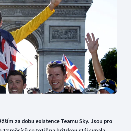
Moderní pětiboj
Triatlon
Motorsport
Veslování
Olympijské hry
Vodní slalom
Parasport
Volejbal
Plavání
Ostatní
Plážový volejbal
těžším za dobu existence Teamu Sky. Jsou pro
 12 měsíců se totiž na britskou stáj sypala