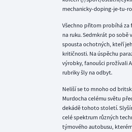
mechanicky-doping-je-tu-rok
Všechno přitom probíhá za f
na ruku. Sedmkrát po sobě v
spousta ochotných, kteří jeh
kritičnosti. Na úspěchu paraz
výrobky, fanoušci prožívali 
rubriky šly na odbyt.
Neliší se to mnoho od brits
Murdocha celému světu předs
dekádě tohoto století. Slyš
celé spektrum různých techn
týmového autobusu, kterému