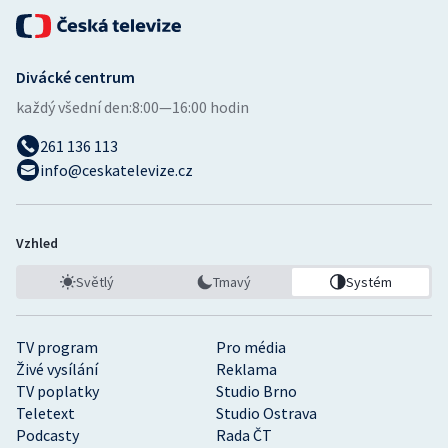
Divácké centrum
každý všední den:
8:00—16:00 hodin
261 136 113
info@ceskatelevize.cz
Vzhled
Světlý
Tmavý
Systém
TV program
Pro média
Živé vysílání
Reklama
TV poplatky
Studio Brno
Teletext
Studio Ostrava
Podcasty
Rada ČT