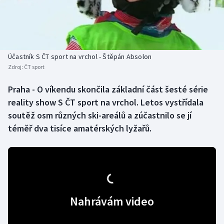
Baseball a softbal
Soutěže
Basketbal
Historické návraty
Biatlon
Aplikace ČT sport
Účastník S ČT sport na vrchol - Štěpán Absolon
Zdroj:
ČT sport
Boby a skeleton
AZ kvíz
Praha - O víkendu skončila základní část šesté série
reality show S ČT sport na vrchol. Letos vystřídala
Box
soutěž osm různých ski-areálů a zúčastnilo se jí
Curling
téměř dva tisíce amatérských lyžařů.
Dostihy
Florbal
Nahrávám video
Futsal
Golf