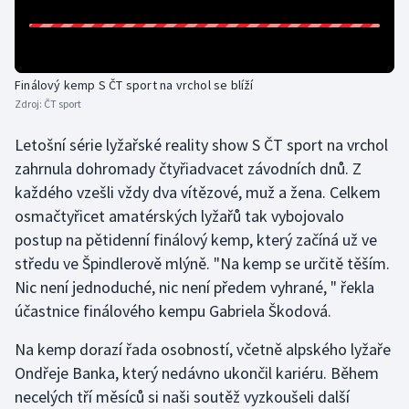
Gymnastika
Házená
Finálový kemp S ČT sport na vrchol se blíží
Zdroj:
ČT sport
Jezdectví
Letošní série lyžařské reality show S ČT sport na vrchol
zahrnula dohromady čtyřiadvacet závodních dnů. Z
Judo
každého vzešli vždy dva vítězové, muž a žena. Celkem
osmačtyřicet amatérských lyžařů tak vybojovalo
Krasobruslení
postup na pětidenní finálový kemp, který začíná už ve
Lezení
středu ve Špindlerově mlýně. "Na kemp se určitě těším.
Nic není jednoduché, nic není předem vyhrané, " řekla
Lyže a snowboard
účastnice finálového kempu Gabriela Škodová.
Na kemp dorazí řada osobností, včetně alpského lyžaře
Moderní pětiboj
Ondřeje Banka, který nedávno ukončil kariéru. Během
Motorsport
necelých tří měsíců si naši soutěž vyzkoušeli další