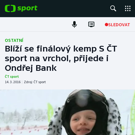
POPULÁRNÍ
SLEDOVAT
Fotbal
OSTATNÍ
Blíží se finálový kemp S ČT
Hokej
sport na vrchol, přijede i
Ondřej Bank
Tenis
ČT sport
Atletika
14. 3. 2016
|
Zdroj:
ČT sport
Cyklistika
DALŠÍ SPORTY
Americký fotbal
NEPŘEHLÉDNĚTE