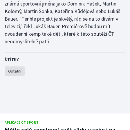
známá sportovní jména jako Dominik Hašek, Martin
Olympijské hry
Kolomý, Martin Šonka, Kateřina Kůdějová nebo Lukáš
Bauer. "Tenhle projekt je skvělý, rád se na to dívám v
Parasport
televizi," řekl Lukáš Bauer. Premiérově budou mít
dvoudenní kemp také děti, které k této soutěži ČT
Plavání
neodmyslitelně patří.
Plážový volejbal
ŠTÍTKY
Ragby
Ostatní
Rychlobruslení
Rychlostní kanoistika
Short track
Sportovní střelba
APLIKACE ČT SPORT
Mějte celý sportovní svět vždy u sebe i na