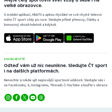
Stolní tenis
velké obrazovce.
S mobilní aplikací, HbbTV a apkou iVysílání ve své chytré televizi
Triatlon
máte ČT sport vždy po ruce. Sledujte přímé přenosy, články a
bonusový obsah kdekoli a kdykoli.
Veslování
Vodní slalom
Volejbal
SOCIÁLNÍ SÍTĚ
Ostatní
Odteď vám už nic neunikne. Sledujte ČT sport
i na dalších platformách.
Nenechte si nikde ujít nejnovější sportovní události. Sledujte nás i
na Facebooku, X, Instagramu, Threads či YouTube a buďte v obraze.