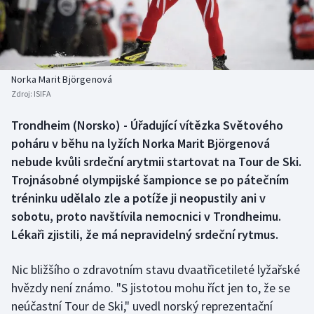
Baseball a softbal
Soutěže
Basketbal
Historické návraty
Biatlon
Aplikace ČT sport
Norka Marit Björgenová
Zdroj:
ISIFA
Boby a skeleton
AZ kvíz
Trondheim (Norsko) - Úřadující vítězka Světového
poháru v běhu na lyžích Norka Marit Björgenová
Box
nebude kvůli srdeční arytmii startovat na Tour de Ski.
Curling
Trojnásobné olympijské šampionce se po pátečním
tréninku udělalo zle a potíže ji neopustily ani v
Dostihy
sobotu, proto navštívila nemocnici v Trondheimu.
Lékaři zjistili, že má nepravidelný srdeční rytmus.
Florbal
Nic bližšího o zdravotním stavu dvaatřicetileté lyžařské
Futsal
hvězdy není známo. "S jistotou mohu říct jen to, že se
neúčastní Tour de Ski," uvedl norský reprezentační
Golf