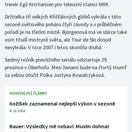
trenér Egil Kristiansen pro televizní stanici NRK.
Gymnastika
Držitelka tří velkých Křišťálových glóbů vyhrála v této
sezoně světového poháru čtyři závody a v průběžném
Házená
pořadí je na třetím místě. Björgenová má ve sbírce také
osm titulů mistryně světa, ale Tour de Ski dosud
Jezdectví
nevyhrála. V roce 2007 i letos skončila druhá.
Judo
Sedmý ročník prestižního seriálu odstartuje 29.
prosince v Oberhofu. Mezi ženami bude na čtvrtý triumf
Krasobruslení
za sebou útočit Polka Justyna Kowalczyková.
Lezení
SOUVISEJÍCÍ ČLÁNKY
Lyže a snowboard
Kožíšek zaznamenal nejlepší výkon v sezoně
8. 12. 2012
Moderní pětiboj
Motorsport
Bauer: Výsledky mě nebaví. Musím dohnat