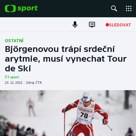
POPULÁRNÍ
SLEDOVAT
Fotbal
OSTATNÍ
Björgenovou trápí srdeční
Hokej
arytmie, musí vynechat Tour
de Ski
Tenis
ČT sport
Atletika
23. 12. 2012
|
Zdroj:
ČTK
Cyklistika
DALŠÍ SPORTY
Americký fotbal
NEPŘEHLÉDNĚTE