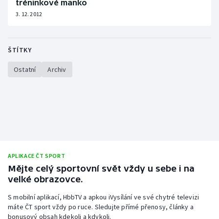
tréninkové manko
Olympijské hry
3. 12. 2012
Parasport
ŠTÍTKY
Plavání
Ostatní
Archiv
Plážový volejbal
Ragby
Rychlobruslení
Rychlostní kanoistika
APLIKACE ČT SPORT
Mějte celý sportovní svět vždy u sebe i na
Short track
velké obrazovce.
S mobilní aplikací, HbbTV a apkou iVysílání ve své chytré televizi
Sportovní střelba
máte ČT sport vždy po ruce. Sledujte přímé přenosy, články a
bonusový obsah kdekoli a kdykoli.