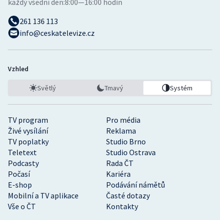
každý všední den:
8:00—16:00 hodin
261 136 113
info@ceskatelevize.cz
Vzhled
Světlý
Tmavý
Systém
TV program
Pro média
Živé vysílání
Reklama
TV poplatky
Studio Brno
Teletext
Studio Ostrava
Podcasty
Rada ČT
Počasí
Kariéra
E-shop
Podávání námětů
Mobilní a TV aplikace
Časté dotazy
Vše o ČT
Kontakty