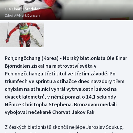
Baseball a softbal
Soutěže
Ole Einar Björndalen
Zdroj:
AP/Mark Duncan
Basketbal
Historické návraty
Biatlon
Aplikace ČT sport
Boby a skeleton
AZ kvíz
Pchjongčchang (Korea) - Norský biatlonista Ole Einar
Box
Björndalen získal na mistrovství světa v
Pchjongčchangu třetí titul ve třetím závodě. Po
Curling
triumfech ve sprintu a stíhačce dnes navzdory třem
chybám na střelnici vyhrál vytrvalostní závod na
Dostihy
dvacet kilometrů, v němž porazil o 14,1 sekundy
Florbal
Němce Christopha Stephena. Bronzovou medaili
vybojoval nečekaně Chorvat Jakov Fak.
Futsal
Z českých biatlonistů skončil nejlépe Jaroslav Soukup,
Golf