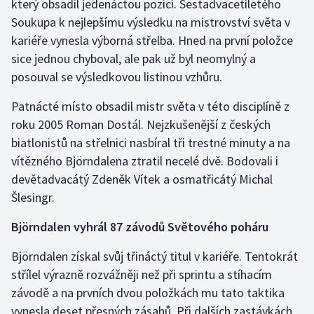
který obsadil jedenáctou pozici. Šestadvacetiletého
Soukupa k nejlepšímu výsledku na mistrovství světa v
Gymnastika
kariéře vynesla výborná střelba. Hned na první položce
sice jednou chyboval, ale pak už byl neomylný a
Házená
posouval se výsledkovou listinou vzhůru.
Jezdectví
Patnácté místo obsadil mistr světa v této disciplíně z
roku 2005 Roman Dostál. Nejzkušenější z českých
Judo
biatlonistů na střelnici nasbíral tři trestné minuty a na
vítězného Björndalena ztratil necelé dvě. Bodovali i
Krasobruslení
devětadvacátý Zdeněk Vítek a osmatřicátý Michal
Šlesingr.
Lezení
Björndalen vyhrál 87 závodů Světového poháru
Lyže a snowboard
Björndalen získal svůj třináctý titul v kariéře. Tentokrát
Moderní pětiboj
střílel výrazně rozvážněji než při sprintu a stíhacím
závodě a na prvních dvou položkách mu tato taktika
Motorsport
vynesla deset přesných zásahů. Při dalších zastávkách