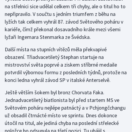
na střelnici sice udělal celkem tři chyby, ale o titul ho to
Olympijské hry
nepřipravilo. V součtu s jedním triumfem z běhu na
lyžích tak celkem vyhrál 87. závod Světového poháru v
Parasport
kariéře, čímž překonal dosavadního krále mezi všemi
lyžaři Ingemara Stenmarka ze Švédska.
Plavání
Další místa na stupních vítězů měla překvapivé
Plážový volejbal
obsazení. Třiadvacetiletý Stephan startuje na
mistrovství světa poprvé a ziskem stříbrné medaile
Ragby
potvrdil výbornou formu z posledních týdnů, protože na
Rychlobruslení
konci ledna vyhrál závod SP v italské Anterselvě.
Ještě větším šokem byl bronz Chorvata Faka.
Rychlostní kanoistika
Jednadvacetiletý biatlonista byl před startem MS ve
Světovém poháru nejlépe patnáctý a v Pchjongčchangu
Short track
už obsadil čtrnácté místo ve sprintu. Dnes dokonce
Sportovní střelba
útočil na titul, ale jediná chyba na poslední střelecké
položce ho odsunula na třetí pozici. Tu uhájil s