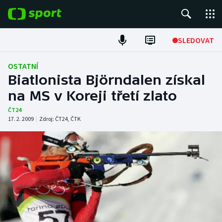
POPULÁRNÍ
SLEDOVAT
Fotbal
OSTATNÍ
Biatlonista Björndalen získal
Hokej
na MS v Koreji třetí zlato
Tenis
ČT24
17. 2. 2009
|
Zdroj:
ČT24
,
ČTK
Atletika
Cyklistika
DALŠÍ SPORTY
Americký fotbal
NEPŘEHLÉDNĚTE