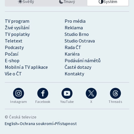
Světlý
Tmavý
Systém
TV program
Pro média
Živé vysílání
Reklama
TV poplatky
Studio Brno
Teletext
Studio Ostrava
Podcasty
Rada ČT
Počasí
Kariéra
E-shop
Podávání námětů
Mobilní a TV aplikace
Časté dotazy
Vše o ČT
Kontakty
Instagram
Facebook
YouTube
X
Threads
© Česká televize
•
•
English
Ochrana soukromí
Přístupnost