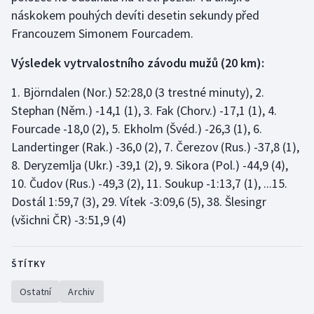
Stolní tenis
náskokem pouhých devíti desetin sekundy před
Francouzem Simonem Fourcadem.
Triatlon
Výsledek vytrvalostního závodu mužů (20 km):
Veslování
1. Björndalen (Nor.) 52:28,0 (3 trestné minuty), 2.
Stephan (Něm.) -14,1 (1), 3. Fak (Chorv.) -17,1 (1), 4.
Vodní slalom
Fourcade -18,0 (2), 5. Ekholm (Švéd.) -26,3 (1), 6.
Volejbal
Landertinger (Rak.) -36,0 (2), 7. Čerezov (Rus.) -37,8 (1),
8. Deryzemlja (Ukr.) -39,1 (2), 9. Sikora (Pol.) -44,9 (4),
Ostatní
10. Čudov (Rus.) -49,3 (2), 11. Soukup -1:13,7 (1), ...15.
Dostál 1:59,7 (3), 29. Vítek -3:09,6 (5), 38. Šlesingr
(všichni ČR) -3:51,9 (4)
ŠTÍTKY
Ostatní
Archiv