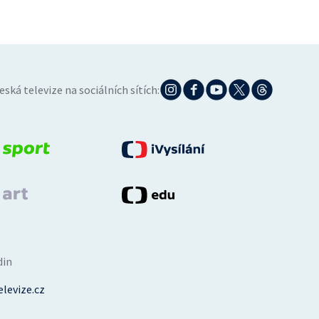
eská televize na sociálních sítích:
din
levize.cz