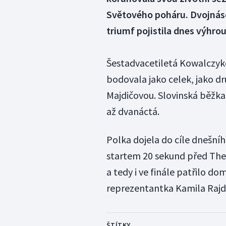
Světového poháru. Dvojnáso
triumf pojistila dnes výhrou
Šestadvacetiletá Kowalczyko
bodovala jako celek, jako d
Majdičovou. Slovinská běžkař
až dvanáctá.
Polka dojela do cíle dnešn
startem 20 sekund před There
a tedy i ve finále patřilo do
reprezentantka Kamila Rajdl
ŠTÍTKY