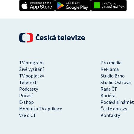
TV program
Pro média
Živé vysílání
Reklama
TV poplatky
Studio Brno
Teletext
Studio Ostrava
Podcasty
Rada ČT
Počasí
Kariéra
E-shop
Podávání námět
Mobilní a TV aplikace
Časté dotazy
Vše o ČT
Kontakty