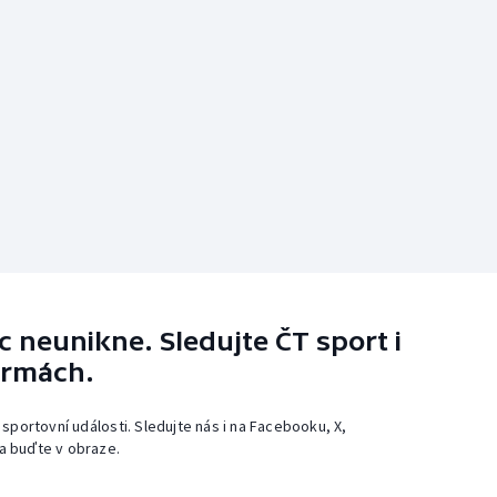
 neunikne. Sledujte ČT sport i
ormách.
 sportovní události. Sledujte nás i na Facebooku, X,
a buďte v obraze.