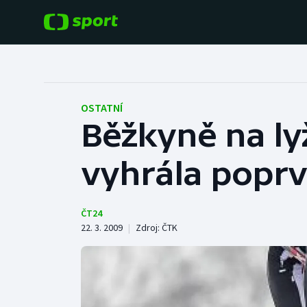
POPULÁRNÍ
DALŠÍ SPORTY
Fotbal
Americký fotbal
OSTATNÍ
Běžkyně na ly
Hokej
Baseball a softbal
vyhrála poprv
Tenis
Basketbal
Atletika
Biatlon
ČT24
22. 3. 2009
|
Zdroj:
ČTK
Cyklistika
Boby a skeleton
Box