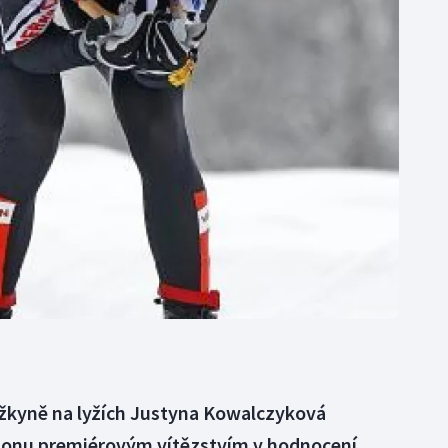
Moderní pětiboj
Triatlon
Motorsport
Veslování
Olympijské hry
Vodní slalom
Parasport
Volejbal
Plavání
Ostatní
Plážový volejbal
ěžkyně na lyžích Justyna Kowalczyková
ezonu premiérovým vítězstvím v hodnocení