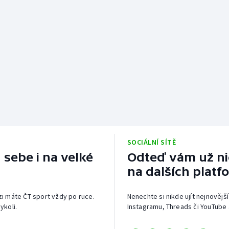
SOCIÁLNÍ SÍTĚ
 sebe i na velké
Odteď vám už nic
na dalších platf
izi máte ČT sport vždy po ruce.
Nenechte si nikde ujít nejnovější
ykoli.
Instagramu, Threads či YouTube 