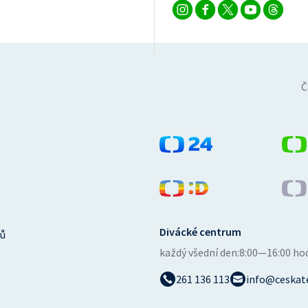
Č
Divácké centrum
ů
každý všední den:
8:00—16:00 ho
261 136 113
info@ceskate