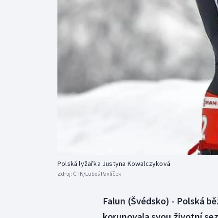
Curling
Dostihy
Florbal
Futsal
Golf
Gymnastika
Polská lyžařka Justyna Kowalczyková
Zdroj:
ČTK/Luboš Pavlíček
Falun (Švédsko) - Polská b
korunovala svou životní s