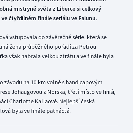
bná mistryně světa z Liberce si celkový
 ve čtyřdílném finále seriálu ve Falunu.
vá vstupovala do závěrečné série, která se
ruhá žena průběžného pořadí za Petrou
ka však nabrala velkou ztrátu a ve finále byla
ího závodu na 10 km volně s handicapovým
se Johaugovou z Norska, třetí místo ve finiši,
mácí Charlotte Kallaové. Nejlepší česká
ová byla ve finále patnáctá.