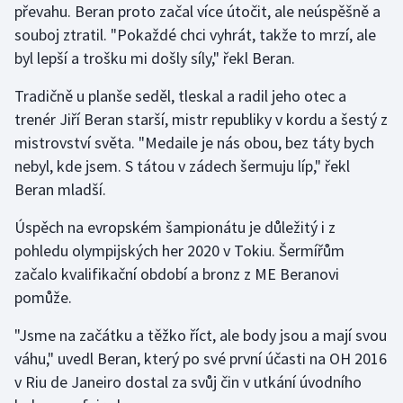
převahu. Beran proto začal více útočit, ale neúspěšně a
souboj ztratil. "Pokaždé chci vyhrát, takže to mrzí, ale
byl lepší a trošku mi došly síly," řekl Beran.
Tradičně u planše seděl, tleskal a radil jeho otec a
trenér Jiří Beran starší, mistr republiky v kordu a šestý z
mistrovství světa. "Medaile je nás obou, bez táty bych
nebyl, kde jsem. S tátou v zádech šermuju líp," řekl
Beran mladší.
Úspěch na evropském šampionátu je důležitý i z
pohledu olympijských her 2020 v Tokiu. Šermířům
začalo kvalifikační období a bronz z ME Beranovi
pomůže.
"Jsme na začátku a těžko říct, ale body jsou a mají svou
váhu," uvedl Beran, který po své první účasti na OH 2016
v Riu de Janeiro dostal za svůj čin v utkání úvodního