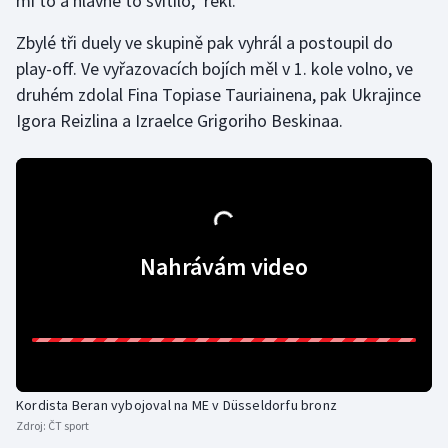
mi to a hlavně to svítilo," řekl.
Olympijské hry
Zbylé tři duely ve skupině pak vyhrál a postoupil do
play-off. Ve vyřazovacích bojích měl v 1. kole volno, ve
Parasport
druhém zdolal Fina Topiase Tauriainena, pak Ukrajince
Igora Reizlina a Izraelce Grigoriho Beskinaa.
Plavání
Plážový volejbal
Ragby
Nahrávám video
Rychlobruslení
Rychlostní kanoistika
Short track
Kordista Beran vybojoval na ME v Düsseldorfu bronz
Sportovní střelba
Zdroj:
ČT sport