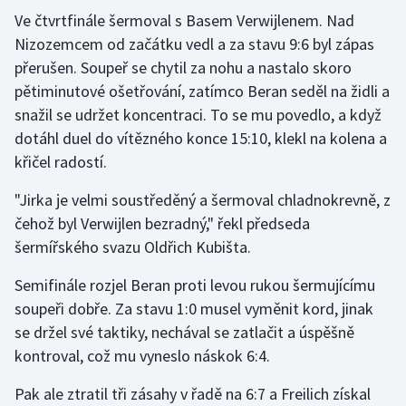
Stolní tenis
Ve čtvrtfinále šermoval s Basem Verwijlenem. Nad
Nizozemcem od začátku vedl a za stavu 9:6 byl zápas
Triatlon
přerušen. Soupeř se chytil za nohu a nastalo skoro
pětiminutové ošetřování, zatímco Beran seděl na židli a
Veslování
snažil se udržet koncentraci. To se mu povedlo, a když
dotáhl duel do vítězného konce 15:10, klekl na kolena a
Vodní slalom
křičel radostí.
Volejbal
"Jirka je velmi soustředěný a šermoval chladnokrevně, z
čehož byl Verwijlen bezradný," řekl předseda
Ostatní
šermířského svazu Oldřich Kubišta.
Semifinále rozjel Beran proti levou rukou šermujícímu
soupeři dobře. Za stavu 1:0 musel vyměnit kord, jinak
se držel své taktiky, nechával se zatlačit a úspěšně
kontroval, což mu vyneslo náskok 6:4.
Pak ale ztratil tři zásahy v řadě na 6:7 a Freilich získal