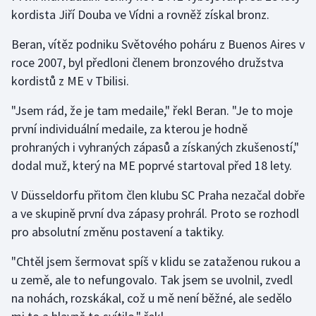
kordista Jiří Douba ve Vídni a rovněž získal bronz.
Gymnastika
Beran, vítěz podniku Světového poháru z Buenos Aires v
roce 2007, byl předloni členem bronzového družstva
Házená
kordistů z ME v Tbilisi.
Jezdectví
"Jsem rád, že je tam medaile," řekl Beran. "Je to moje
první individuální medaile, za kterou je hodně
Judo
prohraných i vyhraných zápasů a získaných zkušeností,"
dodal muž, který na ME poprvé startoval před 18 lety.
Krasobruslení
V Düsseldorfu přitom člen klubu SC Praha nezačal dobře
Lezení
a ve skupině první dva zápasy prohrál. Proto se rozhodl
pro absolutní změnu postavení a taktiky.
Lyže a snowboard
"Chtěl jsem šermovat spíš v klidu se zataženou rukou a
Moderní pětiboj
u země, ale to nefungovalo. Tak jsem se uvolnil, zvedl
na nohách, rozskákal, což u mě není běžné, ale sedělo
Motorsport