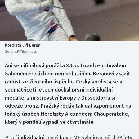
Baseball a softbal
Soutěže
Basketbal
Historické návraty
Biatlon
Aplikace ČT sport
Kordista Jiří Beran
Boby a skeleton
AZ kvíz
Zdroj:
AP/Tibor Illyes
Box
Ani semifinálová porážka 8:15 s Izraelcem Juvalem
Šalomem Freilichem nemohla Jiřímu Beranovi zkazit
Curling
radost ze životního úspěchu. Český kordista se v
sedmatřiceti letech dočkal první individuální
Dostihy
medaile, z mistrovství Evropy v Düsseldorfu si
odveze bronz. Pražský rodák tak dal vzpomenout na
Florbal
loňský úspěch fleretisty Alexandera Choupenitche,
který v pondělí vypadl ve čtvrtfinále.
Futsal
První individuální cenný kov z ME vybojoval před 28 lety
Golf