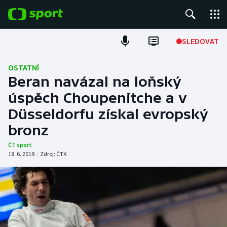
POPULÁRNÍ
SLEDOVAT
Fotbal
OSTATNÍ
Beran navázal na loňský
Hokej
úspěch Choupenitche a v
Düsseldorfu získal evropský
Tenis
bronz
Atletika
ČT sport
18. 6. 2019
|
Zdroj:
ČTK
Cyklistika
DALŠÍ SPORTY
Americký fotbal
NEPŘEHLÉDNĚTE