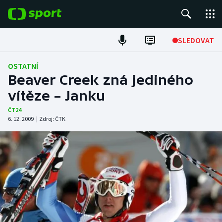
POPULÁRNÍ
SLEDOVAT
Fotbal
OSTATNÍ
Beaver Creek zná jediného
Hokej
vítěze – Janku
Tenis
ČT24
6. 12. 2009
|
Zdroj:
ČTK
Atletika
Cyklistika
DALŠÍ SPORTY
Americký fotbal
NEPŘEHLÉDNĚTE