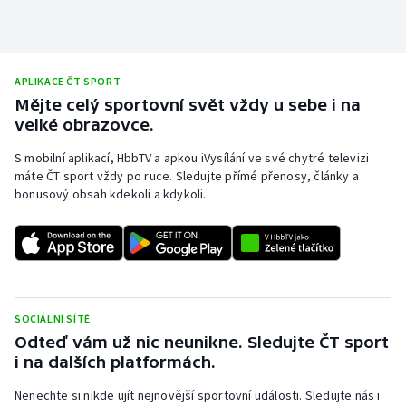
Olympijské hry
Parasport
APLIKACE ČT SPORT
Mějte celý sportovní svět vždy u sebe i na
Plavání
velké obrazovce.
Plážový volejbal
S mobilní aplikací, HbbTV a apkou iVysílání ve své chytré televizi
máte ČT sport vždy po ruce. Sledujte přímé přenosy, články a
bonusový obsah kdekoli a kdykoli.
Ragby
Rychlobruslení
Rychlostní kanoistika
SOCIÁLNÍ SÍTĚ
Short track
Odteď vám už nic neunikne. Sledujte ČT sport
i na dalších platformách.
Sportovní střelba
Nenechte si nikde ujít nejnovější sportovní události. Sledujte nás i