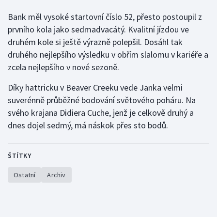
Bank měl vysoké startovní číslo 52, přesto postoupil z
Gymnastika
prvního kola jako sedmadvacátý. Kvalitní jízdou ve
druhém kole si ještě výrazně polepšil. Dosáhl tak
Házená
druhého nejlepšího výsledku v obřím slalomu v kariéře a
zcela nejlepšího v nové sezoně.
Jezdectví
Díky hattricku v Beaver Creeku vede Janka velmi
Judo
suverénně průběžné bodování světového poháru. Na
svého krajana Didiera Cuche, jenž je celkově druhý a
Krasobruslení
dnes dojel sedmý, má náskok přes sto bodů.
Lezení
ŠTÍTKY
Lyže a snowboard
Ostatní
Archiv
Moderní pětiboj
Motorsport