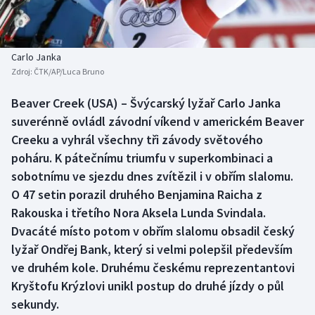
Baseball a softbal
Soutěže
Basketbal
Historické návraty
Carlo Janka
Zdroj:
ČTK/AP/Luca Bruno
Biatlon
Aplikace ČT sport
Beaver Creek (USA) – Švýcarský lyžař Carlo Janka
Boby a skeleton
AZ kvíz
suverénně ovládl závodní víkend v americkém Beaver
Creeku a vyhrál všechny tři závody světového
Box
poháru. K pátečnímu triumfu v superkombinaci a
sobotnímu ve sjezdu dnes zvítězil i v obřím slalomu.
Curling
O 47 setin porazil druhého Benjamina Raicha z
Rakouska i třetího Nora Aksela Lunda Svindala.
Dostihy
Dvacáté místo potom v obřím slalomu obsadil český
Florbal
lyžař Ondřej Bank, který si velmi polepšil především
ve druhém kole. Druhému českému reprezentantovi
Futsal
Kryštofu Krýzlovi unikl postup do druhé jízdy o půl
sekundy.
Golf