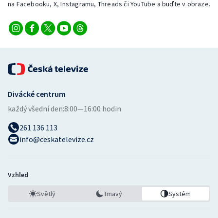
na Facebooku, X, Instagramu, Threads či YouTube a buďte v obraze.
Stolní tenis
Triatlon
Veslování
Vodní slalom
Divácké centrum
Volejbal
každý všední den:
8:00—16:00 hodin
Ostatní
261 136 113
info@ceskatelevize.cz
Vzhled
Světlý
Tmavý
Systém