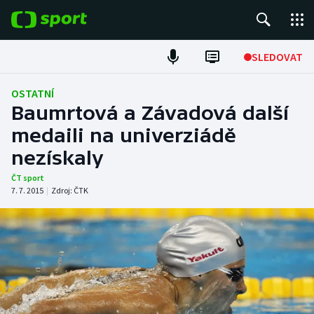
POPULÁRNÍ
SLEDOVAT
Fotbal
OSTATNÍ
Baumrtová a Závadová další
Hokej
medaili na univerziádě
nezískaly
Tenis
ČT sport
Atletika
7. 7. 2015
|
Zdroj:
ČTK
Cyklistika
DALŠÍ SPORTY
Americký fotbal
NEPŘEHLÉDNĚTE