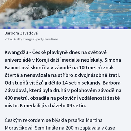
Baseball a softbal
Soutěže
Basketbal
Historické návraty
Biatlon
Aplikace ČT sport
Barbora Závadová
Zdroj:
Getty Images Sport/Clive Rose
Boby a skeleton
AZ kvíz
Kwangdžu - České plavkyně dnes na světové
univerziádě v Koreji další medaile nezískaly. Simona
Box
Baumrtová skončila v závodě na 100 metrů znak
Curling
čtvrtá a nenavázala na stříbro z dvojnásobné trati.
Od stupňů vítězů ji dělilo 14 setin sekundy. Barbora
Dostihy
Závadová, která byla druhá v polohovém závodě na
400 metrů, obsadila na poloviční vzdálenosti šesté
Florbal
místo. K medaili jí scházelo 89 setin.
Futsal
Českým rekordem se blýskla prsařka Martina
Moravčíková. Semifinále na 200 m zaplavala v čase
Golf