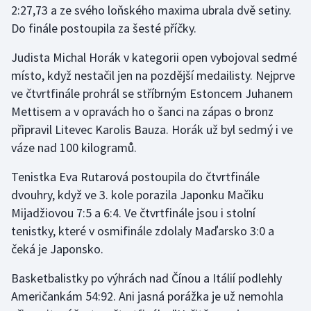
2:27,73 a ze svého loňského maxima ubrala dvě setiny.
Do finále postoupila za šesté příčky.
Gymnastika
Judista Michal Horák v kategorii open vybojoval sedmé
Házená
místo, když nestačil jen na pozdější medailisty. Nejprve
ve čtvrtfinále prohrál se stříbrným Estoncem Juhanem
Jezdectví
Mettisem a v opravách ho o šanci na zápas o bronz
připravil Litevec Karolis Bauza. Horák už byl sedmý i ve
Judo
váze nad 100 kilogramů.
Krasobruslení
Tenistka Eva Rutarová postoupila do čtvrtfinále
dvouhry, když ve 3. kole porazila Japonku Mačiku
Lezení
Mijadžiovou 7:5 a 6:4. Ve čtvrtfinále jsou i stolní
tenistky, které v osmifinále zdolaly Maďarsko 3:0 a
Lyže a snowboard
čeká je Japonsko.
Moderní pětiboj
Basketbalistky po výhrách nad Čínou a Itálií podlehly
Američankám 54:92. Ani jasná porážka je už nemohla
Motorsport