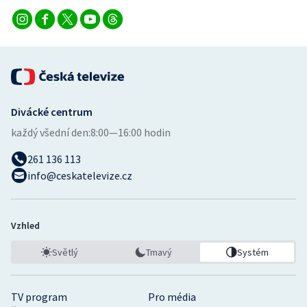
Divácké centrum
každý všední den:
8:00—16:00 hodin
261 136 113
info@ceskatelevize.cz
Vzhled
Světlý
Tmavý
Systém
TV program
Pro média