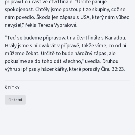
připravit o účast ve čtvrtfinále. "Určitě panuje
spokojenost. Chtěly jsme postoupit ze skupiny, což se
Olympijské hry
nám povedlo. Škoda jen zápasu s USA, který nám vůbec
Parasport
nevyšel," řekla Tereza Vyoralová.
"Teď se budeme připravovat na čtvrtfinále s Kanadou.
Plavání
Hrály jsme s ní dvakrát v přípravě, takže víme, co od ní
Plážový volejbal
můžeme čekat. Určitě to bude náročný zápas, ale
pokusíme se do toho dát všechno," uvedla. Druhou
Ragby
výhru si připsaly házenkářky, které porazily Čínu 32:23.
Rychlobruslení
ŠTÍTKY
Rychlostní kanoistika
Ostatní
Short track
Sportovní střelba