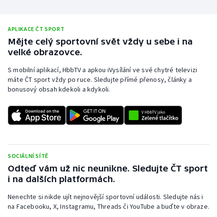
Stolní tenis
Triatlon
APLIKACE ČT SPORT
Mějte celý sportovní svět vždy u sebe i na
velké obrazovce.
Veslování
S mobilní aplikací, HbbTV a apkou iVysílání ve své chytré televizi
Vodní slalom
máte ČT sport vždy po ruce. Sledujte přímé přenosy, články a
bonusový obsah kdekoli a kdykoli.
Volejbal
Ostatní
SOCIÁLNÍ SÍTĚ
Odteď vám už nic neunikne. Sledujte ČT sport
i na dalších platformách.
Nenechte si nikde ujít nejnovější sportovní události. Sledujte nás i
na Facebooku, X, Instagramu, Threads či YouTube a buďte v obraze.