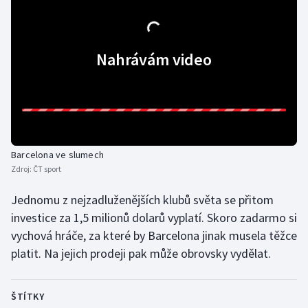
Olympijské hry
Parasport
Nahrávám video
Plavání
Plážový volejbal
Ragby
Barcelona ve slumech
Zdroj:
ČT sport
Rychlobruslení
Jednomu z nejzadluženějších klubů světa se přitom
investice za 1,5 milionů dolarů vyplatí. Skoro zadarmo si
Rychlostní kanoistika
vychová hráče, za které by Barcelona jinak musela těžce
Short track
platit. Na jejich prodeji pak může obrovsky vydělat.
Sportovní střelba
ŠTÍTKY