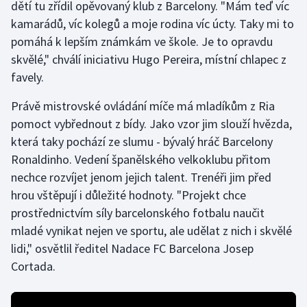
dětí tu zřídil opěvovaný klub z Barcelony. "Mám teď víc
kamarádů, víc kolegů a moje rodina víc úcty. Taky mi to
Gymnastika
pomáhá k lepším známkám ve škole. Je to opravdu
skvělé," chválí iniciativu Hugo Pereira, místní chlapec z
Házená
favely.
Jezdectví
Právě mistrovské ovládání míče má mladíkům z Ria
pomoct vybřednout z bídy. Jako vzor jim slouží hvězda,
Judo
která taky pochází ze slumu - bývalý hráč Barcelony
Ronaldinho. Vedení španělského velkoklubu přitom
Krasobruslení
nechce rozvíjet jenom jejich talent. Trenéři jim před
hrou vštěpují i důležité hodnoty. "Projekt chce
Lezení
prostřednictvím síly barcelonského fotbalu naučit
Lyže a snowboard
mladé vynikat nejen ve sportu, ale udělat z nich i skvělé
lidi," osvětlil ředitel Nadace FC Barcelona Josep
Moderní pětiboj
Cortada.
Motorsport