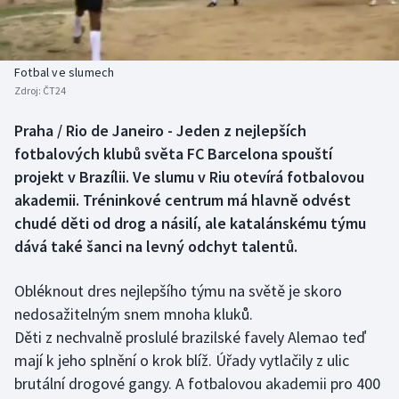
Baseball a softbal
Soutěže
Basketbal
Historické návraty
Fotbal ve slumech
Zdroj:
ČT24
Biatlon
Aplikace ČT sport
Praha / Rio de Janeiro - Jeden z nejlepších
Boby a skeleton
AZ kvíz
fotbalových klubů světa FC Barcelona spouští
projekt v Brazílii. Ve slumu v Riu otevírá fotbalovou
Box
akademii. Tréninkové centrum má hlavně odvést
chudé děti od drog a násilí, ale katalánskému týmu
Curling
dává také šanci na levný odchyt talentů.
Dostihy
Obléknout dres nejlepšího týmu na světě je skoro
Florbal
nedosažitelným snem mnoha kluků.
Děti z nechvalně proslulé brazilské favely Alemao teď
Futsal
mají k jeho splnění o krok blíž. Úřady vytlačily z ulic
brutální drogové gangy. A fotbalovou akademii pro 400
Golf