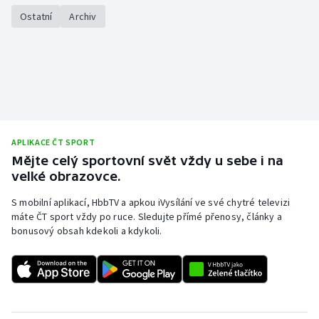
Stolní tenis
Ostatní
Archiv
Triatlon
Veslování
Vodní slalom
APLIKACE ČT SPORT
Volejbal
Mějte celý sportovní svět vždy u sebe i na
velké obrazovce.
Ostatní
S mobilní aplikací, HbbTV a apkou iVysílání ve své chytré televizi
máte ČT sport vždy po ruce. Sledujte přímé přenosy, články a
bonusový obsah kdekoli a kdykoli.