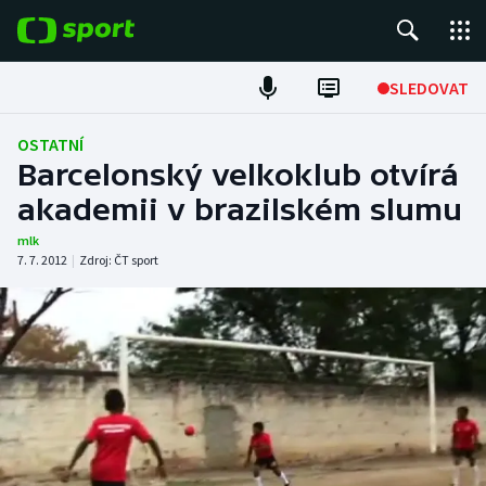
POPULÁRNÍ
SLEDOVAT
Fotbal
OSTATNÍ
Barcelonský velkoklub otvírá
Hokej
akademii v brazilském slumu
Tenis
mlk
7. 7. 2012
|
Zdroj:
ČT sport
Atletika
Cyklistika
DALŠÍ SPORTY
Americký fotbal
NEPŘEHLÉDNĚTE