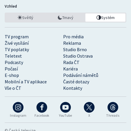
Vzhled
Světlý
Tmavý
Systém
TV program
Pro média
Živé vysílání
Reklama
TV poplatky
Studio Brno
Teletext
Studio Ostrava
Podcasty
Rada ČT
Počasí
Kariéra
E-shop
Podávání námětů
Mobilní a TV aplikace
Časté dotazy
Vše o ČT
Kontakty
Instagram
Facebook
YouTube
X
Threads
© Česká televize