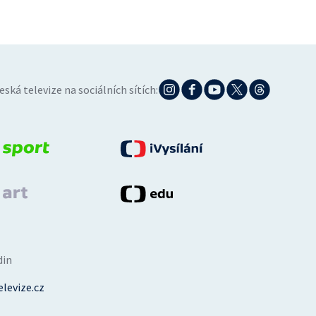
eská televize na sociálních sítích:
din
levize.cz