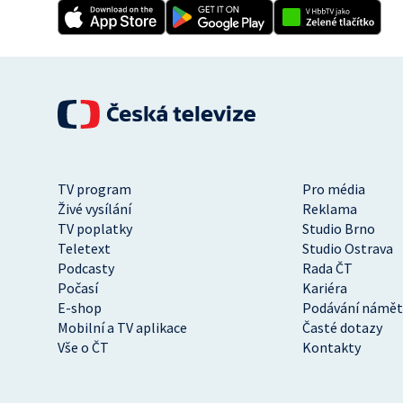
TV program
Pro média
Živé vysílání
Reklama
TV poplatky
Studio Brno
Teletext
Studio Ostrava
Podcasty
Rada ČT
Počasí
Kariéra
E-shop
Podávání námět
Mobilní a TV aplikace
Časté dotazy
Vše o ČT
Kontakty