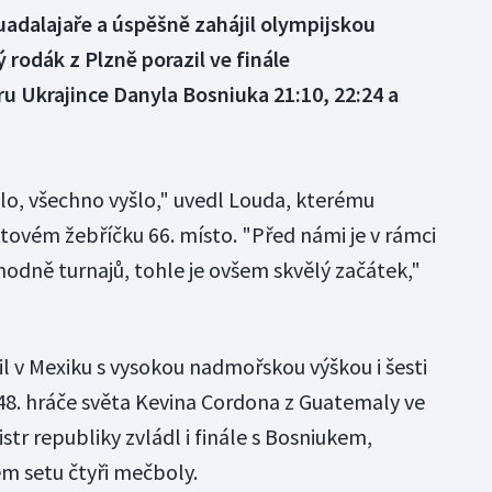
uadalajaře a úspěšně zahájil olympijskou
ý rodák z Plzně porazil ve finále
 Ukrajince Danyla Bosniuka 21:10, 22:24 a
, všechno vyšlo," uvedl Louda, kterému
tovém žebříčku 66. místo. "Před námi je v rámci
 hodně turnajů, tohle je ovšem skvělý začátek,"
l v Mexiku s vysokou nadmořskou výškou i šesti
 48. hráče světa Kevina Cordona z Guatemaly ve
tr republiky zvládl i finále s Bosniukem,
m setu čtyři mečboly.