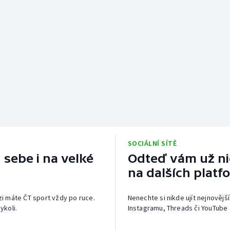
SOCIÁLNÍ SÍTĚ
 sebe i na velké
Odteď vám už nic
na dalších platf
izi máte ČT sport vždy po ruce.
Nenechte si nikde ujít nejnovější
ykoli.
Instagramu, Threads či YouTube 