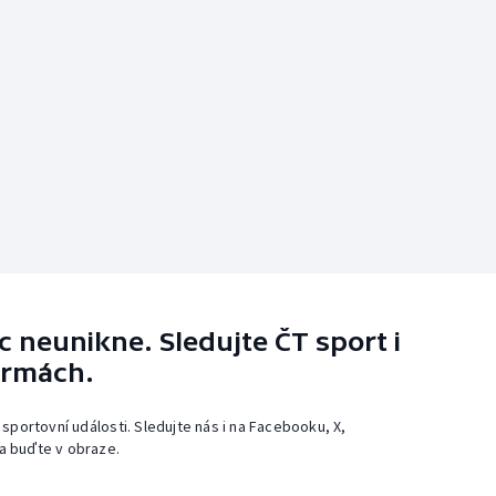
 neunikne. Sledujte ČT sport i
ormách.
 sportovní události. Sledujte nás i na Facebooku, X,
a buďte v obraze.