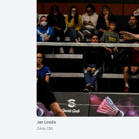
Curling
Dostihy
Florbal
Futsal
Golf
Gymnastika
Jan Louda
Zdroj:
ČBS