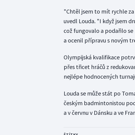
"Chtěl jsem to mít rychle za
uvedl Louda. "I když jsem druh
což fungovalo a podařilo se
a ocenil přípravu s novým 
Olympijská kvalifikace potr
přes třicet hráčů z redukov
nejlépe hodnocených turnaj
Louda se může stát po Toma
českým badmintonistou pod p
a v červnu v Dánsku a ve Fran
ŠTÍTKY