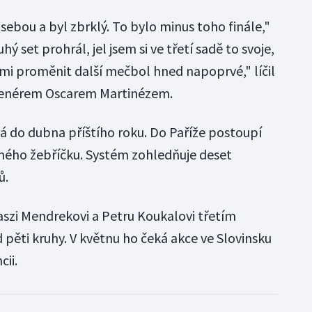
 sebou a byl zbrklý. To bylo minus toho finále,"
ý set prohrál, jel jsem si ve třetí sadě to svoje,
 mi proměnit další mečbol hned napoprvé," líčil
trenérem Oscarem Martinézem.
vá do dubna příštího roku. Do Paříže postoupí
aného žebříčku. Systém zohledňuje deset
ů.
szi Mendrekovi a Petru Koukalovi třetím
ěti kruhy. V květnu ho čeká akce ve Slovinsku
cii.