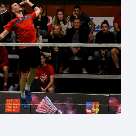
Moderní pětiboj
Triatlon
Motorsport
Veslování
Olympijské hry
Vodní slalom
Parasport
Volejbal
Plavání
Ostatní
Plážový volejbal