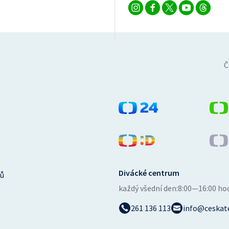
Č
Divácké centrum
ů
každý všední den:
8:00—16:00 ho
261 136 113
info@ceskate