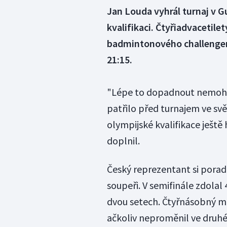
Jan Louda vyhrál turnaj v G
kvalifikaci. Čtyřiadvacetilet
badmintonového challengeru
21:15.
"Lépe to dopadnout nemohlo
patřilo před turnajem ve svě
olympijské kvalifikace ještě
doplnil.
Český reprezentant si poradi
soupeři. V semifinále zdolal
dvou setech. Čtyřnásobný mis
ačkoliv neproměnil ve druhé